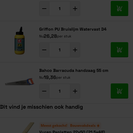
In mij
Griffon PU Bruislijm Watervast D4
26,28
Nu
per stuk
In mij
Bahco Barracuda handzaag 55 cm
19,36
Nu
per stuk
In mij
Dit vind je misschien ook handig
Navigeren door de elementen van de carrousel is mogelijk met de ta
Druk om carrousel over te slaan
Druk op om naar carrouselnavigatie te gaan
Meest gekocht!
Bouwvakdeals ☀️
Vuren Panlatten 22x50 (21,5x48)