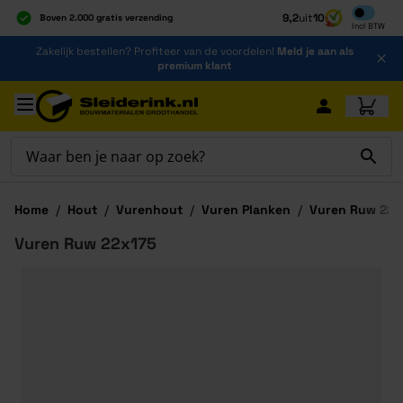
Inclusief b
9,2
uit
10
Boven 2.000 gratis verzending
Incl
BTW
Al 40 jaar dé specialist
Ga naar de inhoud
Zakelijk bestellen? Profiteer van de voordelen!
Meld je aan als
Alles onder één dak
premium klant
Ga naar hoofdinhoud
Home
/
Hout
/
Vurenhout
/
Vuren Planken
/
Vuren Ruw 22x
Vuren Ruw 22x175