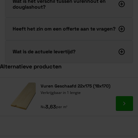
Wat is het verschil tussen vurenhout en
douglashout?
Heeft het zin om een offerte aan te vragen?
Wat is de actuele levertijd?
Alternatieve producten
Navigeren door de elementen van de carrousel is mogelijk met de ta
Druk om carrousel over te slaan
Vuren Geschaafd 22x175 (18x170)
Verkrijgbaar in 1 lengte
Ga naa
3,63
Nu
per m¹