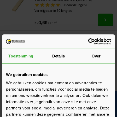
(3 Beoordelingen)
Verkrijgbaar in 10 lengtes
Ga naa
0,69
Nu
per m¹
Dé oplossing bij slecht weer!
Afdekzeil
Verkrijgbaar in 7 afmetingen
Toestemming
Details
Over
Ga naa
7,17
Vanaf
per stuk
We gebruiken cookies
Isolatiematerialen
We gebruiken cookies om content en advertenties te
Makkelijk isolatiemateriaal vergelijken en
personaliseren, om functies voor social media te bieden
bestellen
en om ons websiteverkeer te analyseren. Ook delen we
Bouwvakinfo
informatie over je gebruik van onze site met onze
partners voor social media, adverteren en analyse. Deze
partners kunnen deze gegevens combineren met andere