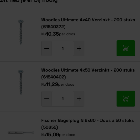
Navigeren door de elementen van de carrousel is mogelijk met de ta
Druk om carrousel over te slaan
Druk op om naar carrouselnavigatie te gaan
Woodies Ultimate 4x40 Verzinkt - 200 stuks
(61540372)
10,35
Nu
per doos
In mij
Woodies Ultimate 4x50 Verzinkt - 200 stuks
(61540402)
11,29
Nu
per doos
In mij
Fischer Nagelplug N 6x60 - Doos à 50 stuks
(50355)
15,09
Nu
per doos