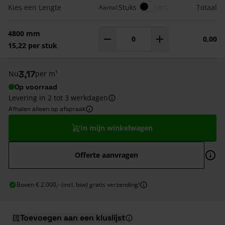
Gegroepeerde productitems
Meters
Kies een Lengte
Stuks
m1
Totaal
Aantal:
4800 mm
0,00
Aantal
m¹
15,22 per stuk
3,17
Nu
per m¹
Op voorraad
Levering in 2 tot 3 werkdagen
Afhalen alleen op afspraak
In mijn winkelwagen
Offerte aanvragen
Boven € 2.000,- (incl. btw) gratis verzending!
Toevoegen aan een kluslijst