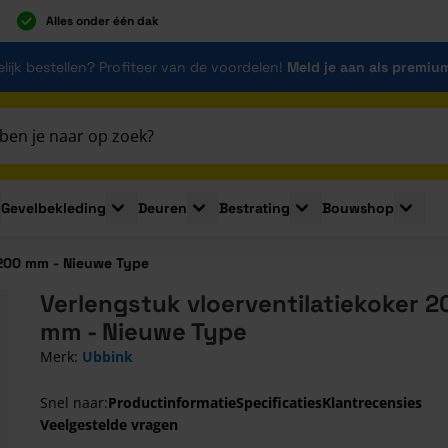
Alles onder één dak
lijk bestellen? Profiteer van de voordelen!
Meld je aan als premiu
Gevelbekleding
Deuren
Bestrating
Bouwshop
for Plaatmaterialen
le submenu for Isolatie
Toggle submenu for Gevelbekleding
Toggle submenu for Deuren
Toggle submenu for Be
Toggle 
 200 mm - Nieuwe Type
Verlengstuk vloerventilatiekoker 2
mm - Nieuwe Type
Merk:
Ubbink
Snel naar:
Productinformatie
Specificaties
Klantrecensies
Veelgestelde vragen