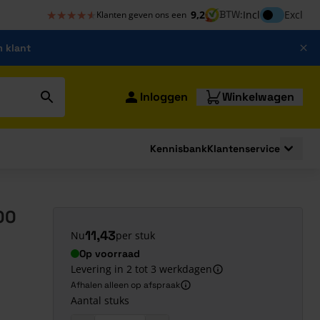
★★★★★
★★★★★
Inclusief bt
9,2
BTW:
Incl
Excl
Klanten geven ons een
m klant
Inloggen
Winkelwagen
Kennisbank
Klantenservice
strating
submenu for Bouwshop
Toggle 
00
11,43
Nu
per stuk
Op voorraad
Levering in 2 tot 3 werkdagen
Afhalen alleen op afspraak
Aantal stuks