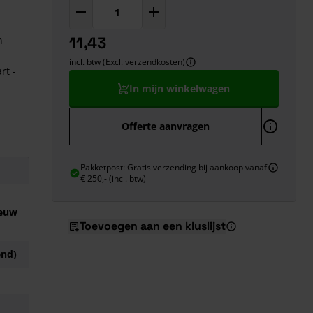
11,43
n
incl. btw (Excl. verzendkosten)
rt -
In mijn winkelwagen
Offerte aanvragen
Pakketpost: Gratis verzending bij aankoop vanaf
€ 250,- (incl. btw)
ieuw
Toevoegen aan een kluslijst
nd)