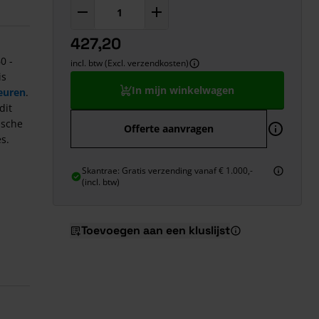
427,20
0 -
incl. btw (Excl. verzendkosten)
is
In mijn winkelwagen
euren
.
dit
ische
Offerte aanvragen
s.
Skantrae: Gratis verzending vanaf € 1.000,-
(incl. btw)
Toevoegen aan een kluslijst