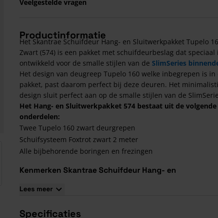
Veelgestelde vragen
Productinformatie
Het Skantrae Schuifdeur Hang- en Sluitwerkpakket Tupelo 16
Zwart (574) is een pakket met schuifdeurbeslag dat speciaal 
ontwikkeld voor de smalle stijlen van de
SlimSeries binnend
Het design van deugreep Tupelo 160 welke inbegrepen is in 
pakket, past daarom perfect bij deze deuren. Het minimalist
design sluit perfect aan op de smalle stijlen van de SlimSerie
Het Hang- en Sluitwerkpakket 574 bestaat uit de volgende
onderdelen:
Twee Tupelo 160 zwart deurgrepen
Schuifsysteem Foxtrot zwart 2 meter
arger image
Alle bijbehorende boringen en frezingen
Kenmerken Skantrae Schuifdeur Hang- en
Sluitwerkpakket Tupelo 160 - Zwart (574)
Lees meer
Bijbehorende frezingen en boringen.
Lengte schuifdeursysteem: 2 meter
Specificaties
Lengte deurgreep: 1600 mm