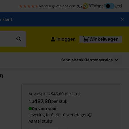
★★★★★
★★★★★
Inclusief bt
9,2
BTW:
Incl
Excl
Klanten geven ons een
m klant
Inloggen
Winkelwagen
Kennisbank
Klantenservice
strating
submenu for Bouwshop
Toggle 
4)
t
Adviesprijs
546,00
per stuk
427,20
Nu
per stuk
Op voorraad
Levering in 6 tot 10 werkdagen
Aantal stuks