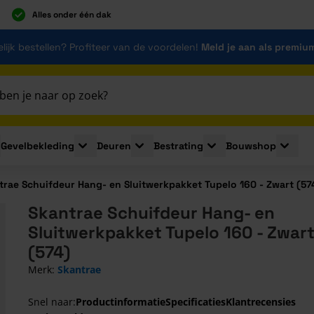
Alles onder één dak
lijk bestellen? Profiteer van de voordelen!
Meld je aan als premiu
Gevelbekleding
Deuren
Bestrating
Bouwshop
for Plaatmaterialen
le submenu for Isolatie
Toggle submenu for Gevelbekleding
Toggle submenu for Deuren
Toggle submenu for Be
Toggle 
trae Schuifdeur Hang- en Sluitwerkpakket Tupelo 160 - Zwart (57
Skantrae Schuifdeur Hang- en
Sluitwerkpakket Tupelo 160 - Zwar
(574)
Merk:
Skantrae
Snel naar:
Productinformatie
Specificaties
Klantrecensies