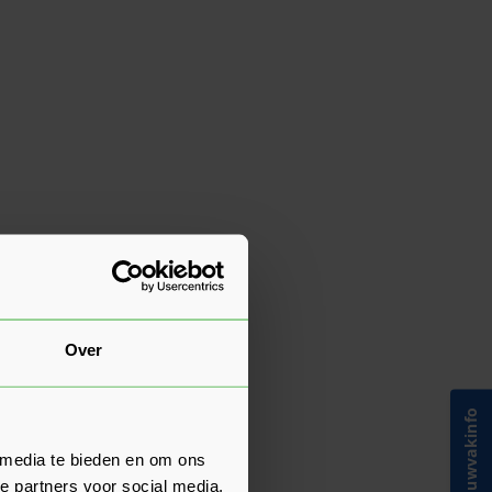
Over
Bouwvakinfo
 media te bieden en om ons
e partners voor social media,