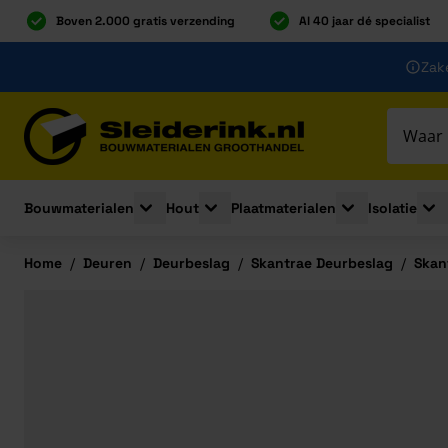
Boven 2.000 gratis verzending
Al 40 jaar dé specialist
Ga naar de inhoud
Zake
Ga naar hoofdinhoud
Bouwmaterialen
Hout
Plaatmaterialen
Isolatie
Toggle submenu for Bouwmaterialen
Toggle submenu for Hout
Toggle submenu 
Togg
Home
/
Deuren
/
Deurbeslag
/
Skantrae Deurbeslag
/
Skan