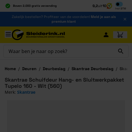
Inclusief b
9,2
uit
10
Boven 2.000 gratis verzending
Incl
BTW
Al 40 jaar dé specialist
Ga naar de inhoud
Zakelijk bestellen? Profiteer van de voordelen!
Meld je aan als
Alles onder één dak
premium klant
Ga naar hoofdinhoud
Home
/
Deuren
/
Deurbeslag
/
Skantrae Deurbeslag
/
Skant
Skantrae Schuifdeur Hang- en Sluitwerkpakket
Tupelo 160 - Wit (560)
Merk:
Skantrae