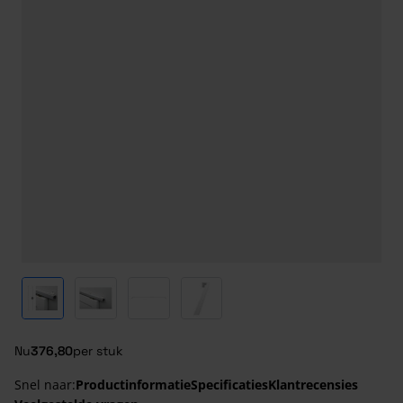
View larger image
View larger image
View larger image
View larger image
Nu
376,80
per stuk
Snel naar:
Productinformatie
Specificaties
Klantrecensies