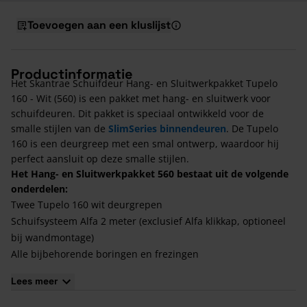
Toevoegen aan een kluslijst
Productinformatie
Het Skantrae Schuifdeur Hang- en Sluitwerkpakket Tupelo
160 - Wit (560) is een pakket met hang- en sluitwerk voor
schuifdeuren. Dit pakket is speciaal ontwikkeld voor de
smalle stijlen van de
SlimSeries binnendeuren
. De Tupelo
160 is een deurgreep met een smal ontwerp, waardoor hij
perfect aansluit op deze smalle stijlen.
Het Hang- en Sluitwerkpakket 560 bestaat uit de volgende
onderdelen:
Twee Tupelo 160 wit deurgrepen
Schuifsysteem Alfa 2 meter (exclusief Alfa klikkap, optioneel
bij wandmontage)
Alle bijbehorende boringen en frezingen
Kenmerken Skantrae Schuifdeur Hang- en
Lees meer
Sluitwerkpakket Tupelo 160 - Wit (560)