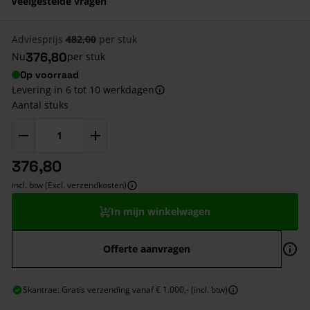
Veelgestelde vragen
Adviesprijs
482,00
per stuk
376,80
Nu
per stuk
Op voorraad
Levering in 6 tot 10 werkdagen
Aantal stuks
376,80
incl. btw (Excl. verzendkosten)
In mijn winkelwagen
Offerte aanvragen
Skantrae: Gratis verzending vanaf € 1.000,- (incl. btw)