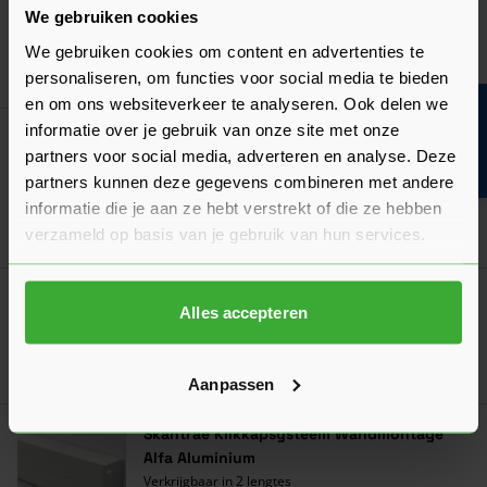
Skantrae SlimSeries Aanslaglat
We gebruiken cookies
Schuifdeuren
We gebruiken cookies om content en advertenties te
Ga naa
41,73
Nu
per stuk
personaliseren, om functies voor social media te bieden
en om ons websiteverkeer te analyseren. Ook delen we
Bouwvakinfo
informatie over je gebruik van onze site met onze
Let op: Alleen te koop i.c.m. Skantrae deuren!
partners voor social media, adverteren en analyse. Deze
Skantrae Kantschuifsysteem Inclusief
partners kunnen deze gegevens combineren met andere
Frezing
informatie die je aan ze hebt verstrekt of die ze hebben
Ga naa
88,07
verzameld op basis van je gebruik van hun services.
Nu
per set
Skantrae Deurgreep Tupelo 160
Alles accepteren
Verkrijgbaar in 3 varianten
Ga naa
126,00
Vanaf
per stuk
Aanpassen
Skantrae Klikkapsysteem Wandmontage
Alfa Aluminium
Verkrijgbaar in 2 lengtes