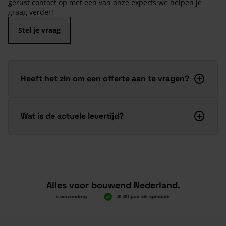
gerust contact op met een van onze experts we helpen je
graag verder!
Stel je vraag
Heeft het zin om een offerte aan te vragen?
Wat is de actuele levertijd?
Alles voor bouwend Nederland.
Boven 2.000 gratis verzending
Al 40 jaar dé specialist
Alles onde
Boven 2.000 gratis verzending
Al 40 jaar dé specialist
Alles onde