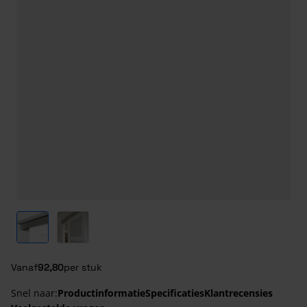
View larger image
View larger image
Vanaf
92,80
per stuk
Snel naar:
Productinformatie
Specificaties
Klantrecensies