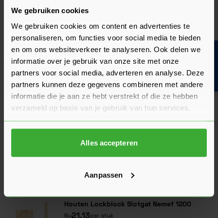
Skantrae Schuifdeursysteem Alfa
We gebruiken cookies
139,20
Nu
per set
We gebruiken cookies om content en advertenties te
personaliseren, om functies voor social media te bieden
In mij
en om ons websiteverkeer te analyseren. Ook delen we
Bouwvakinfo
informatie over je gebruik van onze site met onze
partners voor social media, adverteren en analyse. Deze
Skantrae Deurgreep Biloxi
partners kunnen deze gegevens combineren met andere
Verkrijgbaar in 2 varianten
informatie die je aan ze hebt verstrekt of die ze hebben
Ga naa
51,45
verzameld op basis van je gebruik van hun services.
Vanaf
per stuk
Skantrae Alfa Gelijksluitend Systeem
Alles accepteren
109,20
Nu
per set
In mij
Aanpassen
Houten Lockblock Slotgat Nemef 1200
21,13
Nu
per stuk