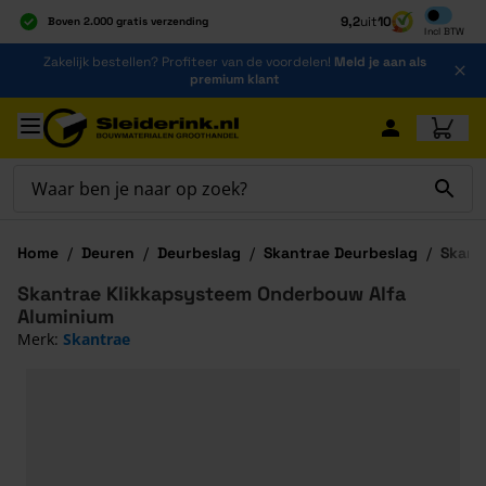
Inclusief b
9,2
uit
10
Boven 2.000 gratis verzending
Incl
BTW
Al 40 jaar dé specialist
Ga naar de inhoud
Zakelijk bestellen? Profiteer van de voordelen!
Meld je aan als
Alles onder één dak
premium klant
Ga naar hoofdinhoud
Home
/
Deuren
/
Deurbeslag
/
Skantrae Deurbeslag
/
Skant
Skantrae Klikkapsysteem Onderbouw Alfa
Aluminium
Merk:
Skantrae