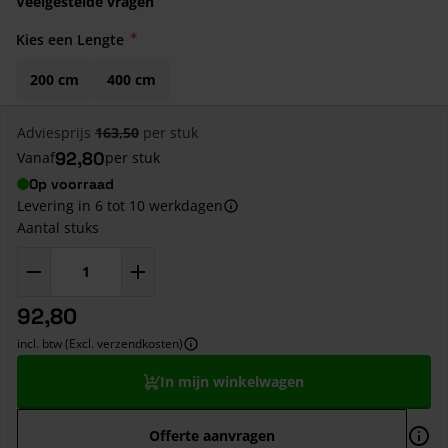
Veelgestelde vragen
Kies een Lengte
200 cm
400 cm
Adviesprijs
163,50
per stuk
92,80
Vanaf
per stuk
Op voorraad
Levering in 6 tot 10 werkdagen
Aantal stuks
92,80
incl. btw (Excl. verzendkosten)
In mijn winkelwagen
Offerte aanvragen