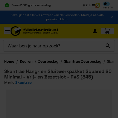
Inclusief b
9,2
uit
10
Boven 2.000 gratis verzending
Incl
BTW
Al 40 jaar dé specialist
Ga naar de inhoud
Zakelijk bestellen? Profiteer van de voordelen!
Meld je aan als
Alles onder één dak
premium klant
Ga naar hoofdinhoud
Home
/
Deuren
/
Deurbeslag
/
Skantrae Deurbeslag
/
Skantr
Skantrae Hang- en Sluitwerkpakket Squared 20
Minimal - Vrij- en Bezetslot - RVS (845)
Merk:
Skantrae