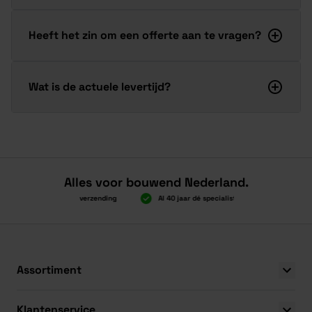
Heeft het zin om een offerte aan te vragen?
Wat is de actuele levertijd?
Alles voor bouwend Nederland.
Boven 2.000 gratis verzending
Al 40 jaar dé specialist
Alles onde
Boven 2.000 gratis verzending
Al 40 jaar dé specialist
Alles onde
Assortiment
Klantenservice