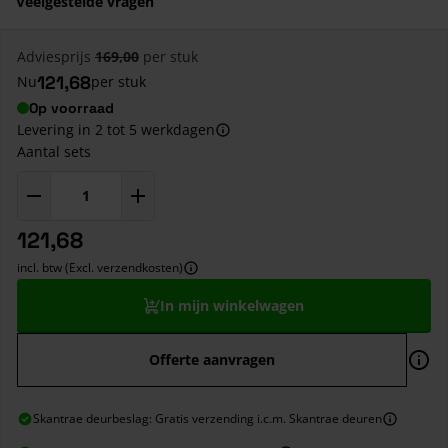
Veelgestelde vragen
Adviesprijs
169,00
per stuk
121,68
Nu
per stuk
Op voorraad
Levering in 2 tot 5 werkdagen
Aantal sets
121,68
incl. btw (Excl. verzendkosten)
In mijn winkelwagen
Offerte aanvragen
Skantrae deurbeslag: Gratis verzending i.c.m. Skantrae deuren