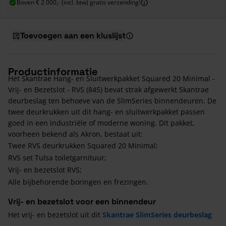
Boven € 2.000,- (incl. btw) gratis verzending!
Toevoegen aan een kluslijst
Productinformatie
Het Skantrae Hang- en Sluitwerkpakket Squared 20 Minimal -
Vrij- en Bezetslot - RVS (845) bevat strak afgewerkt Skantrae
deurbeslag ten behoeve van de SlimSeries binnendeuren. De
twee deurkrukken uit dit hang- en sluitwerkpakket passen
goed in een industriële of moderne woning. Dit pakket,
voorheen bekend als Akron, bestaat uit:
Twee RVS deurkrukken Squared 20 Minimal;
RVS set Tulsa toiletgarnituur;
Vrij- en bezetslot RVS;
Alle bijbehorende boringen en frezingen.
Vrij- en bezetslot voor een binnendeur
Het vrij- en bezetslot uit dit
Skantrae SlimSeries deurbeslag
pakket gebruik je voor sanitaire ruimtes zoals de badkamer