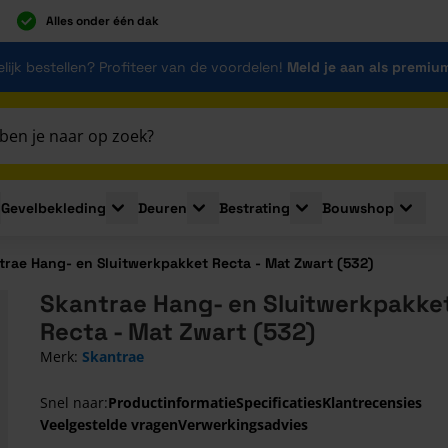
Alles onder één dak
lijk bestellen? Profiteer van de voordelen!
Meld je aan als premiu
Gevelbekleding
Deuren
Bestrating
Bouwshop
for Plaatmaterialen
le submenu for Isolatie
Toggle submenu for Gevelbekleding
Toggle submenu for Deuren
Toggle submenu for Be
Toggle 
trae Hang- en Sluitwerkpakket Recta - Mat Zwart (532)
Skantrae Hang- en Sluitwerkpakke
Recta - Mat Zwart (532)
Merk:
Skantrae
Snel naar:
Productinformatie
Specificaties
Klantrecensies
Veelgestelde vragen
Verwerkingsadvies