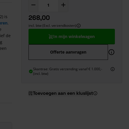
268,00
) is
uren
.
incl. btw (Excl. verzendkosten)
e
ief de
In mijn winkelwagen
ng
 een
Offerte aanvragen
Skantrae: Gratis verzending vanaf € 1.000,-
(incl. btw)
Toevoegen aan een kluslijst