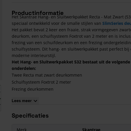
Productinformatie
Het Skantrae Hang- en Sluitwerkpakket Recta - Mat Zwart (532
speciaal ontwikkeld voor de smalle stijlen van
SlimSeries de
Het pakket bevat 2 keer een fraaie, strak vormgegeven zwart
deurkom, een schuifsysteem Foxtrot van 2 meter en is inclus
frezing van een schuifdeurkom en een frezing ondergeleidi
schuifsysteem. Dit hang- en sluitwerkpakket past perfect bij
moderne interieurstijl.
Het Hang- en Sluitwerkpakket 532 bestaat uit de volgende
onderdelen:
Twee Recta mat zwart deurkommen
Schuifsysteem Foxtrot 2 meter
arger image
Frezing deurkommen
Frezing ondergeleiding schuifsysteem
Lees meer
Besteladvies bij dubbele schuifdeuren:
Specificaties
Bestel 2x dit hang- en sluitwerkpakket.
Bestel 2x de gewenste SlimSeries deur.
Optioneel kiest u voor een aanslaglat dubbele schuifdeur.
Merk
Skantrae