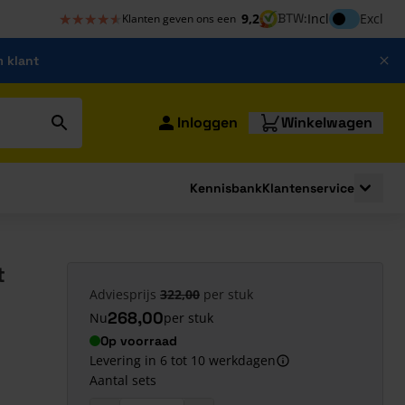
★★★★★
★★★★★
Inclusief bt
9,2
BTW:
Incl
Excl
Klanten geven ons een
m klant
Inloggen
Winkelwagen
Kennisbank
Klantenservice
strating
submenu for Bouwshop
Toggle 
t
Adviesprijs
322,00
per stuk
268,00
Nu
per stuk
Op voorraad
Levering in 6 tot 10 werkdagen
Aantal sets