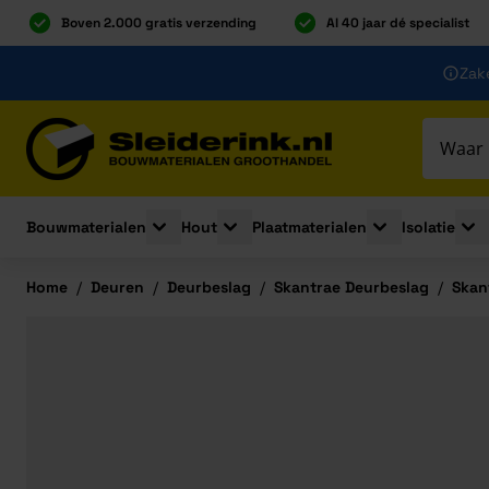
Boven 2.000 gratis verzending
Al 40 jaar dé specialist
Ga naar de inhoud
Zake
Ga naar hoofdinhoud
Bouwmaterialen
Hout
Plaatmaterialen
Isolatie
Toggle submenu for Bouwmaterialen
Toggle submenu for Hout
Toggle submenu 
Togg
Home
/
Deuren
/
Deurbeslag
/
Skantrae Deurbeslag
/
Skan