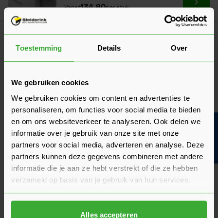
Ga naa
134,80
Vanaf
per stuk
Klantrecensies
Hier lees je de ervaringen van andere klanten met dit
Toestemming
Details
Over
product. Hun feedback helpt je om een goed beeld te krijgen
van de kwaliteit en het gebruiksgemak.
We gebruiken cookies
Heb je zelf ervaring met dit product? Laat dan vooral een
We gebruiken cookies om content en advertenties te
review achter, zo help je anderen met jouw mening en
dragen we samen bij aan een nog beter aanbod.
personaliseren, om functies voor social media te bieden
en om ons websiteverkeer te analyseren. Ook delen we
Bouwvakinfo
Beoordeling schrijven
informatie over je gebruik van onze site met onze
partners voor social media, adverteren en analyse. Deze
Veelgestelde vragen
partners kunnen deze gegevens combineren met andere
Hier vind je antwoorden op de meest gestelde vragen over dit
informatie die je aan ze hebt verstrekt of die ze hebben
product. We hebben de belangrijkste onderwerpen alvast
verzameld op basis van je gebruik van hun services.
voor je op een rij gezet zodat je snel verder kunt.
Kun je het antwoord op jouw vraag niet vinden? Neem dan
gerust contact op met een van onze experts we helpen je
graag verder!
Alles accepteren