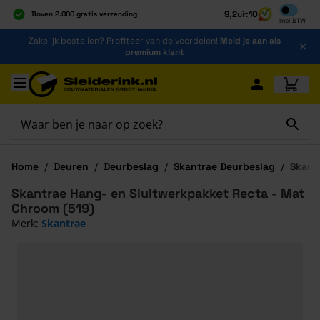
Inclusief b
9,2
uit
10
Boven 2.000 gratis verzending
Incl
BTW
Al 40 jaar dé specialist
Ga naar de inhoud
Zakelijk bestellen? Profiteer van de voordelen!
Meld je aan als
Alles onder één dak
premium klant
Ga naar hoofdinhoud
Home
/
Deuren
/
Deurbeslag
/
Skantrae Deurbeslag
/
Skant
Skantrae Hang- en Sluitwerkpakket Recta - Mat
Chroom (519)
Merk:
Skantrae