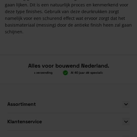
gaan lijken. Dit is een natuurlijk proces en kenmerkend voor
deze type finishes. Gebruik van deze deurkrukken zorgt
namelijk voor een schurend effect wat ervoor zorgt dat het
basismateriaal (messing) door de antieke finish heen zal gaan
schijnen.
Alles voor bouwend Nederland.
Boven 2.000 gratis verzending
Al 40 jaar dé specialist
Alles onde
Boven 2.000 gratis verzending
Al 40 jaar dé specialist
Alles onde
Assortiment
Klantenservice