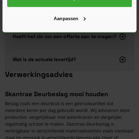
Stel je vraag
Aanpassen
Heeft het zin om een offerte aan te vragen?
Wat is de actuele levertijd?
Verwerkingsadvies
Skantrae Deurbeslag mooi houden
Beslag zoals een deurkruk is een gebruiksartikel dat
meerdere keren per dag gebruikt wordt. Wij adviseren deze
producten, vergelijkbaar met waterkranen en dergelijke,
regelmatig schoon te maken. Skantrae deurbeslag is
verkrijgbaar in verschillende materiaalsoorten zoals roestvast
staal en messing in verschillende kleuren van zilver of