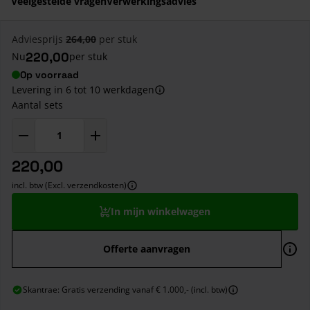
Veelgestelde vragen
Verwerkingsadvies
Adviesprijs
264,00
per stuk
220,00
Nu
per stuk
Op voorraad
Levering in 6 tot 10 werkdagen
Aantal sets
220,00
incl. btw (Excl. verzendkosten)
In mijn winkelwagen
Offerte aanvragen
Skantrae: Gratis verzending vanaf € 1.000,- (incl. btw)