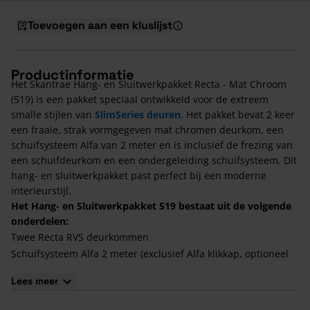
Toevoegen aan een kluslijst
Productinformatie
Het Skantrae Hang- en Sluitwerkpakket Recta - Mat Chroom
(519) is een pakket speciaal ontwikkeld voor de extreem
smalle stijlen van
SlimSeries deuren
. Het pakket bevat 2 keer
een fraaie, strak vormgegeven mat chromen deurkom, een
schuifsysteem Alfa van 2 meter en is inclusief de frezing van
een schuifdeurkom en een ondergeleiding schuifsysteem. Dit
hang- en sluitwerkpakket past perfect bij een moderne
interieurstijl.
Het Hang- en Sluitwerkpakket 519 bestaat uit de volgende
onderdelen:
Twee Recta RVS deurkommen
Schuifsysteem Alfa 2 meter (exclusief Alfa klikkap, optioneel
bij wandmontage)
Lees meer
Frezing deurkommen
Frezing ondergeleiding schuifsysteem