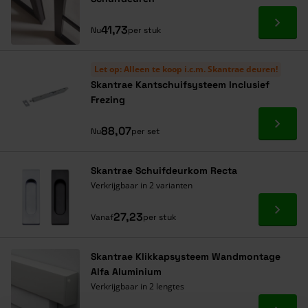
Ga naa
41,73
Nu
per stuk
Let op: Alleen te koop i.c.m. Skantrae deuren!
Skantrae Kantschuifsysteem Inclusief
Frezing
Ga naa
88,07
Nu
per set
Skantrae Schuifdeurkom Recta
Verkrijgbaar in 2 varianten
Ga naa
27,23
Vanaf
per stuk
Skantrae Klikkapsysteem Wandmontage
Alfa Aluminium
Verkrijgbaar in 2 lengtes