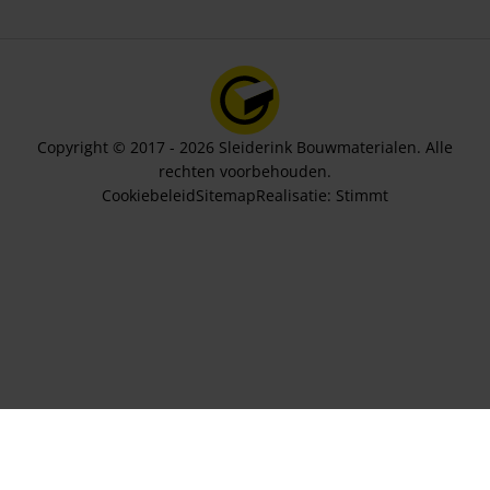
Copyright © 2017 - 2026 Sleiderink Bouwmaterialen. Alle
rechten voorbehouden.
Cookiebeleid
Sitemap
Realisatie:
Stimmt
Aantal sets
35,35
In winkelwagen