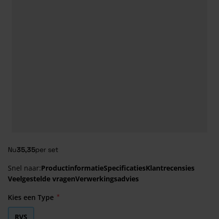
Nu
35,35
per set
Snel naar:
Productinformatie
Specificaties
Klantrecensies
Veelgestelde vragen
Verwerkingsadvies
Kies een Type
RVS