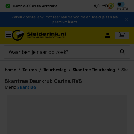
Inclusief b
9,2
uit
10
Boven 2.000 gratis verzending
Incl
BTW
Al 40 jaar dé specialist
Ga naar de inhoud
Zakelijk bestellen? Profiteer van de voordelen!
Meld je aan als
Alles onder één dak
premium klant
Ga naar hoofdinhoud
Home
/
Deuren
/
Deurbeslag
/
Skantrae Deurbeslag
/
Skant
Skantrae Deurkruk Carina RVS
Merk:
Skantrae