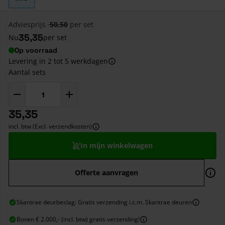
Adviesprijs
50,50
per set
35,35
Nu
per set
Op voorraad
Levering in 2 tot 5 werkdagen
Aantal sets
35,35
incl. btw (Excl. verzendkosten)
In mijn winkelwagen
Offerte aanvragen
Skantrae deurbeslag: Gratis verzending i.c.m. Skantrae deuren
Boven € 2.000,- (incl. btw) gratis verzending!