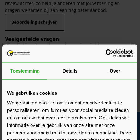
review achter, zo help je anderen met jouw mening en
dragen we samen bij aan een nog beter aanbod.
Beoordeling schrijven
Veelgestelde vragen
Hier vind je antwoorden op de meest gestelde vragen over dit
product. We hebben de belangrijkste onderwerpen alvast
voor je op een rij gezet zodat je snel verder kunt.
Kun je het antwoord op jouw vraag niet vinden? Neem dan
gerust contact op met een van onze experts we helpen je
Toestemming
Details
Over
graag verder!
Stel je vraag
We gebruiken cookies
We gebruiken cookies om content en advertenties te
personaliseren, om functies voor social media te bieden
Heeft het zin om een offerte aan te vragen?
en om ons websiteverkeer te analyseren. Ook delen we
Bouwvakinfo
informatie over je gebruik van onze site met onze
partners voor social media, adverteren en analyse. Deze
Wat is de actuele levertijd?