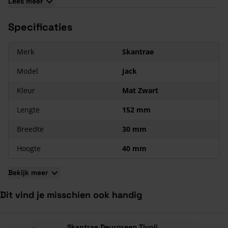
Lees meer
De deurgreep wordt per stuk geleverd.
Specificaties
Merk
Skantrae
Model
Jack
Kleur
Mat Zwart
Lengte
152 mm
Breedte
30 mm
Hoogte
40 mm
Bekijk meer
Dit vind je misschien ook handig
Navigeren door de elementen van de carrousel is mogelijk met de ta
Druk om carrousel over te slaan
Druk op om naar carrouselnavigatie te gaan
Skantrae Deurgreep Tivoli