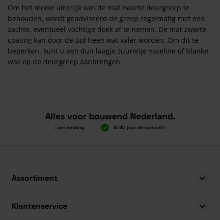
Om het mooie uiterlijk van de mat zwarte deurgreep te
behouden, wordt geadviseerd de greep regelmatig met een
zachte, eventueel vochtige doek af te nemen. De mat zwarte
coating kan door de tijd heen wat valer worden. Om dit te
beperken, kunt u een dun laagje zuurvrije vaseline of blanke
was op de deurgreep aanbrengen.
Alles voor bouwend Nederland.
Boven 2.000 gratis verzending
Al 40 jaar dé specialist
Alles onde
Boven 2.000 gratis verzending
Al 40 jaar dé specialist
Alles onde
Assortiment
Klantenservice