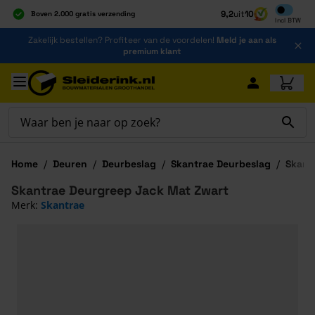
Inclusief b
9,2
uit
10
Boven 2.000 gratis verzending
Incl
BTW
Al 40 jaar dé specialist
Ga naar de inhoud
Zakelijk bestellen? Profiteer van de voordelen!
Meld je aan als
Alles onder één dak
premium klant
Ga naar hoofdinhoud
Home
/
Deuren
/
Deurbeslag
/
Skantrae Deurbeslag
/
Skant
Skantrae Deurgreep Jack Mat Zwart
Merk:
Skantrae