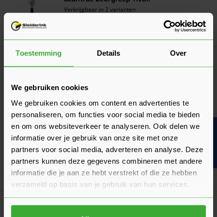
Verkrijgbaar in 2 varianten
Ga naa
135,45
Nu
per stuk
Toestemming
Details
Over
Houten Lockblock Slotgat Nemef 1200
21,13
Nu
per stuk
We gebruiken cookies
In mij
We gebruiken cookies om content en advertenties te
personaliseren, om functies voor social media te bieden
en om ons websiteverkeer te analyseren. Ook delen we
Skantrae Aanslaglat
Bouwvakinfo
informatie over je gebruik van onze site met onze
Accent/Essence/Cube/Nano Schuifdeur Wit
46,41
partners voor social media, adverteren en analyse. Deze
Nu
per stuk
partners kunnen deze gegevens combineren met andere
informatie die je aan ze hebt verstrekt of die ze hebben
In mij
verzameld op basis van je gebruik van hun services.
Skantrae Schuifdeursysteem Bravo
159,20
Nu
per set