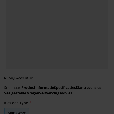
Nu
30,24
per stuk
Snel naar:
Productinformatie
Specificaties
Klantrecensies
Veelgestelde vragen
Verwerkingsadvies
Kies een Type
Mat Zwart