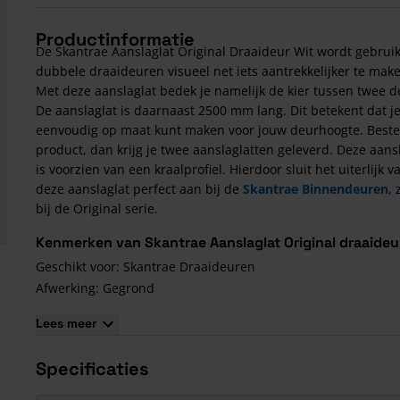
Productinformatie
De Skantrae Aanslaglat Original Draaideur Wit wordt gebrui
dubbele draaideuren visueel net iets aantrekkelijker te mak
Met deze aanslaglat bedek je namelijk de kier tussen twee d
De aanslaglat is daarnaast 2500 mm lang. Dit betekent dat 
eenvoudig op maat kunt maken voor jouw deurhoogte. Bestel 
product, dan krijg je twee aanslaglatten geleverd. Deze aans
is voorzien van een kraalprofiel. Hierdoor sluit het uiterlijk v
deze aanslaglat perfect aan bij de
Skantrae Binnendeuren
, 
bij de Original serie.
Kenmerken van Skantrae Aanslaglat Original draaideu
Geschikt voor: Skantrae Draaideuren
Afwerking: Gegrond
Kleur: Wit
Lees meer
Inhoud: 2 stuks
Maat: 14 x 45 x 2500 mm
Specificaties