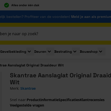
Alles onder één dak
lijk bestellen? Profiteer van de voordelen!
Meld je aan als premiu
Gevelbekleding
Deuren
Bestrating
Bouwshop
for Plaatmaterialen
le submenu for Isolatie
Toggle submenu for Gevelbekleding
Toggle submenu for Deuren
Toggle submenu for Be
Toggle 
trae Aanslaglat Original Draaideur Wit
Skantrae Aanslaglat Original Draai
Wit
Merk:
Skantrae
Snel naar:
Productinformatie
Specificaties
Klantrecensies
Veelgestelde vragen