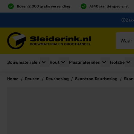
Boven 2.000 gratis verzending
Al 40 jaar dé specialist
Ga naar de inhoud
Zake
Ga naar hoofdinhoud
Bouwmaterialen
Hout
Plaatmaterialen
Isolatie
Toggle submenu for Bouwmaterialen
Toggle submenu for Hout
Toggle submenu 
Togg
Home
/
Deuren
/
Deurbeslag
/
Skantrae Deurbeslag
/
Skan