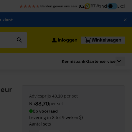
★★★★★
★★★★★
Inclusief bt
9,2
BTW:
Incl
Excl
Klanten geven ons een
m klant
Inloggen
Winkelwagen
Kennisbank
Klantenservice
strating
submenu for Bouwshop
Toggle 
deur
Adviesprijs
43,20
per set
33,70
Nu
per set
Op voorraad
Levering in 8 tot 9 weken
Aantal sets