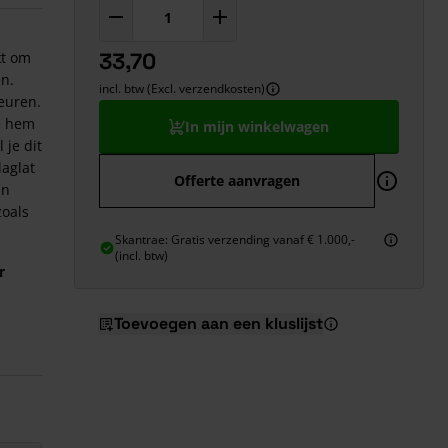
33,70
kt om
en.
incl. btw (Excl. verzendkosten)
euren.
je hem
In mijn winkelwagen
je dit
laglat
Offerte aanvragen
an
zoals
Skantrae: Gratis verzending vanaf € 1.000,-
(incl. btw)
r
Toevoegen aan een kluslijst