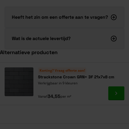
Heeft het zin om een offerte aan te vragen?
Wat is de actuele levertijd?
Alternatieve producten
Navigeren door de elementen van de carrousel is mogelijk met de ta
Druk om carrousel over te slaan
Korting? Vraag offerte aan!
Strackstone Crown GRN+ DF 21x7x8 cm
Verkrijgbaar in 9 kleuren
Ga naa
34,55
Vanaf
per m²