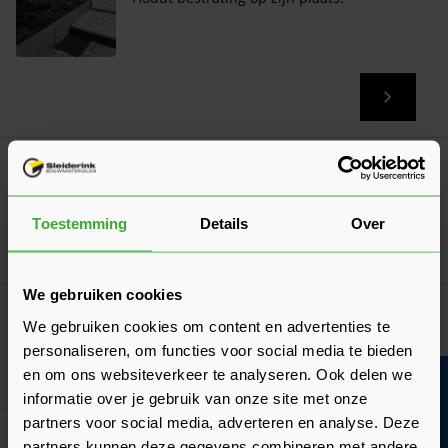
Gator XP G2 Polymeer Voegzand
(1 Beoordeling)
Verkrijgbaar in 3 kleuren
Toestemming
Details
Over
Ga naa
54,75
Nu
per zak
We gebruiken cookies
Opsluitbanden 5x15x100
We gebruiken cookies om content en advertenties te
Verkrijgbaar in 2 kleuren
personaliseren, om functies voor social media te bieden
en om ons websiteverkeer te analyseren. Ook delen we
Bouwvakinfo
Ga naa
3,40
Vanaf
per stuk
informatie over je gebruik van onze site met onze
partners voor social media, adverteren en analyse. Deze
Opsluitbanden 10x20x100
partners kunnen deze gegevens combineren met andere