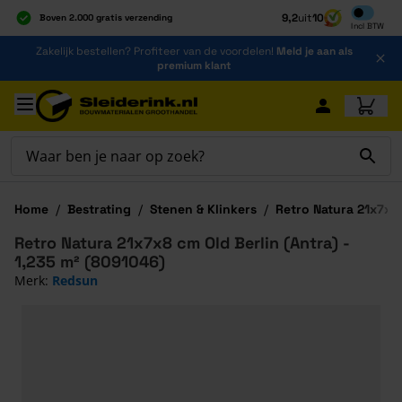
Inclusief b
9,2
uit
10
Boven 2.000 gratis verzending
Incl
BTW
Al 40 jaar dé specialist
Ga naar de inhoud
Zakelijk bestellen? Profiteer van de voordelen!
Meld je aan als
Alles onder één dak
premium klant
Ga naar hoofdinhoud
Home
/
Bestrating
/
Stenen & Klinkers
/
Retro Natura 21x7x8
Retro Natura 21x7x8 cm Old Berlin (Antra) -
1,235 m² (8091046)
Merk:
Redsun