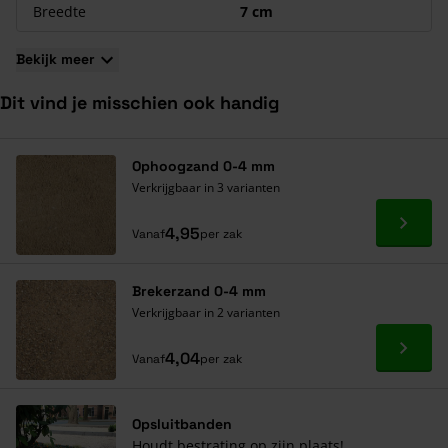
Breedte
7 cm
Bekijk meer
Dit vind je misschien ook handig
Navigeren door de elementen van de carrousel is mogelijk met de ta
Druk om carrousel over te slaan
Druk op om naar carrouselnavigatie te gaan
Ophoogzand 0-4 mm
Verkrijgbaar in 3 varianten
Ga naa
4,95
Vanaf
per zak
Brekerzand 0-4 mm
Verkrijgbaar in 2 varianten
Ga naa
4,04
Vanaf
per zak
Opsluitbanden
Houdt bestrating op zijn plaats!