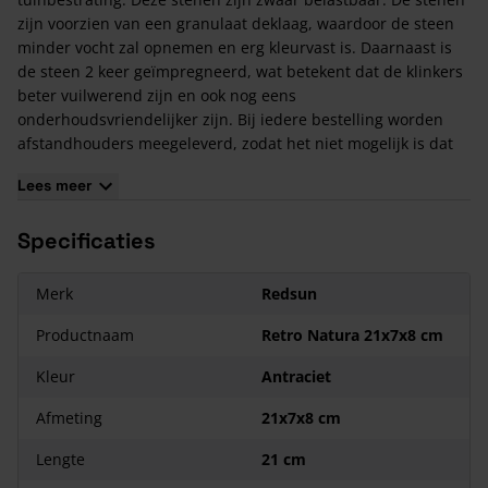
zijn voorzien van een granulaat deklaag, waardoor de steen
minder vocht zal opnemen en erg kleurvast is. Daarnaast is
de steen 2 keer geïmpregneerd, wat betekent dat de klinkers
beter vuilwerend zijn en ook nog eens
onderhoudsvriendelijker zijn. Bij iedere bestelling worden
afstandhouders meegeleverd, zodat het niet mogelijk is dat
de randen van de klinkers gaan beschadigen.
Lees meer
Kenmerken van de Retro Natura 21x7x8 cm
Specificaties
Deze betonklinkers zijn verkrijgbaar in de kleuren Old Berlin
(Antra), Old London (Antra Brown), Old Dublin (Yellow) en Old
Paris (Brown)
Merk
Redsun
De Retro Natura is een dikformaat
Productnaam
Retro Natura 21x7x8 cm
Deze stenen zien niet voorzien van een facetrand
De stenen zijn getrommeld
Kleur
Antraciet
Het is mogelijk om de stenen zwaar te belasten
Afmeting
21x7x8 cm
Lengte
21 cm