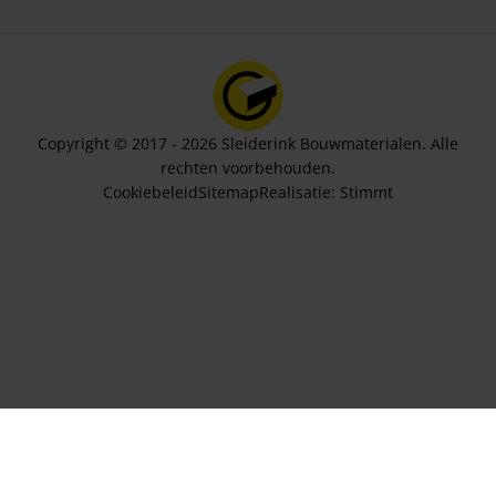
Copyright © 2017 - 2026 Sleiderink Bouwmaterialen. Alle
rechten voorbehouden.
Cookiebeleid
Sitemap
Realisatie:
Stimmt
Aantal lagen
64,21
In winkelwagen