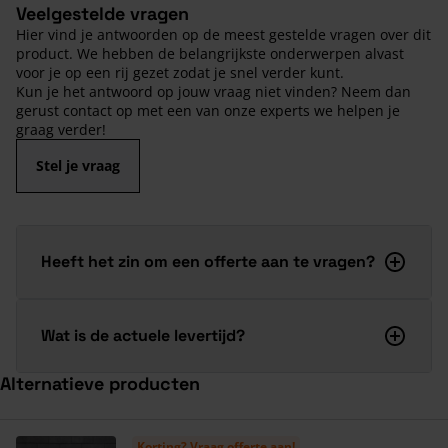
Veelgestelde vragen
Hier vind je antwoorden op de meest gestelde vragen over dit
product. We hebben de belangrijkste onderwerpen alvast
voor je op een rij gezet zodat je snel verder kunt.
Kun je het antwoord op jouw vraag niet vinden? Neem dan
gerust contact op met een van onze experts we helpen je
graag verder!
Stel je vraag
Heeft het zin om een offerte aan te vragen?
Wat is de actuele levertijd?
Alternatieve producten
Navigeren door de elementen van de carrousel is mogelijk met de ta
Druk om carrousel over te slaan
Druk op om naar carrouselnavigatie te gaan
Korting? Vraag offerte aan!