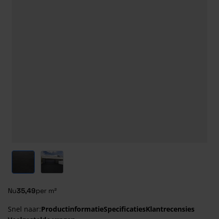
View larger image
View larger image
Nu
35,49
per m²
Snel naar:
Productinformatie
Specificaties
Klantrecensies