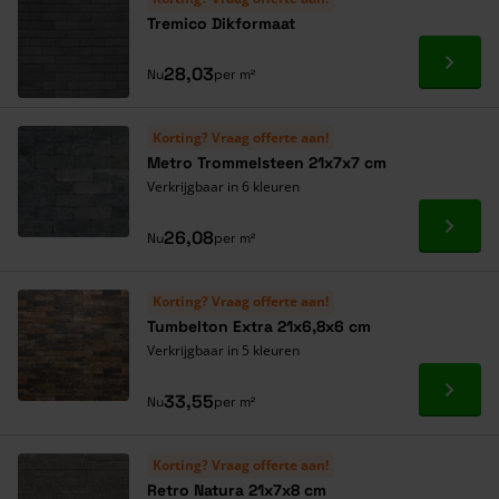
Tremico Dikformaat
Ga naa
28,03
Nu
per m²
Korting? Vraag offerte aan!
Metro Trommelsteen 21x7x7 cm
Verkrijgbaar in 6 kleuren
Ga naa
26,08
Nu
per m²
Korting? Vraag offerte aan!
Tumbelton Extra 21x6,8x6 cm
Verkrijgbaar in 5 kleuren
Ga naa
33,55
Nu
per m²
Korting? Vraag offerte aan!
Retro Natura 21x7x8 cm