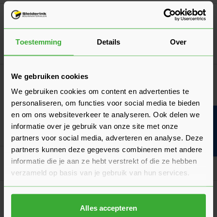
Opsluitbanden 10x20x100
Verkrijgbaar in 2 kleuren
Toestemming
Details
Over
Ga naa
6,90
Vanaf
per stuk
We gebruiken cookies
Korting? Vraag offerte aan!
Wallblock New 15x15x60
We gebruiken cookies om content en advertenties te
(1 Beoordeling)
personaliseren, om functies voor social media te bieden
Verkrijgbaar in 5 kleuren
en om ons websiteverkeer te analyseren. Ook delen we
Bouwvakinfo
informatie over je gebruik van onze site met onze
Ga naa
4,69
Vanaf
per stuk
partners voor social media, adverteren en analyse. Deze
partners kunnen deze gegevens combineren met andere
informatie die je aan ze hebt verstrekt of die ze hebben
Goed voorbereid aan de slag
verzameld op basis van je gebruik van hun services.
Algemeen
Hoeveel bestrating per m² heb je nodig?
Alles accepteren