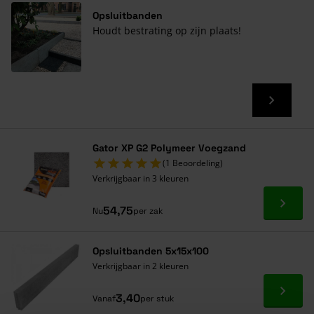
Opsluitbanden
Houdt bestrating op zijn plaats!
Gator XP G2 Polymeer Voegzand
(1 Beoordeling)
Verkrijgbaar in 3 kleuren
Ga naa
54,75
Nu
per zak
Opsluitbanden 5x15x100
Verkrijgbaar in 2 kleuren
Ga naa
3,40
Vanaf
per stuk