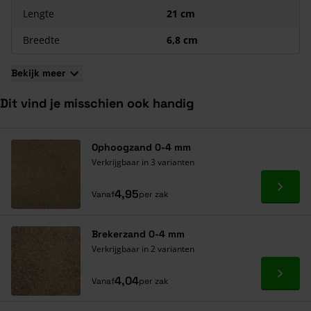
Lengte
21 cm
Breedte
6,8 cm
Bekijk meer
Dit vind je misschien ook handig
Navigeren door de elementen van de carrousel is mogelijk met de ta
Druk om carrousel over te slaan
Druk op om naar carrouselnavigatie te gaan
Ophoogzand 0-4 mm
Verkrijgbaar in 3 varianten
Ga naa
4,95
Vanaf
per zak
Brekerzand 0-4 mm
Verkrijgbaar in 2 varianten
Ga naa
4,04
Vanaf
per zak