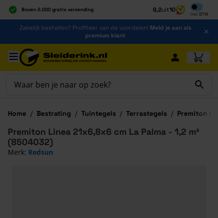
Inclusief b
9,2
uit
10
Boven 2.000 gratis verzending
Incl
BTW
Al 40 jaar dé specialist
Ga naar de inhoud
Zakelijk bestellen? Profiteer van de voordelen!
Meld je aan als
Alles onder één dak
premium klant
Ga naar hoofdinhoud
Home
/
Bestrating
/
Tuintegels
/
Terrastegels
/
Premiton Li
Premiton Linea 21x6,8x6 cm La Palma - 1,2 m²
(8504032)
Merk:
Redsun