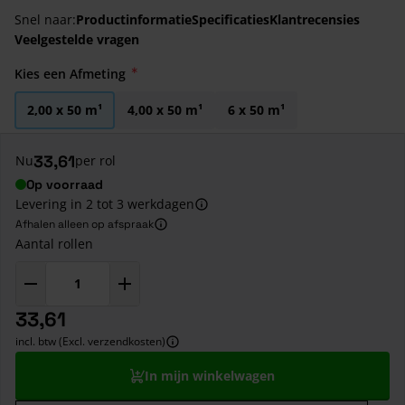
Snel naar:
Productinformatie
Specificaties
Klantrecensies
Veelgestelde vragen
Kies een Afmeting
2,00 x 50 m¹
4,00 x 50 m¹
6 x 50 m¹
33,61
Nu
per rol
Op voorraad
Levering in 2 tot 3 werkdagen
Afhalen alleen op afspraak
Aantal rollen
33,61
incl. btw (Excl. verzendkosten)
In mijn winkelwagen