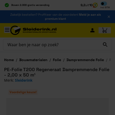
Inclusief b
9,2
uit
10
Boven 2.000 gratis verzending
Incl
BTW
Al 40 jaar dé specialist
Ga naar de inhoud
Zakelijk bestellen? Profiteer van de voordelen!
Meld je aan als
Alles onder één dak
premium klant
Ga naar hoofdinhoud
Home
/
Bouwmaterialen
/
Folie
/
Dampremmende Folie
/
PE
PE-Folie T200 Regeneraat Dampremmende Folie
- 2,00 x 50 m¹
Merk:
Sleiderink
Voordelige keuze!