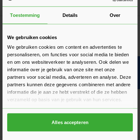
In mij
Toestemming
Details
Over
Novus Dahle Handtacker J-25
69,97
Nu
per stuk
We gebruiken cookies
We gebruiken cookies om content en advertenties te
In mij
personaliseren, om functies voor social media te bieden
en om ons websiteverkeer te analyseren. Ook delen we
Bouwvakinfo
Goed voorbereid aan de slag
informatie over je gebruik van onze site met onze
partners voor social media, adverteren en analyse. Deze
partners kunnen deze gegevens combineren met andere
Algemeen
informatie die je aan ze hebt verstrekt of die ze hebben
Wanneer gebruik je welke folie tape?
verzameld op basis van je gebruik van hun services.
Met de juiste tape voorkom je vochtproblemen, warmteverlies
en schade aan je constructie.
Laatst gewijzigd: Februari 2026
Alles accepteren
Lees 
Leestijd: 1 minuut