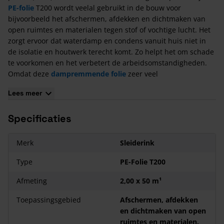
PE-folie
T200 wordt veelal gebruikt in de bouw voor
bijvoorbeeld het afschermen, afdekken en dichtmaken van
open ruimtes en materialen tegen stof of vochtige lucht. Het
zorgt ervoor dat waterdamp en condens vanuit huis niet in
de isolatie en houtwerk terecht komt. Zo helpt het om schade
te voorkomen en het verbetert de arbeidsomstandigheden.
Omdat deze
dampremmende folie
zeer veel
toepassingsgebieden heeft is het leverbaar in diverse
Lees meer
afmetingen.
Kenmerken PE-Folie T200 Regeneraat
Specificaties
Flexibel
Ideaal voor hergebruik
Merk
Sleiderink
Regeneraat
Type
PE-Folie T200
Afmeting
2,00 x 50 m¹
Toepassingsgebied
Afschermen, afdekken
en dichtmaken van open
ruimtes en materialen.