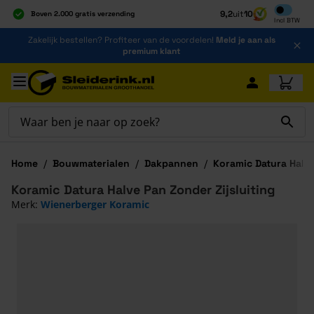
Inclusief b
9,2
uit
10
Boven 2.000 gratis verzending
Incl
BTW
Al 40 jaar dé specialist
Ga naar de inhoud
Zakelijk bestellen? Profiteer van de voordelen!
Meld je aan als
Alles onder één dak
premium klant
Ga naar hoofdinhoud
Home
/
Bouwmaterialen
/
Dakpannen
/
Koramic Datura Halve
Koramic Datura Halve Pan Zonder Zijsluiting
Merk:
Wienerberger Koramic