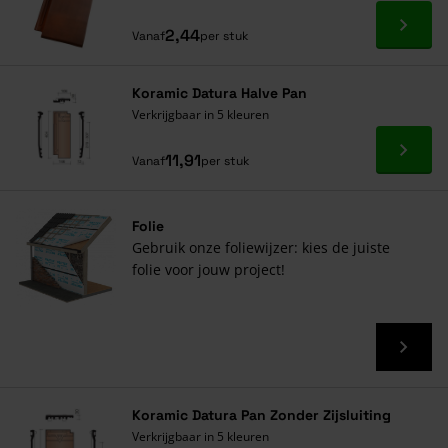
Ga naa
2,44
Vanaf
per stuk
Koramic Datura Halve Pan
Verkrijgbaar in 5 kleuren
Ga naa
11,91
Vanaf
per stuk
Folie
Gebruik onze foliewijzer: kies de juiste
folie voor jouw project!
Koramic Datura Pan Zonder Zijsluiting
Verkrijgbaar in 5 kleuren