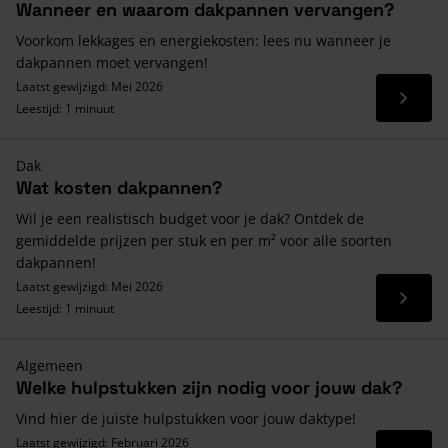
Wanneer en waarom dakpannen vervangen?
Voorkom lekkages en energiekosten: lees nu wanneer je
dakpannen moet vervangen!
Laatst gewijzigd: Mei 2026
Lees 
Leestijd: 1 minuut
Dak
Wat kosten dakpannen?
Wil je een realistisch budget voor je dak? Ontdek de
gemiddelde prijzen per stuk en per m² voor alle soorten
dakpannen!
Laatst gewijzigd: Mei 2026
Lees 
Leestijd: 1 minuut
Algemeen
Welke hulpstukken zijn nodig voor jouw dak?
Vind hier de juiste hulpstukken voor jouw daktype!
Laatst gewijzigd: Februari 2026