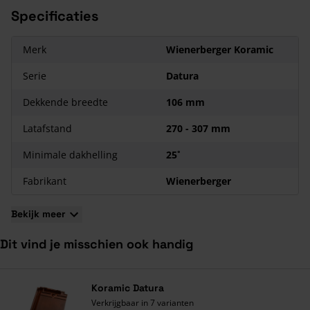
Dit hulpstuk is zeer aan te raden bij gebruik van windveren
Specificaties
Koramic Datura dakpannen zijn voorzien van het
DUBOkeurmerk, welke inhoudt dat Wienerberger
Merk
Wienerberger Koramic
milieuvriendelijke producten produceert.
Serie
Datura
Dekkende breedte
106 mm
Latafstand
270 - 307 mm
Minimale dakhelling
25˚
Fabrikant
Wienerberger
Bekijk meer
Dit vind je misschien ook handig
Navigeren door de elementen van de carrousel is mogelijk met de ta
Druk om carrousel over te slaan
Druk op om naar carrouselnavigatie te gaan
Koramic Datura
Verkrijgbaar in 7 varianten