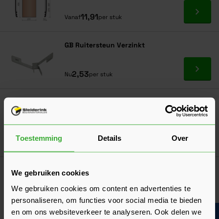
Ga naa
11,91
Vanaf
per stuk
GB Ruitersteun Verzinkt
Ga naa
2,53
Nu
per stuk
Vogelschroot 1000 x 55 mm Zwart
1,92
Nu
per stuk
Toestemming
Details
Over
In mij
Airtec Combiprofiel 1000 x 125 mm - zwart
We gebruiken cookies
8,39
Nu
per stuk
We gebruiken cookies om content en advertenties te
personaliseren, om functies voor social media te bieden
In mij
en om ons websiteverkeer te analyseren. Ook delen we