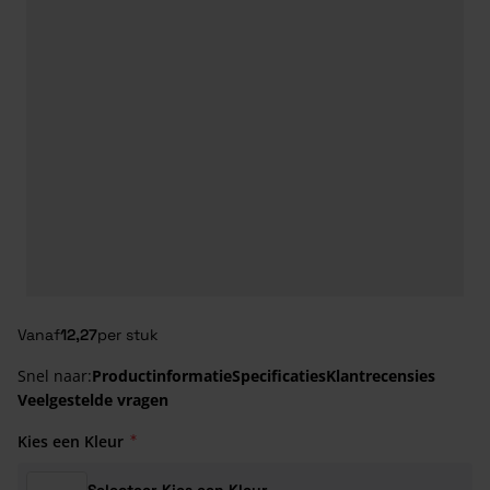
Vanaf
12,27
per stuk
Snel naar:
Productinformatie
Specificaties
Klantrecensies
Veelgestelde vragen
Kies een Kleur
Selecteer Kies een Kleur