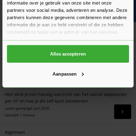
Bouwvakinfo
informatie over je gebruik van onze site met onze
partners voor social media, adverteren en analyse. Deze
Airtec Plus Nokrol 330x6500 mm
partners kunnen deze gegevens combineren met andere
Verkrijgbaar in 3 kleuren
informatie die je aan ze hebt verstrekt of die ze hebben
Ga naa
verzameld op basis van je gebruik van hun services.
56,39
Nu
per rol
Goed voorbereid aan de slag
Alles accepteren
Algemeen
Aanpassen
Hoeveel dakpannen per m2 heb je nodig voor
een hellend dak?
Hier vind je een handig overzicht van het aantal dakpannen
per m² en hoe je dit zelf kunt berekenen!
Laatst gewijzigd: Juni 2026
Lees 
Leestijd: 1 minuut
Algemeen