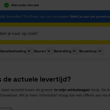
Alles onder één dak
lijk bestellen? Profiteer van de voordelen!
Meld je aan als premiu
Gevelbekleding
Deuren
Bestrating
Bouwshop
for Plaatmaterialen
le submenu for Isolatie
Toggle submenu for Gevelbekleding
Toggle submenu for Deuren
Toggle submenu for Be
Toggle 
s de actuele levertijd?
d staat vermeld boven de groene '
In mijn winkelwagen
' knop. De l
trouwbaar. Wil je meer informatie? Vraag dan een offerte aan via