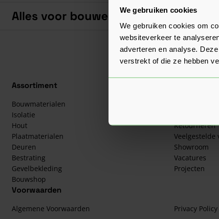
We gebruiken cookies
Alles voor bouwend Nederland.
We gebruiken cookies om cont
websiteverkeer te analyseren
adverteren en analyse. Deze
verstrekt of die ze hebben v
Assortiment
Klantenserv
Bouwmaterialen
Over ons
Isolatie
Bestellen
Hout
Retourneren
Plaatmaterialen
Veelgestelde
Deuren
Showroom
Bestrating
Vacatures
Gevelbekleding
Projecten
Bouwshop
Voorwaarden
Algemene Voorwaarden
Privacy Policy