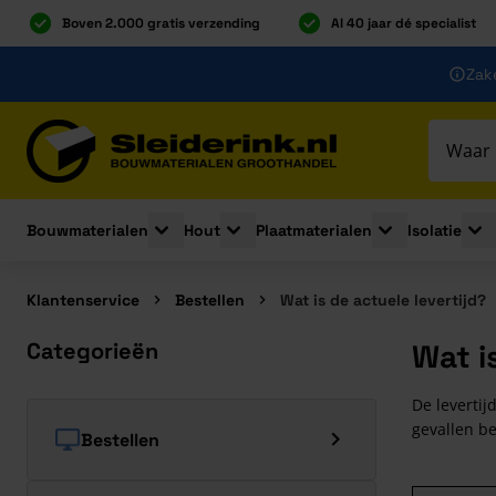
Boven 2.000 gratis verzending
Al 40 jaar dé specialist
Ga naar de inhoud
Zake
Ga naar hoofdinhoud
Bouwmaterialen
Hout
Plaatmaterialen
Isolatie
Toggle submenu for Bouwmaterialen
Toggle submenu for Hout
Toggle submenu 
Togg
Klantenservice
Bestellen
Wat is de actuele levertijd?
Categorieën
Wat i
De levertij
gevallen be
Bestellen