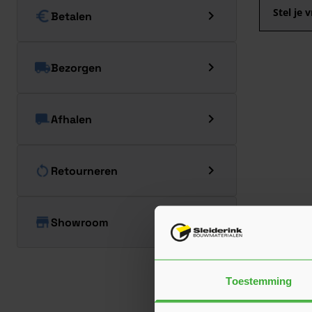
Stel je 
Betalen
Bezorgen
Afhalen
Retourneren
Showroom
Toestemming