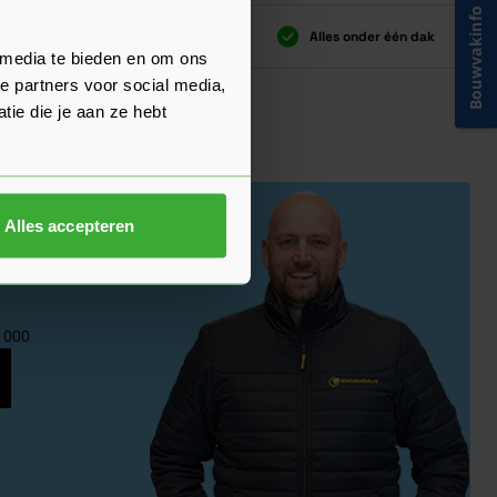
Bouwvakinfo
ding
Al 40 jaar dé specialist
Alles onder één dak
 media te bieden en om ons
ding
Al 40 jaar dé specialist
Alles onder één dak
e partners voor social media,
ie die je aan ze hebt
Alles accepteren
klant
1000