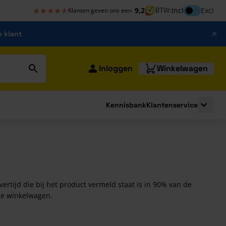
★★★★★
★★★★★
Inclusief bt
9,2
BTW:
Incl
Excl
Klanten geven ons een
m klant
Inloggen
Winkelwagen
Kennisbank
Klantenservice
strating
submenu for Bouwshop
Toggle 
evertijd die bij het product vermeld staat is in 90% van de
 de winkelwagen.