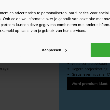
Boven 2.000 gratis verzen
ent en advertenties te personaliseren, om functies voor social
Boven 2.000 gratis verzen
. Ook delen we informatie over je gebruik van onze site met onz
 partners kunnen deze gegevens combineren met andere informat
erzameld op basis van je gebruik van hun services.
ice
Aanpassen
Word premium 
Vaste contactpersoon
 vragen
Hogere projectkorting
Gratis levering vanaf €
Word premium klant