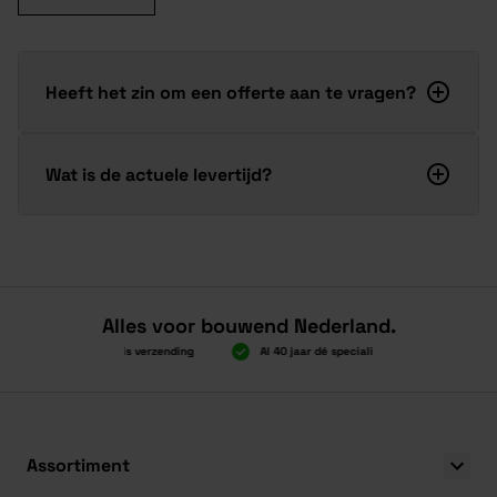
Heeft het zin om een offerte aan te vragen?
Wat is de actuele levertijd?
Alles voor bouwend Nederland.
Boven 2.000 gratis verzending
Al 40 jaar dé specialist
Alles ond
Boven 2.000 gratis verzending
Al 40 jaar dé specialist
Alles ond
Assortiment