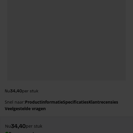
Nu
34,40
per stuk
Snel naar:
Productinformatie
Specificaties
Klantrecensies
Veelgestelde vragen
34,40
Nu
per stuk