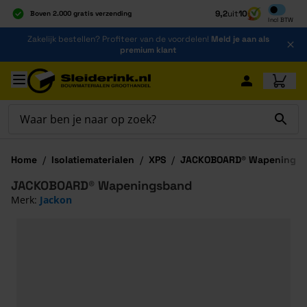
Inclusief b
9,2
uit
10
Boven 2.000 gratis verzending
Incl
BTW
Al 40 jaar dé specialist
Ga naar de inhoud
Zakelijk bestellen? Profiteer van de voordelen!
Meld je aan als
Alles onder één dak
premium klant
Ga naar hoofdinhoud
Home
/
Isolatiematerialen
/
XPS
/
JACKOBOARD® Wapenings
JACKOBOARD® Wapeningsband
Merk:
Jackon