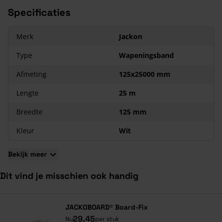
Specificaties
Merk
Jackon
Type
Wapeningsband
Afmeting
125x25000 mm
Lengte
25 m
Breedte
125 mm
Kleur
Wit
Bekijk meer
Dit vind je misschien ook handig
Navigeren door de elementen van de carrousel is mogelijk met de ta
Druk om carrousel over te slaan
Druk op om naar carrouselnavigatie te gaan
JACKOBOARD® Board-Fix
29,45
Nu
per stuk