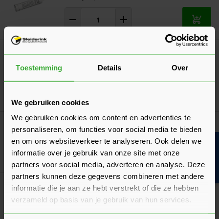
In mij
JACKOBOARD Plano
(1 Beoordeling)
Toestemming
Details
Over
Verkrijgbaar in 9 varianten
Ga naa
19,74
Vanaf
per m²
We gebruiken cookies
We gebruiken cookies om content en advertenties te
JACKOBOARD® Canto
personaliseren, om functies voor social media te bieden
Verkrijgbaar in 3 varianten
en om ons websiteverkeer te analyseren. Ook delen we
Bouwvakinfo
informatie over je gebruik van onze site met onze
Ga naa
37,91
Vanaf
per stuk
partners voor social media, adverteren en analyse. Deze
partners kunnen deze gegevens combineren met andere
JACKOBOARD® Afdichtingsband
informatie die je aan ze hebt verstrekt of die ze hebben
Verkrijgbaar in 2 lengtes
verzameld op basis van je gebruik van hun services.
Ga naa