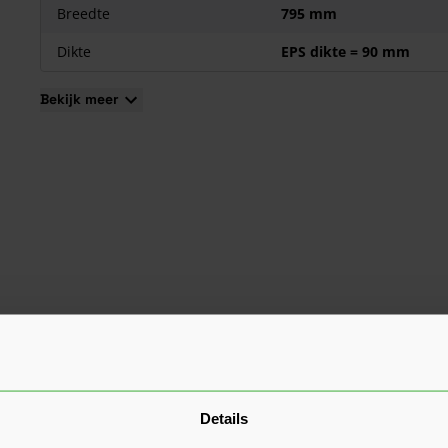
Breedte
795 mm
Dikte
EPS dikte = 90 mm
Bekijk meer
Details