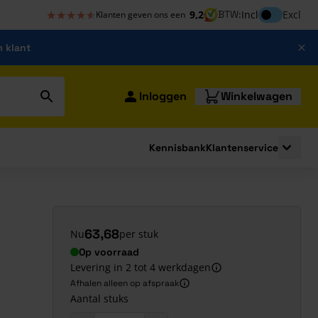
★★★★★
★★★★★
Inclusief bt
9,2
BTW:
Incl
Excl
Klanten geven ons een
m klant
Inloggen
Winkelwagen
Kennisbank
Klantenservice
strating
submenu for Bouwshop
Toggle 
63,68
Nu
per stuk
Op voorraad
Levering in 2 tot 4 werkdagen
Afhalen alleen op afspraak
Aantal stuks