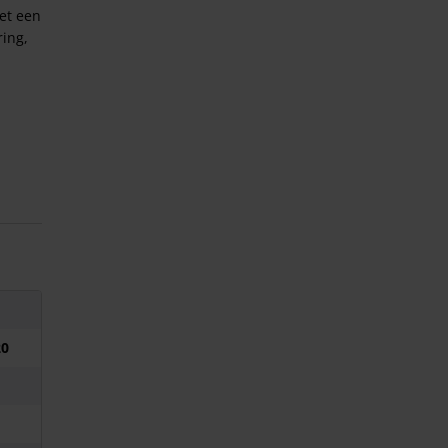
met een
ring,
20