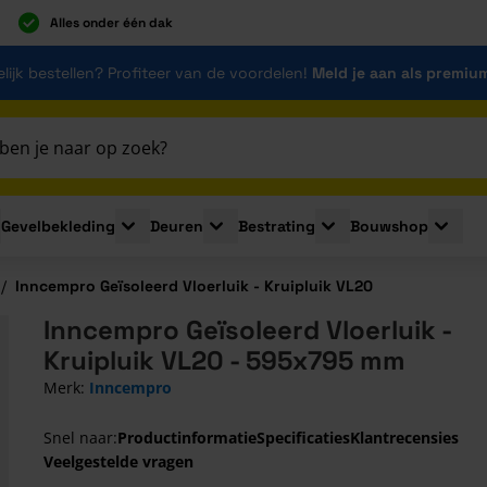
Alles onder één dak
lijk bestellen? Profiteer van de voordelen!
Meld je aan als premiu
Gevelbekleding
Deuren
Bestrating
Bouwshop
for Plaatmaterialen
le submenu for Isolatie
Toggle submenu for Gevelbekleding
Toggle submenu for Deuren
Toggle submenu for Be
Toggle 
/
Inncempro Geïsoleerd Vloerluik - Kruipluik VL20
Inncempro Geïsoleerd Vloerluik -
Kruipluik VL20 - 595x795 mm
Merk:
Inncempro
Snel naar:
Productinformatie
Specificaties
Klantrecensies
Veelgestelde vragen