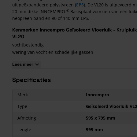
uit geëxpandeerd polystyreen (
EPS
). De VL20 is uitgevoerd 
®
20 mm dikke INNCEMPRO
Basisplaat voorzien van één luik
neopreen band en 90 of 140 mm EPS.
Kenmerken Inncempro Geïsoleerd Vloerluik - Kruipluik
VL20
vochtbestendig
wering van vocht en schadelijke gassen
voorzien van verzonken luikring
Lees meer
leverbaar in alle standaard
isolatiewaarden
hoge buigsterkte
Specificaties
eenvoudig te hanteren
ondergrond voor diverse vloerafwerkingen
Merk
Inncempro
maatvast en geluidwerend
maatwerk leverbaar
Type
Geïsoleerd Vloerluik VL
korte levertijden
Afmeting
595 x 795 mm
voldoet aan bouwbesluit 2012
Volgens BRL 3300
Lengte
595 mm