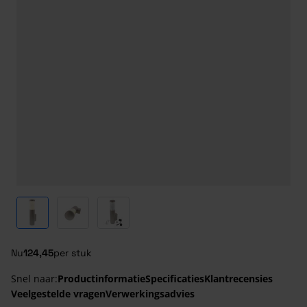
View larger image
View larger image
View larger image
Nu
124,45
per stuk
Snel naar:
Productinformatie
Specificaties
Klantrecensies
Veelgestelde vragen
Verwerkingsadvies