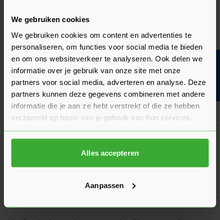
In-lite CBL-EXT CORD
Verkrijgbaar in 3 lengtes
We gebruiken cookies
We gebruiken cookies om content en advertenties te
Ga naa
10,45
Vanaf
per stuk
personaliseren, om functies voor social media te bieden
en om ons websiteverkeer te analyseren. Ook delen we
Bouwvakinfo
Korting? Vraag offerte aan!
informatie over je gebruik van onze site met onze
In-lite LIV
partners voor social media, adverteren en analyse. Deze
Verkrijgbaar in 4 kleuren
partners kunnen deze gegevens combineren met andere
informatie die je aan ze hebt verstrekt of die ze hebben
Ga naa
141,55
Vanaf
per stuk
verzameld op basis van je gebruik van hun services.
Korting? Vraag offerte aan!
In-lite LIV LOW
Alles accepteren
Verkrijgbaar in 4 kleuren
Ga naa
132,05
Vanaf
per stuk
Aanpassen
Klantrecensies