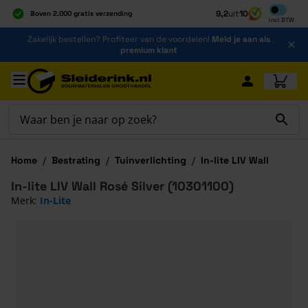
Inclusief b
9,2
uit
10
Boven 2.000 gratis verzending
Incl
BTW
Al 40 jaar dé specialist
Ga naar de inhoud
Zakelijk bestellen? Profiteer van de voordelen!
Meld je aan als
Alles onder één dak
premium klant
Ga naar hoofdinhoud
Home
/
Bestrating
/
Tuinverlichting
/
In-lite LIV Wall
In-lite LIV Wall Rosé Silver (10301100)
Merk:
In-Lite