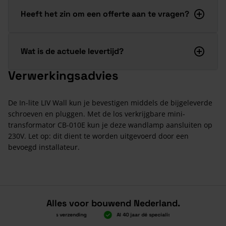
Heeft het zin om een offerte aan te vragen?
Wat is de actuele levertijd?
Verwerkingsadvies
De In-lite LIV Wall kun je bevestigen middels de bijgeleverde
schroeven en pluggen. Met de los verkrijgbare mini-
transformator CB-010E kun je deze wandlamp aansluiten op
230V. Let op: dit dient te worden uitgevoerd door een
bevoegd installateur.
Alles voor bouwend Nederland.
Boven 2.000 gratis verzending
Al 40 jaar dé specialist
Alles onde