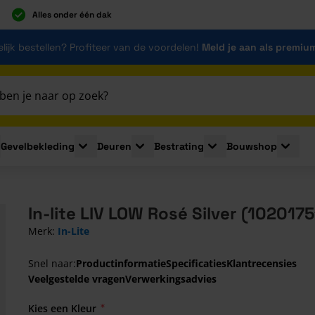
Alles onder één dak
lijk bestellen? Profiteer van de voordelen!
Meld je aan als premiu
Gevelbekleding
Deuren
Bestrating
Bouwshop
for Plaatmaterialen
le submenu for Isolatie
Toggle submenu for Gevelbekleding
Toggle submenu for Deuren
Toggle submenu for Be
Toggle 
In-lite LIV LOW Rosé Silver (1020175
Merk:
In-Lite
Snel naar:
Productinformatie
Specificaties
Klantrecensies
Veelgestelde vragen
Verwerkingsadvies
Kies een Kleur