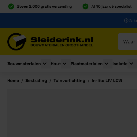
Boven 2.000 gratis verzending
Al 40 jaar dé specialist
Ga naar de inhoud
Zake
Ga naar hoofdinhoud
Bouwmaterialen
Hout
Plaatmaterialen
Isolatie
Toggle submenu for Bouwmaterialen
Toggle submenu for Hout
Toggle submenu 
Togg
Home
/
Bestrating
/
Tuinverlichting
/
In-lite LIV LOW