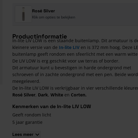
Rosé Silver
Klik om opties te bekijken
Productinformatie
In-lite LIV LOW is een staande buitenlamp. Dit armatuur is d
kleinere versie van de
In-lite LIV
en is 372 mm hoog. Deze L
buitenlamp geeft rondom een sfeerlicht met een warm witte 
De LIV LOW is erg geschikt voor uw terras of border.
Dit armatuur kunt u bevestigen in harde ondergrond met
schroeven of in zachte ondergrond met een pen. Beide wor
meegeleverd.
De In-lite LIV LOW is verkrijgbaar in vier verschillende kleure
Rosé
Silver
,
Dark
,
White
en
Corten.
Kenmerken van de In-lite LIV LOW
Geeft rondom licht
5 jaar garantie
Duurzaam en energiezuinig
Lees meer
Geschikt voor terras of border