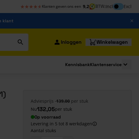
★★★★★
★★★★★
Inclusief bt
9,2
BTW:
Incl
Excl
Klanten geven ons een
m klant
Inloggen
Winkelwagen
Kennisbank
Klantenservice
strating
submenu for Bouwshop
Toggle 
1)
Adviesprijs
139,00
per stuk
132,05
Nu
per stuk
Op voorraad
Levering in 5 tot 8 werkdagen
Aantal stuks