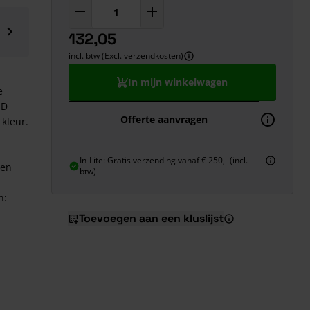
132,05
incl. btw (Excl. verzendkosten)
In mijn winkelwagen
e
ED
Offerte aanvragen
kleur.
In-Lite: Gratis verzending vanaf € 250,- (incl.
den
btw)
n:
Toevoegen aan een kluslijst