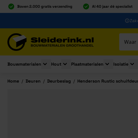
Boven 2.000 gratis verzending
Al 40 jaar dé specialist
Ga naar de inhoud
Zake
Ga naar hoofdinhoud
Bouwmaterialen
Hout
Plaatmaterialen
Isolatie
Toggle submenu for Bouwmaterialen
Toggle submenu for Hout
Toggle submenu 
Togg
Home
/
Deuren
/
Deurbeslag
/
Henderson Rustic schuifde