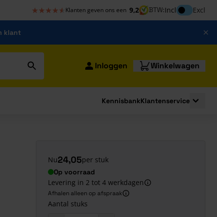
★★★★★
★★★★★
Inclusief bt
9,2
BTW:
Incl
Excl
Klanten geven ons een
m klant
Inloggen
Winkelwagen
Kennisbank
Klantenservice
strating
submenu for Bouwshop
Toggle 
24,05
Nu
per stuk
Op voorraad
Levering in 2 tot 4 werkdagen
Afhalen alleen op afspraak
Aantal stuks