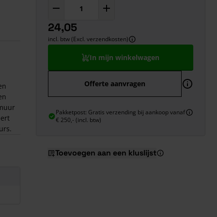
24,05
incl. btw (Excl. verzendkosten)
In mijn winkelwagen
Offerte aanvragen
en
en
 muur
Pakketpost: Gratis verzending bij aankoop vanaf
ert
€ 250,- (incl. btw)
urs.
Toevoegen aan een kluslijst