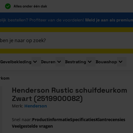
Alles onder één dak
lijk bestellen? Profiteer van de voordelen!
Meld je aan als premiu
Gevelbekleding
Deuren
Bestrating
Bouwshop
for Plaatmaterialen
le submenu for Isolatie
Toggle submenu for Gevelbekleding
Toggle submenu for Deuren
Toggle submenu for Be
Toggle 
urkom
Henderson Rustic schuifdeurkom
Zwart (2519900082)
Merk:
Henderson
Snel naar:
Productinformatie
Specificaties
Klantrecensies
Veelgestelde vragen