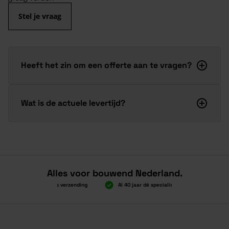
Stel je vraag
Heeft het zin om een offerte aan te vragen?
Wat is de actuele levertijd?
Alles voor bouwend Nederland.
Boven 2.000 gratis verzending
Al 40 jaar dé specialist
Alles onde
Boven 2.000 gratis verzending
Al 40 jaar dé specialist
Alles onde