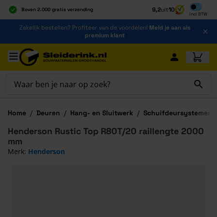
Inclusief b
9,2
uit
10
Boven 2.000 gratis verzending
Incl
BTW
Al 40 jaar dé specialist
Ga naar de inhoud
Zakelijk bestellen? Profiteer van de voordelen!
Meld je aan als
Alles onder één dak
premium klant
Ga naar hoofdinhoud
Home
/
Deuren
/
Hang- en Sluitwerk
/
Schuifdeursystemen
Henderson Rustic Top R80T/20 raillengte 2000
mm
Merk:
Henderson