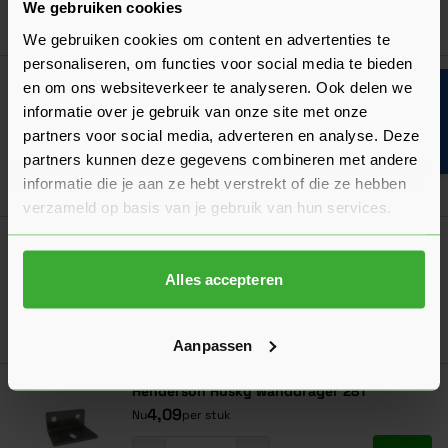
We gebruiken cookies
Ga naa
24,05
Nu
per stuk
We gebruiken cookies om content en advertenties te
personaliseren, om functies voor social media te bieden
Henderson Husky Deurpakket H100
en om ons websiteverkeer te analyseren. Ook delen we
Bouwvakinfo
(3 Beoordelingen)
informatie over je gebruik van onze site met onze
54,60
Nu
per stuk
partners voor social media, adverteren en analyse. Deze
partners kunnen deze gegevens combineren met andere
In mij
informatie die je aan ze hebt verstrekt of die ze hebben
verzameld op basis van je gebruik van hun services.
Henderson Husky Bovenrail 280
(1 Beoordeling)
Alles accepteren
Verkrijgbaar in 4 lengtes
Ga naa
34,88
Vanaf
per stuk
Aanpassen
Henderson Husky wanddrager 281
4,09
Nu
per stuk