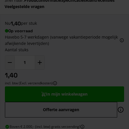
Snel naar:
Productinformatie
Specificaties
Klantrecensies
Veelgestelde vragen
1,40
Nu
per stuk
Op voorraad
Havebo 5-7 werkdagen (vanwege vakantieperiode mogelijk
afwijkende levertijden)
Aantal stuks
1,40
incl. btw (Excl. verzendkosten)
In mijn winkelwagen
Offerte aanvragen
Boven € 2.000,- (incl. btw) gratis verzending!