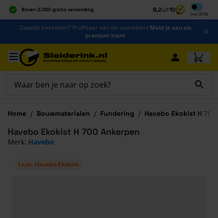
Inclusief b
9,2
uit
10
Boven 2.000 gratis verzending
Incl
BTW
Al 40 jaar dé specialist
Ga naar de inhoud
Zakelijk bestellen? Profiteer van de voordelen!
Meld je aan als
Alles onder één dak
premium klant
Ga naar hoofdinhoud
Home
/
Bouwmaterialen
/
Fundering
/
Havebo Ekokist H 700
Havebo Ekokist H 700 Ankerpen
Merk:
Havebo
I.c.m. Havebo Ekokist