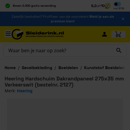
Inclusief b
9,2
uit
10
Boven 2.000 gratis verzending
Incl
BTW
Al 40 jaar dé specialist
Ga naar de inhoud
Zakelijk bestellen? Profiteer van de voordelen!
Meld je aan als
Alles onder één dak
premium klant
Ga naar hoofdinhoud
Home
/
Gevelbekleding
/
Boeidelen
/
Kunststof Boeidelen
/
Heering Hardschuim Dakrandpaneel 275x35 mm
Verkeerswit (bestelnr. 2127)
Merk:
Heering