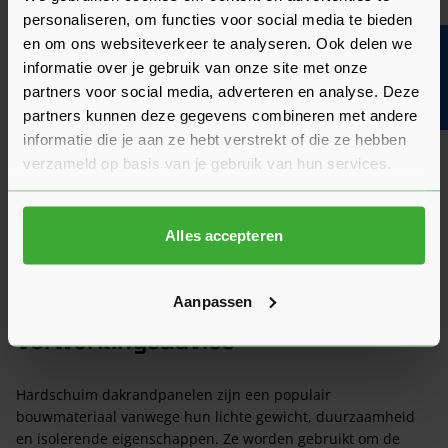
product. We hebben de belangrijkste onderwerpen alvast
personaliseren, om functies voor social media te bieden
voor je op een rij gezet zodat je snel verder kunt.
en om ons websiteverkeer te analyseren. Ook delen we
Bouwvakinfo
Kun je het antwoord op jouw vraag niet vinden? Neem dan
gerust contact op met een van onze experts we helpen je
informatie over je gebruik van onze site met onze
graag verder!
partners voor social media, adverteren en analyse. Deze
partners kunnen deze gegevens combineren met andere
Stel je vraag
informatie die je aan ze hebt verstrekt of die ze hebben
verzameld op basis van je gebruik van hun services.
Heeft het zin om een offerte aan te vragen?
Alles accepteren
Wat is de actuele levertijd?
Aanpassen
Verwerkingsadvies
Hardschuim dakrandpanelen zijn een populair
bouwmateriaal vanwege hun lichte gewicht, duurzaamheid
en isolerende eigenschappen. Ze worden gebruikt om de