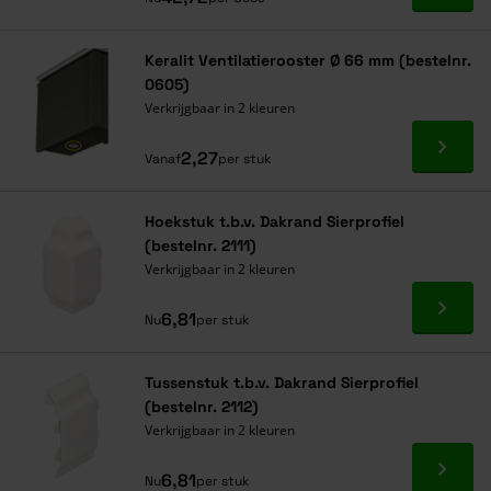
Keralit Ventilatierooster Ø 66 mm (bestelnr.
0605)
Verkrijgbaar in 2 kleuren
Ga naa
2,27
Vanaf
per stuk
Hoekstuk t.b.v. Dakrand Sierprofiel
(bestelnr. 2111)
Verkrijgbaar in 2 kleuren
Ga naa
6,81
Nu
per stuk
Tussenstuk t.b.v. Dakrand Sierprofiel
(bestelnr. 2112)
Verkrijgbaar in 2 kleuren
Ga naa
6,81
Nu
per stuk