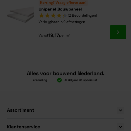
Korting? Vraag offerte aan!
Unipanel Bouwpaneel
(2 Beoordelingen)
Verkrijgbaar in 9 afmetingen
Ga naa
19,17
Vanaf
per m¹
Alles voor bouwend Nederland.
Boven 2.000 gratis verzending
Al 40 jaar dé specialist
Alles onder 
Boven 2.000 gratis verzending
Al 40 jaar dé specialist
Alles onder 
Assortiment
Klantenservice