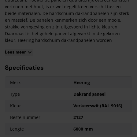
vertonen met hout, is er wel degelijk een verschil tussen
beide materialen. De hardschuim dakrandpanelen zijn sterk
en massief. De panelen kenmerken zich door een mooie,
strakke vormgeving en zijn uitgevoerd in lichte kleuren.
Daarnaast is het gehele paneel afgewerkt in de gekozen
kleur. Heering hardschuim dakrandpanelen worden
gemonteerd met schroeven of nagels.
Lees meer
Wat zijn de voordelen van Heering Hardschuim
Dakrandpaneel 275x35 mm?
Specificaties
Kleurvast en weerbestendig;
De panelen hoeven niet geschilderd te worden;
Merk
Heering
Onderhoudsarm en duurzaam materiaal;
Type
Dakrandpaneel
Montage is eenvoudig;
Lange levensduur.
Kleur
Verkeerswit (RAL 9016)
Bestelnummer
2127
Lengte
6000 mm