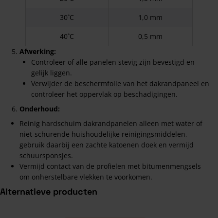
30˚C
1,0 mm
40˚C
0,5 mm
Afwerking:
Controleer of alle panelen stevig zijn bevestigd en
gelijk liggen.
Verwijder de beschermfolie van het dakrandpaneel en
controleer het oppervlak op beschadigingen.
Onderhoud:
Reinig hardschuim dakrandpanelen alleen met water of
niet-schurende huishoudelijke reinigingsmiddelen,
gebruik daarbij een zachte katoenen doek en vermijd
schuursponsjes.
Vermijd contact van de profielen met bitumenmengsels
om onherstelbare vlekken te voorkomen.
Alternatieve producten
Navigeren door de elementen van de carrousel is mogelijk met de ta
Druk om carrousel over te slaan