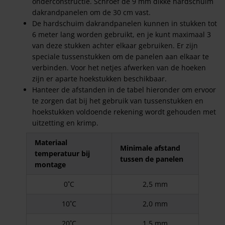
onderconstructie. Schroef de 9 mm dikke hardschuim
dakrandpanelen om de 30 cm vast.
De hardschuim dakrandpanelen kunnen in stukken tot
6 meter lang worden gebruikt, en je kunt maximaal 3
van deze stukken achter elkaar gebruiken. Er zijn
speciale tussenstukken om de panelen aan elkaar te
verbinden. Voor het netjes afwerken van de hoeken
zijn er aparte hoekstukken beschikbaar.
Hanteer de afstanden in de tabel hieronder om ervoor
te zorgen dat bij het gebruik van tussenstukken en
hoekstukken voldoende rekening wordt gehouden met
uitzetting en krimp.
Materiaal
Minimale afstand
temperatuur bij
tussen de panelen
montage
0˚C
2,5 mm
10˚C
2,0 mm
20˚C
1,5 mm