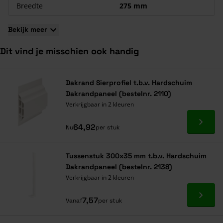
Breedte
275 mm
Bekijk meer
Dit vind je misschien ook handig
Navigeren door de elementen van de carrousel is mogelijk met de ta
Druk om carrousel over te slaan
Druk op om naar carrouselnavigatie te gaan
Dakrand Sierprofiel t.b.v. Hardschuim
Dakrandpaneel (bestelnr. 2110)
Verkrijgbaar in 2 kleuren
Ga naa
64,92
Nu
per stuk
Tussenstuk 300x35 mm t.b.v. Hardschuim
Dakrandpaneel (bestelnr. 2138)
Verkrijgbaar in 2 kleuren
Ga naa
7,57
Vanaf
per stuk