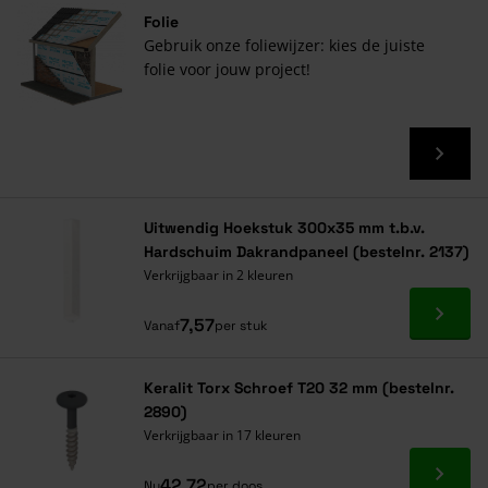
Folie
Gebruik onze foliewijzer: kies de juiste
folie voor jouw project!
Uitwendig Hoekstuk 300x35 mm t.b.v.
Hardschuim Dakrandpaneel (bestelnr. 2137)
Verkrijgbaar in 2 kleuren
Ga naa
7,57
Vanaf
per stuk
Keralit Torx Schroef T20 32 mm (bestelnr.
2890)
Verkrijgbaar in 17 kleuren
Ga naa
42,72
Nu
per doos