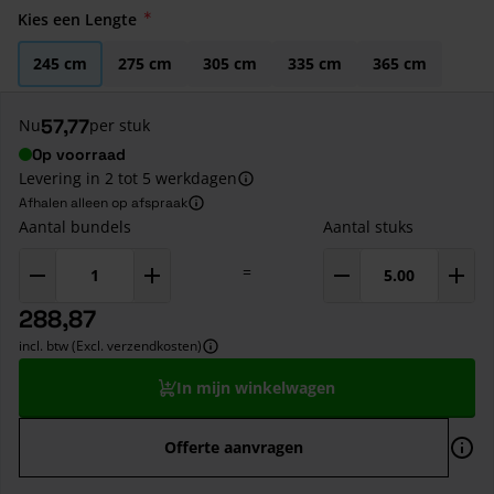
Kies een Lengte
245 cm
275 cm
305 cm
335 cm
365 cm
57,77
Nu
per stuk
Op voorraad
Levering in 2 tot 5 werkdagen
Afhalen alleen op afspraak
Aantal bundels
Aantal stuks
=
288,87
incl. btw (Excl. verzendkosten)
In mijn winkelwagen
Offerte aanvragen