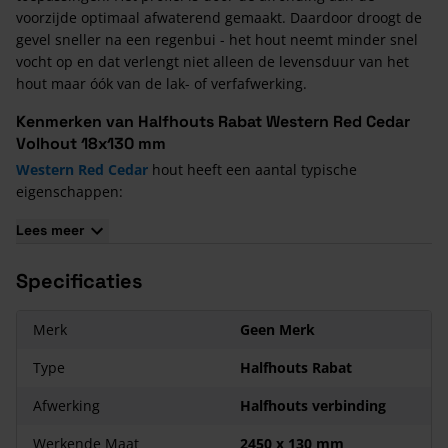
voorzijde optimaal afwaterend gemaakt. Daardoor droogt de
gevel sneller na een regenbui - het hout neemt minder snel
vocht op en dat verlengt niet alleen de levensduur van het
hout maar óók van de lak- of verfafwerking.
Kenmerken van Halfhouts Rabat Western Red Cedar
Volhout 18x130 mm
Western Red Cedar
hout heeft een aantal typische
eigenschappen:
Kleur: Red Cedar heeft een grote en fraaie kleurvariatie: van
Lees meer
lichtgeel tot roodbruin.
Duurzaamheid: het hout is van nature erg duurzaam
Specificaties
(duurzaamheidsklasse 2).
Impregneerbaarheid: het is moeilijk te impregneren, maar
Merk
Geen Merk
vanwege zijn duurzaamheid is dit ook niet nodig.
Gewicht: Red Cedar is erg licht (volumieke massa: 370 kg/m3).
Type
Halfhouts Rabat
Bewerken: met de hand en machinaal is Red Cedar goed te
Afwerking
Halfhouts verbinding
bewerken. Het gereedschap dient wel scherp te zijn.
Spijkers en schroeven: deze zijn eenvoudig aan te brengen,
Werkende Maat
2450 x 130 mm