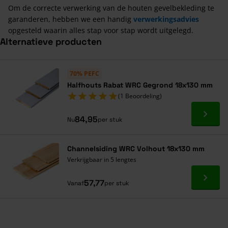
Om de correcte verwerking van de houten gevelbekleding te
garanderen, hebben we een handig
verwerkingsadvies
opgesteld waarin alles stap voor stap wordt uitgelegd.
Alternatieve producten
Navigeren door de elementen van de carrousel is mogelijk met de ta
Druk om carrousel over te slaan
Druk op om naar carrouselnavigatie te gaan
70% PEFC
Halfhouts Rabat WRC Gegrond 18x130 mm
(1 Beoordeling)
Ga naa
84,95
Nu
per stuk
Channelsiding WRC Volhout 18x130 mm
Verkrijgbaar in 5 lengtes
Ga naa
57,77
Vanaf
per stuk