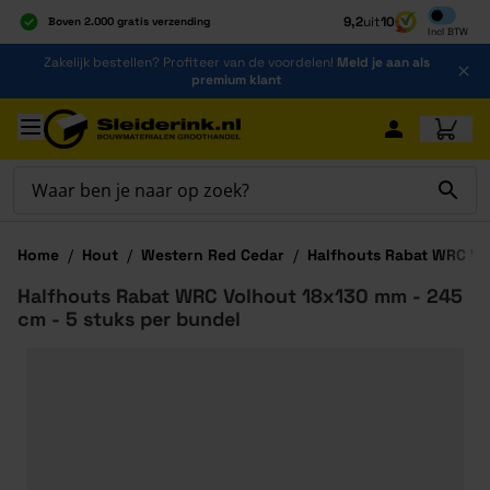
Inclusief b
9,2
uit
10
Boven 2.000 gratis verzending
Incl
BTW
Al 40 jaar dé specialist
Ga naar de inhoud
Zakelijk bestellen? Profiteer van de voordelen!
Meld je aan als
Alles onder één dak
premium klant
Ga naar hoofdinhoud
Home
/
Hout
/
Western Red Cedar
/
Halfhouts Rabat WRC V
Halfhouts Rabat WRC Volhout 18x130 mm - 245
cm - 5 stuks per bundel