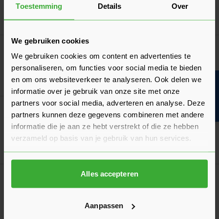
Toestemming
Details
Over
Ga naa
1,84
Nu
per m¹
We gebruiken cookies
Vuren Ventilatielat Geïmpregneerd 28x45
We gebruiken cookies om content en advertenties te
Verkrijgbaar in 1 lengte
personaliseren, om functies voor social media te bieden
en om ons websiteverkeer te analyseren. Ook delen we
Ga naa
2,47
Bouwvakinfo
Nu
per m¹
informatie over je gebruik van onze site met onze
partners voor social media, adverteren en analyse. Deze
Bahco Barracuda handzaag 55 cm
partners kunnen deze gegevens combineren met andere
19,36
Nu
per stuk
informatie die je aan ze hebt verstrekt of die ze hebben
verzameld op basis van je gebruik van hun services.
In mij
Alles accepteren
Dé oplossing bij slecht weer!
Afdekzeil
Verkrijgbaar in 7 afmetingen
Aanpassen