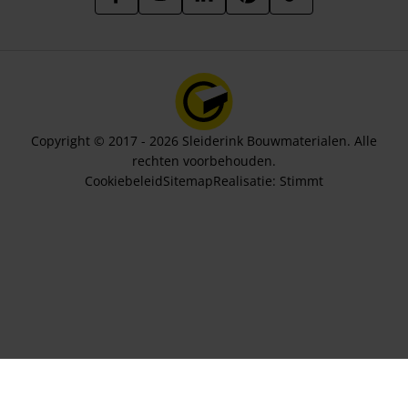
Copyright © 2017 - 2026 Sleiderink Bouwmaterialen. Alle
rechten voorbehouden.
Cookiebeleid
Sitemap
Realisatie:
Stimmt
Aantal bundels
288,87