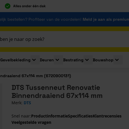
Alles onder één dak
lijk bestellen? Profiteer van de voordelen!
Meld je aan als premiu
Gevelbekleding
Deuren
Bestrating
Bouwshop
for Plaatmaterialen
le submenu for Isolatie
Toggle submenu for Gevelbekleding
Toggle submenu for Deuren
Toggle submenu for Be
Toggle 
endraaiend 67x114 mm (6720900131)
DTS Tussenneut Renovatie
Binnendraaiend 67x114 mm
Merk:
DTS
Snel naar:
Productinformatie
Specificaties
Klantrecensies
Veelgestelde vragen