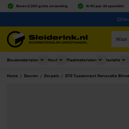
Boven 2.000 gratis verzending
Al 40 jaar dé specialist
Ga naar de inhoud
Zake
Ga naar hoofdinhoud
Bouwmaterialen
Hout
Plaatmaterialen
Isolatie
Toggle submenu for Bouwmaterialen
Toggle submenu for Hout
Toggle submenu 
Togg
Home
/
Deuren
/
Dorpels
/
DTS Tussenneut Renovatie Binn