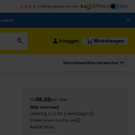
★★★★★
★★★★★
Inclusief bt
9,2
BTW:
Incl
Excl
Klanten geven ons een
m klant
Inloggen
Winkelwagen
Kennisbank
Klantenservice
strating
submenu for Bouwshop
Toggle 
56,68
Nu
per stuk
Op voorraad
Levering in 2 tot 3 werkdagen
Afhalen alleen op afspraak
Aantal stuks