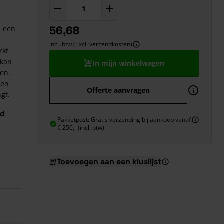
56,68
s een
incl. btw (Excl. verzendkosten)
rkt
 kan
In mijn winkelwagen
ten.
 en
Offerte aanvragen
gt.
nd
Pakketpost: Gratis verzending bij aankoop vanaf
€ 250,- (incl. btw)
Toevoegen aan een kluslijst