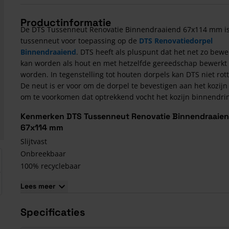
Productinformatie
De DTS Tussenneut Renovatie Binnendraaiend 67x114 mm i
tussenneut voor toepassing op de
DTS Renovatiedorpel
Binnendraaiend
. DTS heeft als pluspunt dat het net zo bewe
kan worden als hout en met hetzelfde gereedschap bewerkt
worden. In tegenstelling tot houten dorpels kan DTS niet rot
De neut is er voor om de dorpel te bevestigen aan het kozijn
om te voorkomen dat optrekkend vocht het kozijn binnendrin
Kenmerken DTS Tussenneut Renovatie Binnendraaie
67x114 mm
Slijtvast
arger image
Onbreekbaar
100% recyclebaar
Gemaakt uit 90% gerecycled materiaal
Lees meer
Hoge isolatiewaarde
30 en 60min brandwerend
Specificaties
Door-en-door gekleurd
Niet overschilderbaar