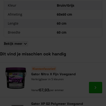
wordt in verband met breuk -en snijverlies.
Kleur
Bruin/Grijs
Kenmerken van de Cerasun 60x60x4 tegels
Afmeting
60x60 cm
4 cm dik;
Unieke combinatie van beton en keramiek;
Lengte
60 cm
Voorzien van afstandhouders;
Breedte
60 cm
Onderhoudsvriendelijk, UV-bestendig en krasvrij;
Leverbaar in vele kleuren.
Bekijk meer
Dit vind je misschien ook handig
Navigeren door de elementen van de carrousel is mogelijk met de ta
Druk om carrousel over te slaan
Druk op om naar carrouselnavigatie te gaan
Klantenfavoriet!
Gator Nitro X Fijn Voegzand
Verkrijgbaar in 5 kleuren
Ga naa
67,93
Vanaf
per emmer
Gator XP G2 Polymeer Voegzand