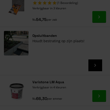
(1 Beoordeling)
Verkrijgbaar in 3 kleuren
Ga naa
54,75
Nu
per zak
Opsluitbanden
Houdt bestrating op zijn plaats!
Varistone LM Aqua
Verkrijgbaar in 4 kleuren
Ga naa
66,30
Nu
per emmer