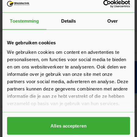
(1 Beoordeling)
Verkrijgbaar in 5 kleuren
Toestemming
Details
Over
Ga naa
4,69
Vanaf
per stuk
Goed voorbereid aan de slag
We gebruiken cookies
We gebruiken cookies om content en advertenties te
personaliseren, om functies voor social media te bieden
Algemeen
en om ons websiteverkeer te analyseren. Ook delen we
Hoeveel bestrating per m² heb je nodig?
Bouwvakinfo
informatie over je gebruik van onze site met onze
Wij leggen je eenvoudig uit hoe je zelf berekent hoeveel
partners voor social media, adverteren en analyse. Deze
tegels of klinkers je nodig hebt per m2!
partners kunnen deze gegevens combineren met andere
Laatst gewijzigd: Maart 2026
informatie die je aan ze hebt verstrekt of die ze hebben
Lees 
Leestijd: 1 minuut
verzameld op basis van je gebruik van hun services.
Verwerkingsadvies
Keramische Tegels Leggen
Alles accepteren
De juiste verwerking van keramische tegels is heel belangrijk.