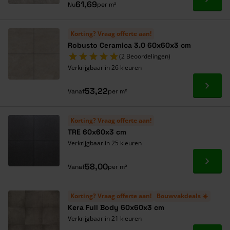
Ga naa
61,69
Nu
per m²
Korting? Vraag offerte aan!
Robusto Ceramica 3.0 60x60x3 cm
(2 Beoordelingen)
Verkrijgbaar in 26 kleuren
Ga naa
53,22
Vanaf
per m²
Korting? Vraag offerte aan!
TRE 60x60x3 cm
Verkrijgbaar in 25 kleuren
Ga naa
58,00
Vanaf
per m²
Korting? Vraag offerte aan!
Bouwvakdeals ☀️
Kera Full Body 60x60x3 cm
Verkrijgbaar in 21 kleuren