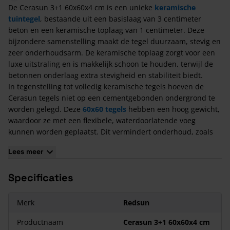
De Cerasun 3+1 60x60x4 cm is een unieke
keramische
tuintegel
, bestaande uit een basislaag van 3 centimeter
beton en een keramische toplaag van 1 centimeter. Deze
bijzondere samenstelling maakt de tegel duurzaam, stevig en
zeer onderhoudsarm. De keramische toplaag zorgt voor een
luxe uitstraling en is makkelijk schoon te houden, terwijl de
betonnen onderlaag extra stevigheid en stabiliteit biedt.
In tegenstelling tot volledig keramische tegels hoeven de
Cerasun tegels niet op een cementgebonden ondergrond te
worden gelegd. Deze
60x60 tegels
hebben een hoog gewicht,
waardoor ze met een flexibele, waterdoorlatende voeg
kunnen worden geplaatst. Dit vermindert onderhoud, zoals
het reinigen van voegen en het verwijderen van onkruid.
Lees meer
Bovendien worden Cerasun tegels geleverd met 2 mm
afstandhouders om schade tijdens het transport te
Specificaties
voorkomen. De tegels zijn verkrijgbaar in verschillende
afmetingen, zoals 30x60 cm, 40x80 cm, 60x60 cm en 80x80
cm.
Merk
Redsun
Zorg er bij het bestellen van deze
keramische tegels met
betonnen onderlaag
Productnaam
voor dat er 6 - 12% extra bijbesteld
Cerasun 3+1 60x60x4 cm