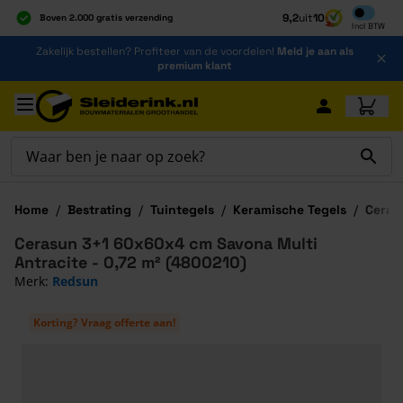
Inclusief b
9,2
uit
10
Boven 2.000 gratis verzending
Incl
BTW
Al 40 jaar dé specialist
Ga naar de inhoud
Zakelijk bestellen? Profiteer van de voordelen!
Meld je aan als
Alles onder één dak
premium klant
Ga naar hoofdinhoud
Home
/
Bestrating
/
Tuintegels
/
Keramische Tegels
/
Ceras
Cerasun 3+1 60x60x4 cm Savona Multi
Antracite - 0,72 m² (4800210)
Merk:
Redsun
Korting? Vraag offerte aan!