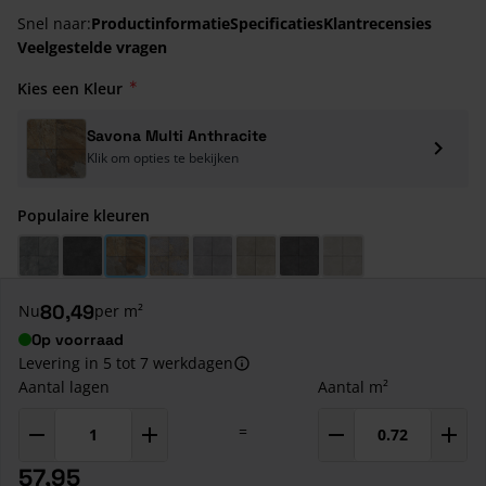
Snel naar:
Productinformatie
Specificaties
Klantrecensies
Veelgestelde vragen
Kies een Kleur
Savona Multi Anthracite
Klik om opties te bekijken
Populaire kleuren
Bergamo Azzurro
Pisa Antracite
Savona Multi Anthracite
Catania Decor Multi
Bari Grigio
Bari Sand
Cilento Antracite
Recco Grigio
80,49
Nu
per m²
Op voorraad
Levering in 5 tot 7 werkdagen
Aantal lagen
Aantal m²
=
57,95