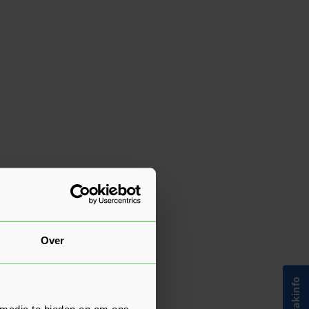
Over
 media te bieden en om ons