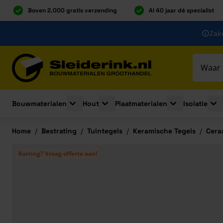
Boven 2.000 gratis verzending
Al 40 jaar dé specialist
Ga naar de inhoud
Zake
Ga naar hoofdinhoud
Bouwmaterialen
Hout
Plaatmaterialen
Isolatie
Toggle submenu for Bouwmaterialen
Toggle submenu for Hout
Toggle submenu 
Togg
Home
/
Bestrating
/
Tuintegels
/
Keramische Tegels
/
Cera
Korting? Vraag offerte aan!