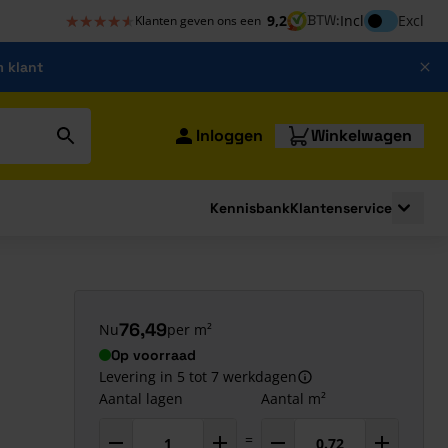
★★★★★
★★★★★
Inclusief bt
9,2
BTW:
Incl
Excl
Klanten geven ons een
m klant
Inloggen
Winkelwagen
Kennisbank
Klantenservice
strating
submenu for Bouwshop
Toggle 
76,49
Nu
per m²
Op voorraad
Levering in 5 tot 7 werkdagen
Aantal lagen
Aantal m²
=