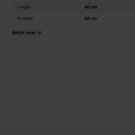
Voorzien van afstandhouders;
Lengte
60 cm
Onderhoudsvriendelijk, UV-bestendig en krasvrij;
Breedte
60 cm
Leverbaar in vele kleuren.
Bekijk meer