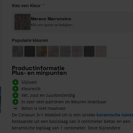
Kies een Kleur
Merano Marroncino
Klik om opties te bekijken
Populaire kleuren
Bergamo Azzurro
Pisa Antracite
Savona Multi Anthracite
Catania Decor Multi
Bari Grigio
Bari Sand
Cilento Antracite
Recco Grigio
Productinformatie
Plus- en minpunten
Slijtvast
Kleurecht
arger image
Vet, zout en zuurbestendig
In zeer veel patronen en kleuren leverbaar
Beton is niet maatvast
De Cerasun 3+1 60x60x4 cm is een unieke
keramische tuint
bestaande uit een basislaag van 3 centimeter beton en een
keramische toplaag van 1 centimeter. Deze bijzondere