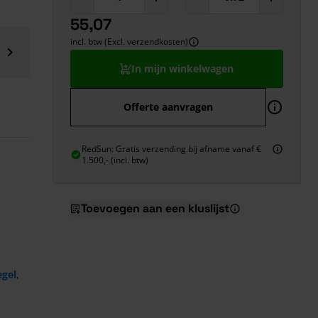
55,07
incl. btw (Excl. verzendkosten)
In mijn winkelwagen
Offerte aanvragen
RedSun: Gratis verzending bij afname vanaf €
1.500,- (incl. btw)
Toevoegen aan een kluslijst
egel
,