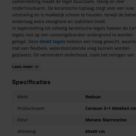
samenstelling maakt de tegel duurzaam, stevig en zeer
onderhoudsarm. De keramische toplaag zorgt voor een luxe
uitstraling en is makkelijk schoon te houden, terwijl de bet
onderlaag extra stevigheid en stabiliteit biedt.
In tegenstelling tot volledig keramische tegels hoeven de Ce
tegels niet op een cementgebonden ondergrond te worden
gelegd. Deze
60x60 tegels
hebben een hoog gewicht, waardo
met een flexibele, waterdoorlatende voeg kunnen worden
geplaatst. Dit vermindert onderhoud, zoals het reinigen van
voegen en het verwijderen van onkruid. Bovendien worden
Lees meer
Cerasun tegels geleverd met 2 mm afstandhouders om scha
tijdens het transport te voorkomen. De tegels zijn verkrijgbaa
Specificaties
verschillende afmetingen, zoals 30x60 cm, 40x80 cm, 60x60 
80x80 cm.
Zorg er bij het bestellen van deze
keramische tegels met
Merk
Redsun
betonnen onderlaag
voor dat er 6 - 12% extra bijbesteld wor
verband met breuk -en snijverlies.
Productnaam
Cerasun 3+1 60x60x4 c
Kenmerken van de Cerasun 60x60x4 tegels
Kleur
Merano Marroncino
4 cm dik;
Afmeting
60x60 cm
Unieke combinatie van beton en keramiek;