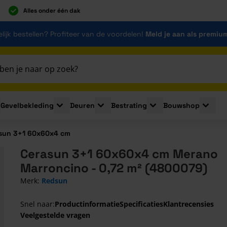
Alles onder één dak
lijk bestellen? Profiteer van de voordelen!
Meld je aan als premiu
Gevelbekleding
Deuren
Bestrating
Bouwshop
for Plaatmaterialen
le submenu for Isolatie
Toggle submenu for Gevelbekleding
Toggle submenu for Deuren
Toggle submenu for Be
Toggle 
sun 3+1 60x60x4 cm
Cerasun 3+1 60x60x4 cm Merano
Marroncino - 0,72 m² (4800079)
Merk:
Redsun
Snel naar:
Productinformatie
Specificaties
Klantrecensies
Veelgestelde vragen