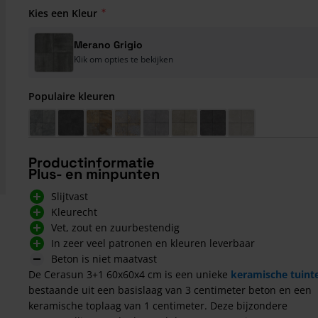
Kies een Kleur
Merano Grigio
Klik om opties te bekijken
Populaire kleuren
Bergamo Azzurro
Pisa Antracite
Savona Multi Anthracite
Catania Decor Multi
Bari Grigio
Bari Sand
Cilento Antracite
Recco Grigio
Productinformatie
Plus- en minpunten
Slijtvast
Kleurecht
Vet, zout en zuurbestendig
In zeer veel patronen en kleuren leverbaar
Beton is niet maatvast
De Cerasun 3+1 60x60x4 cm is een unieke
keramische tuint
bestaande uit een basislaag van 3 centimeter beton en een
keramische toplaag van 1 centimeter. Deze bijzondere