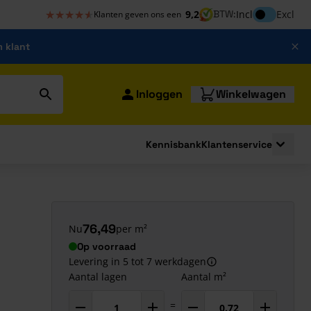
★★★★★
★★★★★
Inclusief bt
9,2
BTW:
Incl
Excl
Klanten geven ons een
m klant
Inloggen
Winkelwagen
Kennisbank
Klantenservice
strating
submenu for Bouwshop
Toggle 
76,49
Nu
per m²
Op voorraad
Levering in 5 tot 7 werkdagen
Aantal lagen
Aantal m²
=