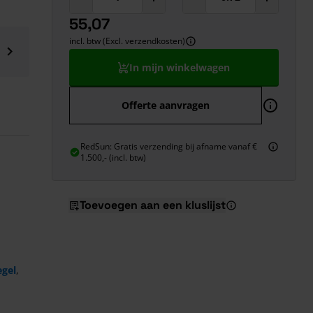
55,07
incl. btw (Excl. verzendkosten)
In mijn winkelwagen
Offerte aanvragen
RedSun: Gratis verzending bij afname vanaf €
1.500,- (incl. btw)
Toevoegen aan een kluslijst
egel
,