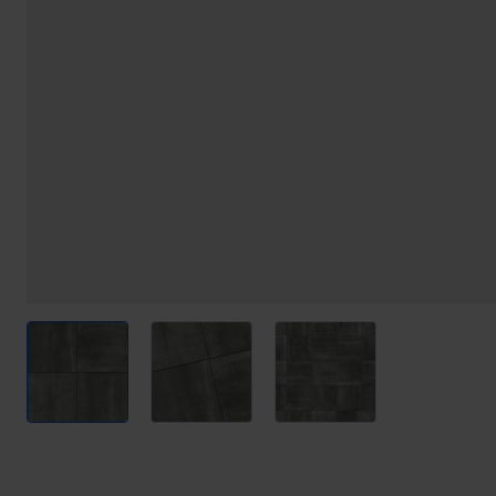
View larger image
View larger image
View larger image