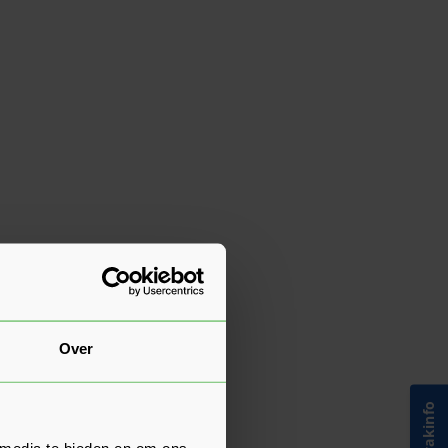
Over
 media te bieden en om ons