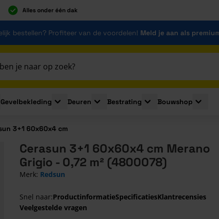
Alles onder één dak
lijk bestellen? Profiteer van de voordelen!
Meld je aan als premiu
Gevelbekleding
Deuren
Bestrating
Bouwshop
for Plaatmaterialen
le submenu for Isolatie
Toggle submenu for Gevelbekleding
Toggle submenu for Deuren
Toggle submenu for Be
Toggle 
sun 3+1 60x60x4 cm
Cerasun 3+1 60x60x4 cm Merano
Grigio - 0,72 m² (4800078)
Merk:
Redsun
Snel naar:
Productinformatie
Specificaties
Klantrecensies
Veelgestelde vragen