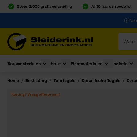
Boven 2.000 gratis verzending
Al 40 jaar dé specialist
Ga naar de inhoud
Zake
Ga naar hoofdinhoud
Bouwmaterialen
Hout
Plaatmaterialen
Isolatie
Toggle submenu for Bouwmaterialen
Toggle submenu for Hout
Toggle submenu 
Togg
Home
/
Bestrating
/
Tuintegels
/
Keramische Tegels
/
Cera
Korting? Vraag offerte aan!