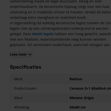
samenstelling maakt de tegel duurzaam, stevig en zeer
onderhoudsarm. De keramische toplaag zorgt voor een luxe
uitstraling en is makkelijk schoon te houden, terwijl de bet
onderlaag extra stevigheid en stabiliteit biedt.
In tegenstelling tot volledig keramische tegels hoeven de Ce
tegels niet op een cementgebonden ondergrond te worden
gelegd. Deze
60x60 tegels
hebben een hoog gewicht, waardo
met een flexibele, waterdoorlatende voeg kunnen worden
geplaatst. Dit vermindert onderhoud, zoals het reinigen van
voegen en het verwijderen van onkruid. Bovendien worden
Lees meer
Cerasun tegels geleverd met 2 mm afstandhouders om scha
tijdens het transport te voorkomen. De tegels zijn verkrijgbaa
Specificaties
verschillende afmetingen, zoals 30x60 cm, 40x80 cm, 60x60 
80x80 cm.
Zorg er bij het bestellen van deze
keramische tegels met
Merk
Redsun
betonnen onderlaag
voor dat er 6 - 12% extra bijbesteld wor
verband met breuk -en snijverlies.
Productnaam
Cerasun 3+1 60x60x4 c
Kenmerken van de Cerasun 60x60x4 tegels
Kleur
Merano Grigio
4 cm dik;
Afmeting
60x60 cm
Unieke combinatie van beton en keramiek;