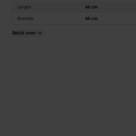
Voorzien van afstandhouders;
Lengte
60 cm
Onderhoudsvriendelijk, UV-bestendig en krasvrij;
Breedte
60 cm
Leverbaar in vele kleuren.
Bekijk meer