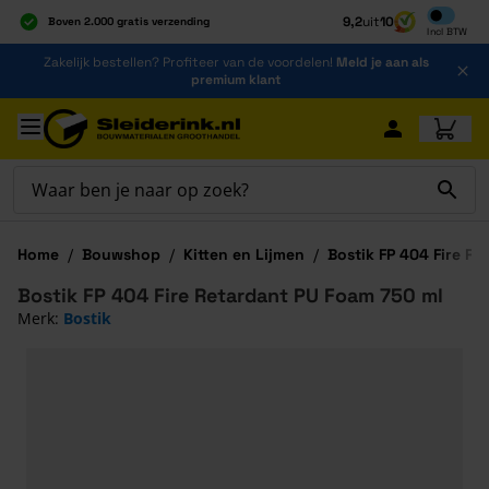
Inclusief b
9,2
uit
10
Boven 2.000 gratis verzending
Incl
BTW
Al 40 jaar dé specialist
Ga naar de inhoud
Zakelijk bestellen? Profiteer van de voordelen!
Meld je aan als
Alles onder één dak
premium klant
Ga naar hoofdinhoud
Home
/
Bouwshop
/
Kitten en Lijmen
/
Bostik FP 404 Fire R
Bostik FP 404 Fire Retardant PU Foam 750 ml
Merk:
Bostik