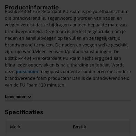
Productinformatie
Bostik FP 404 Fire Retardant PU Foam is polyurethaanschuim
die brandwerend is. Tegenwoordig worden van naden en
voegen vereist dat ze bijdragen aan een bepaalde mate van
brandwerendheid. Deze foam is perfect te gebruiken om je
naden en aansluitvoegen op te vullen en ze tegelijkertijd
brandwerend te maken. De naden en voegen welke geschikt
zijn, zijn wand/vloer- en wand/plafondaansluitingen. De
Bostik FP 404 Fire Retardant PU Foam hecht erg goed aan
bijna ieder oppervlak en is na uitharding snijdbaar. Wordt
deze
purschuim
toegepast zonder te combineren met andere
brandwerende foam producten? Dan is de brandwerendheid
van de PU Foam 120 minuten.
De PU Foam is handmatig aan te brengen met de
Lees meer
meegeleverde adapter, waardoor een kokerpistool niet nodig
is. Via deze adapter is het schuim heel eenvoudig en
Specificaties
nauwkeurig aan te brengen in bijna iedere naad en voeg.
Kenmerken van Bostik FP 404 Fire Retardant PU Foam
Merk
Bostik
Deze PU Foam is geschikt voor voegen tot 40 mm breed