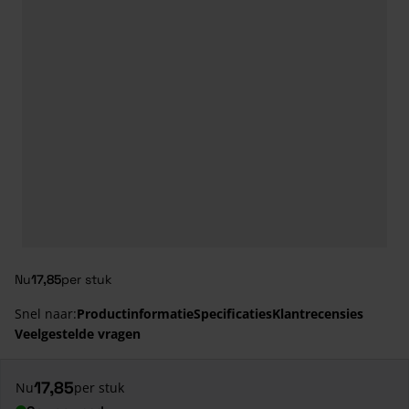
Nu
17,85
per stuk
Snel naar:
Productinformatie
Specificaties
Klantrecensies
Veelgestelde vragen
17,85
Nu
per stuk