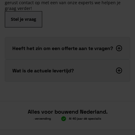
gerust contact op met een van onze experts we helpen je
graag verder!
Stel je vraag
Heeft het zin om een offerte aan te vragen?
Wat is de actuele levertijd?
Alles voor bouwend Nederland.
Boven 2.000 gratis verzending
Al 40 jaar dé specialist
Alles onde
Boven 2.000 gratis verzending
Al 40 jaar dé specialist
Alles onde