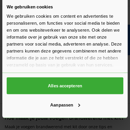
We gebruiken cookies
Mesto Handsproeier 1,5 Liter
We gebruiken cookies om content en advertenties te
28,56
Nu
per stuk
personaliseren, om functies voor social media te bieden
en om ons websiteverkeer te analyseren. Ook delen we
Bouwvakinfo
informatie over je gebruik van onze site met onze
In mij
partners voor social media, adverteren en analyse. Deze
partners kunnen deze gegevens combineren met andere
Zwaluw Rugvulling
informatie die je aan ze hebt verstrekt of die ze hebben
Verkrijgbaar in 3 diktes
verzameld op basis van je gebruik van hun services.
Ga naa
1,62
Vanaf
per stuk
Alles accepteren
Goed voorbereid aan de slag
Aanpassen
Wet- en regelgeving
Hoe maak je jouw voegen brandwerend met kit?
Maak je voegen brandwerend met kit door onze tips en