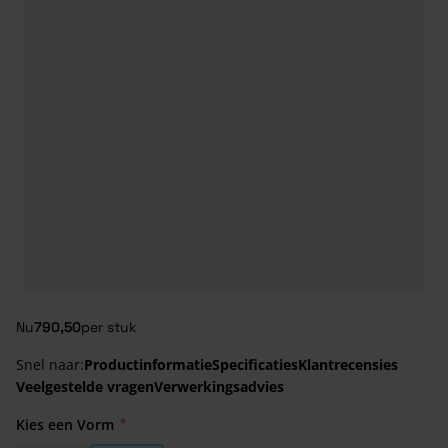
Nu
790,50
per stuk
Snel naar:
Productinformatie
Specificaties
Klantrecensies
Veelgestelde vragen
Verwerkingsadvies
Kies een Vorm