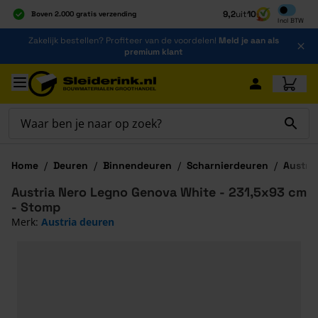
Inclusief b
9,2
uit
10
Boven 2.000 gratis verzending
Incl
BTW
Al 40 jaar dé specialist
Ga naar de inhoud
Zakelijk bestellen? Profiteer van de voordelen!
Meld je aan als
Alles onder één dak
premium klant
Ga naar hoofdinhoud
Home
/
Deuren
/
Binnendeuren
/
Scharnierdeuren
/
Austri
Austria Nero Legno Genova White - 231,5x93 cm
- Stomp
Merk:
Austria deuren