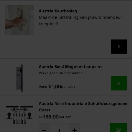
Austria Deurbeslag
Maakt de uitstraling van jouw binnendeur
compleet!
Austria Smal Magneet Loopslot
Verkrijgbaar in 2 varianten
Ga naa
51,00
Vanaf
per stuk
Austria Nero Industriale Schuifdeursysteem
Opzet
155,00
Nu
per set