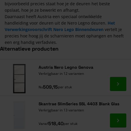
bijvoorbeeld precies staat hoe je de deuren het beste
opslaat, hoe je ze bewerkt en afhangt.
Daarnaast heeft Austria een speciaal ontwikkelde
handleiding voor deuren uit de Nero Legno deuren.
Het
Verwerkingsvoorschrift Nero Lego Binnendeuren
vertelt je
precies hoe hoog jij de scharnieren moet ophangen en heeft
een erg handig verfadvies.
Alternatieve producten
Navigeren door de elementen van de carrousel is mogelijk met de ta
Druk om carrousel over te slaan
Druk op om naar carrouselnavigatie te gaan
Austria Nero Legno Genova
Verkrijgbaar in 12 varianten
Ga naa
509,15
Nu
per stuk
Skantrae SlimSeries SSL 4403 Blank Glas
Verkrijgbaar in 13 varianten
Ga naa
518,40
Vanaf
per stuk