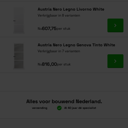
Austria Nero Legno Livorno White
Verkrijgbaar in 8 varianten
Ga naa
607,75
Nu
per stuk
Austria Nero Legno Genova Tinto White
Verkrijgbaar in 7 varianten
Ga naa
816,00
Nu
per stuk
Alles voor bouwend Nederland.
Boven 2.000 gratis verzending
Al 40 jaar dé specialist
Alles onder
Boven 2.000 gratis verzending
Al 40 jaar dé specialist
Alles onder