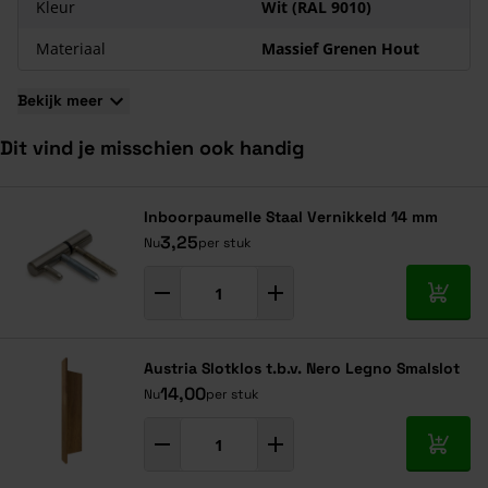
Kleur
Wit (RAL 9010)
Materiaal
Massief Grenen Hout
Bekijk meer
Dit vind je misschien ook handig
Navigeren door de elementen van de carrousel is mogelijk met de ta
Druk om carrousel over te slaan
Druk op om naar carrouselnavigatie te gaan
Inboorpaumelle Staal Vernikkeld 14 mm
3,25
Nu
per stuk
In mij
Austria Slotklos t.b.v. Nero Legno Smalslot
14,00
Nu
per stuk
In mij