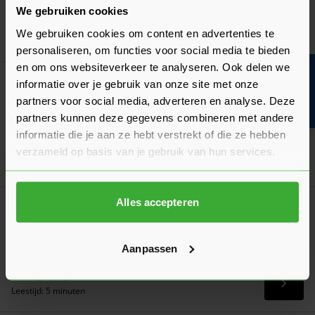
voor jouw situatie!
We gebruiken cookies
Laatst gewijzigd: Maart 2026
We gebruiken cookies om content en advertenties te
Lees 
Leestijd: 2 minuten
personaliseren, om functies voor social media te bieden
en om ons websiteverkeer te analyseren. Ook delen we
Bouwvakinfo
Algemeen
informatie over je gebruik van onze site met onze
Een deur opmeten: hoe doe je dat?
partners voor social media, adverteren en analyse. Deze
Het opmeten moet nauwkeurig gebeuren. Wij leggen uit hoe
partners kunnen deze gegevens combineren met andere
je zowel een opdekdeur als stompe deur opmeet!
informatie die je aan ze hebt verstrekt of die ze hebben
Laatst gewijzigd: Februari 2026
verzameld op basis van je gebruik van hun services.
Lees 
Leestijd: 2 minuten
Alles accepteren
Verwerkingsadvies
Verwerkingsadvies Deuren
Een overzicht met belangrijke aandachtspunten en tips bij de
Aanpassen
ontvangst én het verwerken van deuren!
Laatst gewijzigd: Maart 2026
Lees 
Leestijd: 5 minuten