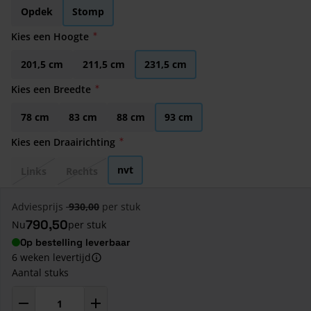
Opdek
Stomp
Kies een Hoogte
201,5 cm
211,5 cm
231,5 cm
Kies een Breedte
78 cm
83 cm
88 cm
93 cm
Kies een Draairichting
nvt
Links
Rechts
Adviesprijs
930,00
per stuk
790,50
Nu
per stuk
Op bestelling leverbaar
6 weken levertijd
Aantal stuks