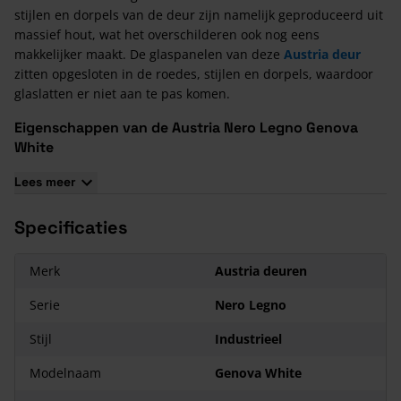
stijlen en dorpels van de deur zijn namelijk geproduceerd uit
massief hout, wat het overschilderen ook nog eens
makkelijker maakt. De glaspanelen van deze
Austria deur
zitten opgesloten in de roedes, stijlen en dorpels, waardoor
glaslatten er niet aan te pas komen.
Eigenschappen van de Austria Nero Legno Genova
White
De stijlen hebben een breedte van 80 mm
Lees meer
De glaspanelen bestaan uit 6 mm blank gelaagd
veiligheidsglas
Specificaties
Op de deur zit 12 jaar garantie
De deur is al voorzien van een slotgat/voorplaatboring
Merk
Austria deuren
Het krukgat zit op 105 cm van de onderkant van de deur
Serie
Nero Legno
Maatwerkproduct Austria Nero Legno Genova White
Deze deur is in alle afmetingen een maatwerkproduct. Deze
Stijl
Industrieel
zijn uitgesloten van herroepingsrecht of retourname.
Modelnaam
Genova White