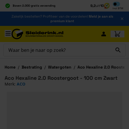
Inclusief b
9,2
uit
10
Boven 2.000 gratis verzending
Incl
BTW
Al 40 jaar dé specialist
Ga naar de inhoud
Zakelijk bestellen? Profiteer van de voordelen!
Meld je aan als
Alles onder één dak
premium klant
Ga naar hoofdinhoud
Home
/
Bestrating
/
Watergoten
/
Aco Hexaline 2.0 Rooster
Aco Hexaline 2.0 Roostergoot - 100 cm Zwart
Merk:
ACO