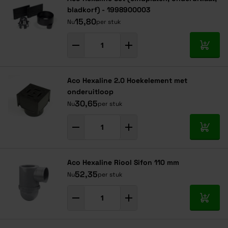
bladkorf) - 1998900003
15,80
Nu
per stuk
In mij
Aco Hexaline 2.0 Hoekelement met
onderuitloop
30,65
Nu
per stuk
In mij
Aco Hexaline Riool Sifon 110 mm
52,35
Nu
per stuk
In mij