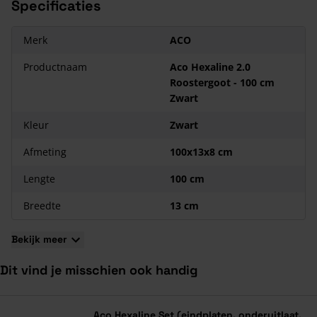
Specificaties
Merk
ACO
Productnaam
Aco Hexaline 2.0
Roostergoot - 100 cm
Zwart
Kleur
Zwart
Afmeting
100x13x8 cm
Lengte
100 cm
Breedte
13 cm
Bekijk meer
Dit vind je misschien ook handig
Navigeren door de elementen van de carrousel is mogelijk met de ta
Druk om carrousel over te slaan
Druk op om naar carrouselnavigatie te gaan
Aco Hexaline Set (eindplaten, onderuitlaat,