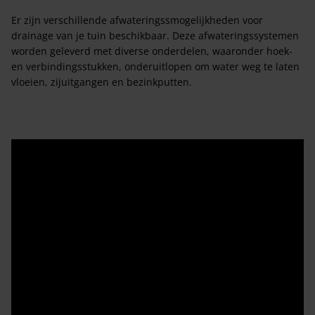
Er zijn verschillende afwateringssmogelijkheden voor
drainage van je tuin beschikbaar. Deze afwateringssystemen
worden geleverd met diverse onderdelen, waaronder hoek-
en verbindingsstukken, onderuitlopen om water weg te laten
vloeien, zijuitgangen en bezinkputten.