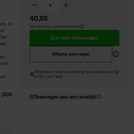
40,55
en. In
incl. btw (Excl. verzendkosten)
uit
rker
In mijn winkelwagen
eel
Offerte aanvragen
out
 hard
Pakketpost: Gratis verzending bij aankoop vanaf
aan
€ 250,- (incl. btw)
 (200
Toevoegen aan een kluslijst
rend