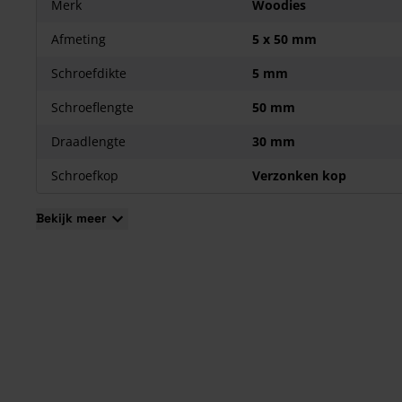
Merk
Woodies
Voorboren is dankzij het scherpe boorpunt bij deze schroef 
nodig
Afmeting
5 x 50 mm
Schroefdikte
5 mm
Schroeflengte
50 mm
Draadlengte
30 mm
Schroefkop
Verzonken kop
Bekijk meer