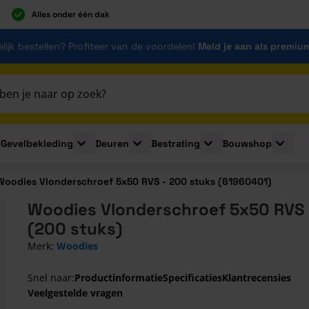
Alles onder één dak
lijk bestellen? Profiteer van de voordelen!
Meld je aan als premiu
Gevelbekleding
Deuren
Bestrating
Bouwshop
for Plaatmaterialen
le submenu for Isolatie
Toggle submenu for Gevelbekleding
Toggle submenu for Deuren
Toggle submenu for Be
Toggle 
Woodies Vlonderschroef 5x50 RVS - 200 stuks (61960401)
Woodies Vlonderschroef 5x50 RVS
(200 stuks)
Merk:
Woodies
Snel naar:
Productinformatie
Specificaties
Klantrecensies
Veelgestelde vragen