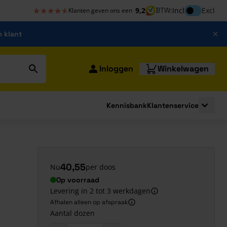
★★★★★
★★★★★
Inclusief bt
9,2
BTW:
Incl
Excl
Klanten geven ons een
m klant
Inloggen
Winkelwagen
Kennisbank
Klantenservice
strating
submenu for Bouwshop
Toggle 
40,55
Nu
per doos
Op voorraad
Levering in 2 tot 3 werkdagen
Afhalen alleen op afspraak
Aantal dozen