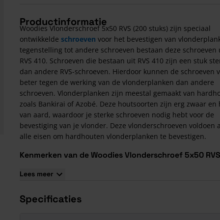
Productinformatie
Woodies Vlonderschroef 5x50 RVS (200 stuks) zijn speciaal
ontwikkelde
schroeven
voor het bevestigen van vlonderplank
tegenstelling tot andere schroeven bestaan deze schroeven 
RVS 410. Schroeven die bestaan uit RVS 410 zijn een stuk ste
dan andere RVS-schroeven. Hierdoor kunnen de schroeven v
beter tegen de werking van de vlonderplanken dan andere
schroeven. Vlonderplanken zijn meestal gemaakt van hardh
zoals Bankirai of Azobé. Deze houtsoorten zijn erg zwaar en
van aard, waardoor je sterke schroeven nodig hebt voor de
bevestiging van je vlonder. Deze vlonderschroeven voldoen 
alle eisen om hardhouten vlonderplanken te bevestigen.
Kenmerken van de Woodies Vlonderschroef 5x50 RVS
stuks)
Lees meer
Gebruik bitmaat T25 voor het indraaien van de schroeven
Iedere verpakking bestaat uit 200 schroeven en een bijbeho
Specificaties
bitje
De schroeven hebben een verzonken kop