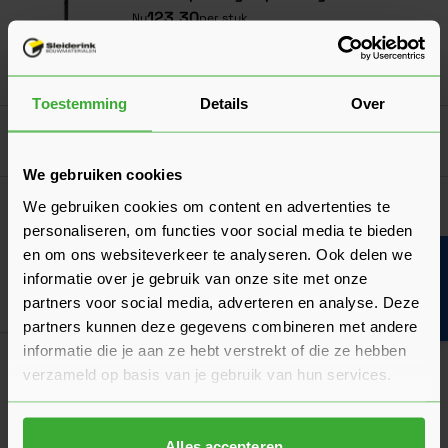
123,30
Nu
per stuk
In mij
Toestemming
Details
Over
Goed voorbereid aan de slag
We gebruiken cookies
Algemeen
We gebruiken cookies om content en advertenties te
Scharnieren: welke heb je nodig en hoeveel?
personaliseren, om functies voor social media te bieden
en om ons websiteverkeer te analyseren. Ook delen we
Lees hier welke scharnieren je nodig hebt en hoeveel!
Bouwvakinfo
informatie over je gebruik van onze site met onze
Laatst gewijzigd: Februari 2026
Lees 
partners voor social media, adverteren en analyse. Deze
Leestijd: 2 minuten
partners kunnen deze gegevens combineren met andere
Klantrecensies
informatie die je aan ze hebt verstrekt of die ze hebben
verzameld op basis van je gebruik van hun services.
Hier lees je de ervaringen van andere klanten met dit
product. Hun feedback helpt je om een goed beeld te krijgen
van de kwaliteit en het gebruiksgemak.
Alles accepteren