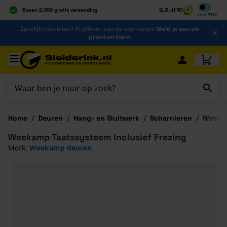
Inclusief b
9,2
uit
10
Boven 2.000 gratis verzending
Incl
BTW
Al 40 jaar dé specialist
Ga naar de inhoud
Zakelijk bestellen? Profiteer van de voordelen!
Meld je aan als
Alles onder één dak
premium klant
Ga naar hoofdinhoud
Home
/
Deuren
/
Hang- en Sluitwerk
/
Scharnieren
/
Weekam
Weekamp Taatssysteem Inclusief Frezing
Merk:
Weekamp deuren