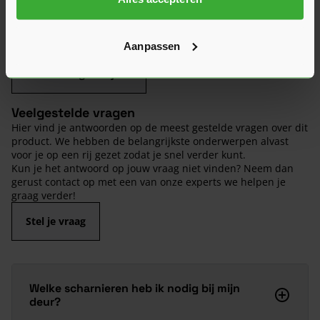
Heb je zelf ervaring met dit product? Laat dan vooral een
review achter, zo help je anderen met jouw mening en
Aanpassen
dragen we samen bij aan een nog beter aanbod.
Beoordeling schrijven
Veelgestelde vragen
Hier vind je antwoorden op de meest gestelde vragen over dit
product. We hebben de belangrijkste onderwerpen alvast
voor je op een rij gezet zodat je snel verder kunt.
Kun je het antwoord op jouw vraag niet vinden? Neem dan
gerust contact op met een van onze experts we helpen je
graag verder!
Stel je vraag
Welke scharnieren heb ik nodig bij mijn
deur?