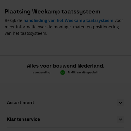
Plaatsing Weekamp taatssysteem
Bekijk de
handleiding van het Weekamp taatssysteem
voor
meer informatie over de montage, maten en positionering
van het taatssysteem.
Alles voor bouwend Nederland.
Boven 2.000 gratis verzending
Al 40 jaar dé specialist
Alles onde
Boven 2.000 gratis verzending
Al 40 jaar dé specialist
Alles onde
Assortiment
Klantenservice