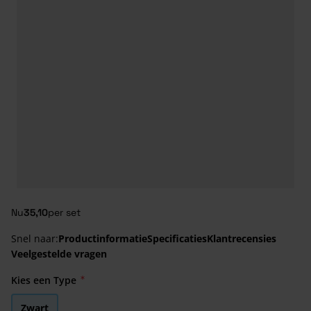
Nu
35,10
per set
Snel naar:
Productinformatie
Specificaties
Klantrecensies
Veelgestelde vragen
Kies een Type
Zwart