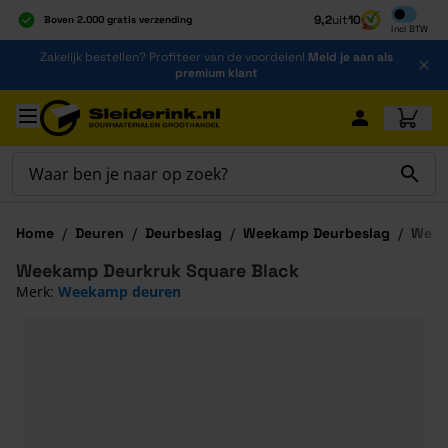
Inclusief b
9,2
uit
10
Boven 2.000 gratis verzending
Incl
BTW
Al 40 jaar dé specialist
Ga naar de inhoud
Zakelijk bestellen? Profiteer van de voordelen!
Meld je aan als
Alles onder één dak
premium klant
Ga naar hoofdinhoud
Home
/
Deuren
/
Deurbeslag
/
Weekamp Deurbeslag
/
Week
Weekamp Deurkruk Square Black
Merk:
Weekamp deuren