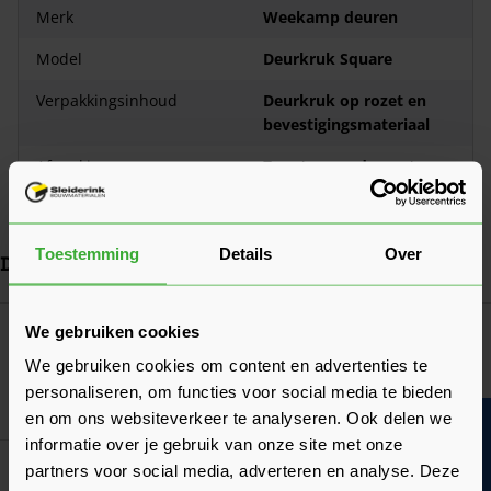
Merk
Weekamp deuren
Model
Deurkruk Square
Verpakkingsinhoud
Deurkruk op rozet en
bevestigingsmateriaal
Afwerking
Zwart gepoedercoat
Toepassing
Binnendeurbeslag
Toestemming
Details
Over
Dit vind je misschien ook handig
Navigeren door de elementen van de carrousel is mogelijk met de ta
Druk om carrousel over te slaan
Druk op om naar carrouselnavigatie te gaan
We gebruiken cookies
Weekamp Cilinderrozet Vierkant
Verkrijgbaar in 3 varianten
We gebruiken cookies om content en advertenties te
personaliseren, om functies voor social media te bieden
Ga naa
21,60
Vanaf
per set
en om ons websiteverkeer te analyseren. Ook delen we
Bouwvakinfo
informatie over je gebruik van onze site met onze
Weekamp Sleutelrozet Vierkant
partners voor social media, adverteren en analyse. Deze