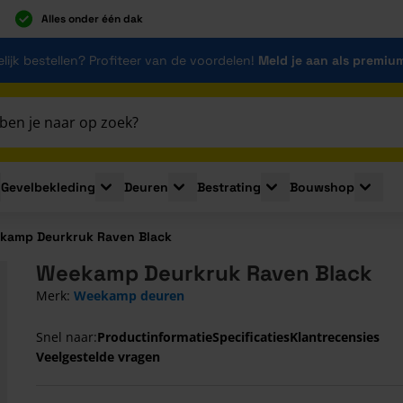
Alles onder één dak
lijk bestellen? Profiteer van de voordelen!
Meld je aan als premiu
Gevelbekleding
Deuren
Bestrating
Bouwshop
for Plaatmaterialen
le submenu for Isolatie
Toggle submenu for Gevelbekleding
Toggle submenu for Deuren
Toggle submenu for Be
Toggle 
kamp Deurkruk Raven Black
Weekamp Deurkruk Raven Black
Merk:
Weekamp deuren
Snel naar:
Productinformatie
Specificaties
Klantrecensies
Veelgestelde vragen