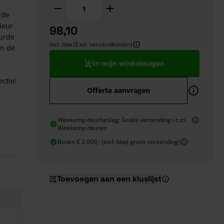
 de
leur
98,10
eurde
incl. btw (Excl. verzendkosten)
an de
In mijn winkelwagen
ectie!
Offerte aanvragen
Weekamp deurbeslag: Gratis verzending i.c.m.
Weekamp deuren
Boven € 2.000,- (incl. btw) gratis verzending!
Toevoegen aan een kluslijst