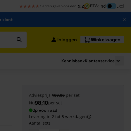
★★★★★
★★★★★
Inclusief bt
9,2
BTW:
Incl
Excl
Klanten geven ons een
m klant
Inloggen
Winkelwagen
Kennisbank
Klantenservice
strating
submenu for Bouwshop
Toggle 
Adviesprijs
109,00
per set
98,10
Nu
per set
Op voorraad
Levering in 2 tot 5 werkdagen
Aantal sets