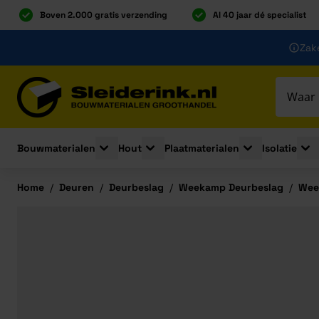
Boven 2.000 gratis verzending
Al 40 jaar dé specialist
Ga naar de inhoud
Zake
Ga naar hoofdinhoud
Bouwmaterialen
Hout
Plaatmaterialen
Isolatie
Toggle submenu for Bouwmaterialen
Toggle submenu for Hout
Toggle submenu 
Togg
Home
/
Deuren
/
Deurbeslag
/
Weekamp Deurbeslag
/
Wee