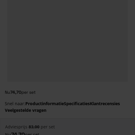
Nu
74,70
per set
Snel naar:
Productinformatie
Specificaties
Klantrecensies
Veelgestelde vragen
Adviesprijs
83,00
per set
74,70
Nu
per set