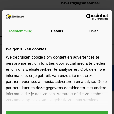
bevestigingsmateriaal
Afwerking
Zwart gepoedercoat
Toepassing
Deurbeslag voor binnen
Toestemming
Details
Over
Dit vind je misschien ook handig
Navigeren door de elementen van de carrousel is mogelijk met de ta
Druk om carrousel over te slaan
Druk op om naar carrouselnavigatie te gaan
We gebruiken cookies
Weekamp Cilinderrozet Rond
We gebruiken cookies om content en advertenties te
Verkrijgbaar in 4 varianten
personaliseren, om functies voor social media te bieden
Ga naa
18,00
Vanaf
per set
en om ons websiteverkeer te analyseren. Ook delen we
Bouwvakinfo
informatie over je gebruik van onze site met onze
partners voor social media, adverteren en analyse. Deze
Weekamp Sleutelrozet Rond
partners kunnen deze gegevens combineren met andere
Verkrijgbaar in 2 varianten
informatie die je aan ze hebt verstrekt of die ze hebben
verzameld op basis van je gebruik van hun services.
Ga naa
18,00
Vanaf
per set
Klantrecensies