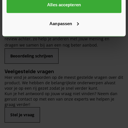
Alles accepteren
Hier lees je de ervaringen van andere klanten met dit
product. Hun feedback helpt je om een goed beeld te krijgen
van de kwaliteit en het gebruiksgemak.
Aanpassen
Heb je zelf ervaring met dit product? Laat dan vooral een
review achter, zo help je anderen met jouw mening en
dragen we samen bij aan een nog beter aanbod.
Beoordeling schrijven
Veelgestelde vragen
Hier vind je antwoorden op de meest gestelde vragen over dit
product. We hebben de belangrijkste onderwerpen alvast
voor je op een rij gezet zodat je snel verder kunt.
Kun je het antwoord op jouw vraag niet vinden? Neem dan
gerust contact op met een van onze experts we helpen je
graag verder!
Stel je vraag