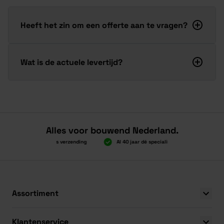
Heeft het zin om een offerte aan te vragen?
Wat is de actuele levertijd?
Alles voor bouwend Nederland.
Boven 2.000 gratis verzending
Al 40 jaar dé specialist
Alles ond
Boven 2.000 gratis verzending
Al 40 jaar dé specialist
Alles ond
Assortiment
Klantenservice