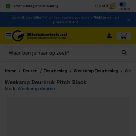
Inclusief b
9,2
uit
10
Boven 2.000 gratis verzending
Incl
BTW
Al 40 jaar dé specialist
Ga naar de inhoud
Zakelijk bestellen? Profiteer van de voordelen!
Meld je aan als
Alles onder één dak
premium klant
Ga naar hoofdinhoud
Home
/
Deuren
/
Deurbeslag
/
Weekamp Deurbeslag
/
Week
Weekamp Deurkruk Pitch Black
Merk:
Weekamp deuren