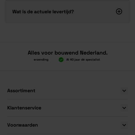
Wat is de actuele levertijd?
Alles voor bouwend Nederland.
Boven 2.000 gratis verzending
Al 40 jaar dé specialist
Alles onder 
Boven 2.000 gratis verzending
Al 40 jaar dé specialist
Alles onder 
Assortiment
Klantenservice
Voorwaarden