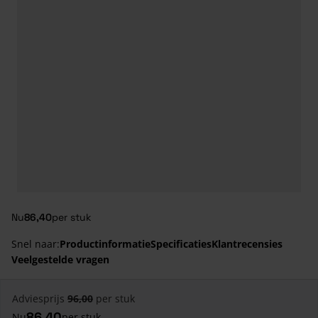
Nu
86,40
per stuk
Snel naar:
Productinformatie
Specificaties
Klantrecensies
Veelgestelde vragen
Adviesprijs
96,00
per stuk
86,40
Nu
per stuk