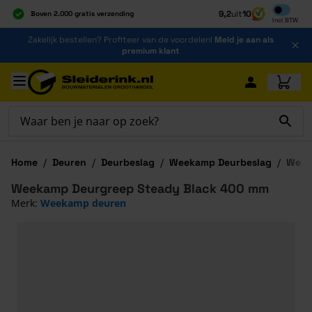
Inclusief b
9,2
uit
10
Boven 2.000 gratis verzending
Incl
BTW
Al 40 jaar dé specialist
Ga naar de inhoud
Zakelijk bestellen? Profiteer van de voordelen!
Meld je aan als
Alles onder één dak
premium klant
Ga naar hoofdinhoud
Home
/
Deuren
/
Deurbeslag
/
Weekamp Deurbeslag
/
Week
Weekamp Deurgreep Steady Black 400 mm
Merk:
Weekamp deuren