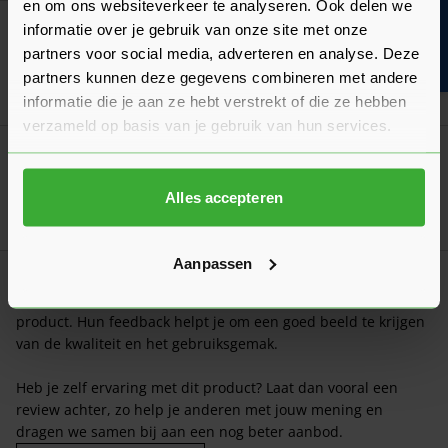
en om ons websiteverkeer te analyseren. Ook delen we
Bouwvakinfo
Weekamp Schuifdeursysteem Spirit Black
informatie over je gebruik van onze site met onze
Verkrijgbaar in 2 varianten
partners voor social media, adverteren en analyse. Deze
partners kunnen deze gegevens combineren met andere
Ga naa
240,30
Vanaf
per set
informatie die je aan ze hebt verstrekt of die ze hebben
verzameld op basis van je gebruik van hun services.
Deze aanslaglat is zwart gegrond
Weekamp Aanslaglat Industrieel AC9204
Alles accepteren
Ga naa
66,60
Nu
per stuk
Klantrecensies
Aanpassen
Hier lees je de ervaringen van andere klanten met dit
product. Hun feedback helpt je om een goed beeld te krijgen
van de kwaliteit en het gebruiksgemak.
Heb je zelf ervaring met dit product? Laat dan vooral een
review achter, zo help je anderen met jouw mening en
dragen we samen bij aan een nog beter aanbod.