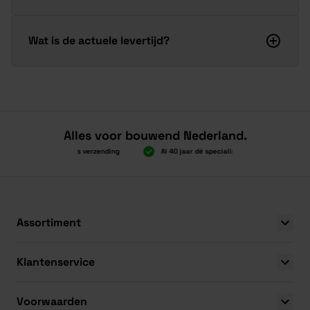
Wat is de actuele levertijd?
Alles voor bouwend Nederland.
Boven 2.000 gratis verzending
Al 40 jaar dé specialist
Alles ond
Boven 2.000 gratis verzending
Al 40 jaar dé specialist
Alles ond
Assortiment
Klantenservice
Voorwaarden