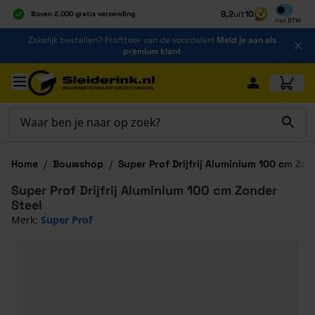
Inclusief b
9,2
uit
10
Boven 2.000 gratis verzending
Incl
BTW
Al 40 jaar dé specialist
Ga naar de inhoud
Zakelijk bestellen? Profiteer van de voordelen!
Meld je aan als
Alles onder één dak
premium klant
Ga naar hoofdinhoud
Home
/
Bouwshop
/
Super Prof Drijfrij Aluminium 100 cm Zon
Super Prof Drijfrij Aluminium 100 cm Zonder
Steel
Merk:
Super Prof