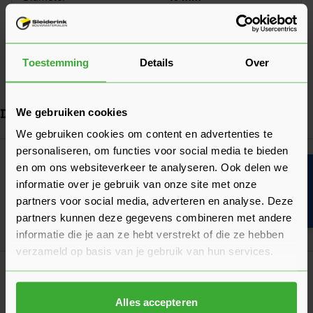
Gewicht
764 gram
Materiaal
Aluminium
Toestemming
Details
Over
Bekijk meer
Dit vind je misschien ook handig
We gebruiken cookies
We gebruiken cookies om content en advertenties te
Navigeren door de elementen van de carrousel is mogelijk met de ta
Druk om carrousel over te slaan
personaliseren, om functies voor social media te bieden
Super Prof Multiclick Houten Essen Steel
en om ons websiteverkeer te analyseren. Ook delen we
Bouwvakinfo
170 cm
informatie over je gebruik van onze site met onze
40,22
Nu
per stuk
partners voor social media, adverteren en analyse. Deze
partners kunnen deze gegevens combineren met andere
In mij
informatie die je aan ze hebt verstrekt of die ze hebben
verzameld op basis van je gebruik van hun services.
Klantrecensies
Hier lees je de ervaringen van andere klanten met dit
product. Hun feedback helpt je om een goed beeld te krijgen
Alles accepteren