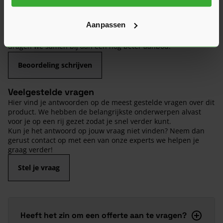
van de kwaliteit en het gebruiksgemak.
Heb je zelf ervaring met dit product? Laat dan vooral een
Aanpassen
review achter, zo help je anderen met jouw mening en
dragen we samen bij aan een nog beter aanbod.
Beoordeling schrijven
Veelgestelde vragen
Hier vind je antwoorden op de meest gestelde vragen over dit
product. We hebben de belangrijkste onderwerpen alvast
voor je op een rij gezet zodat je snel verder kunt.
Kun je het antwoord op jouw vraag niet vinden? Neem dan
gerust contact op met een van onze experts we helpen je
graag verder!
Stel je vraag
Heeft het zin om een offerte aan te vragen?