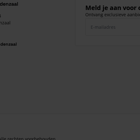
ldenzaal
Meld je aan voor
Ontvang exclusieve aanbie
4
E-mailadres
nzaal
ldenzaal
Alle rechten voorbehouden.