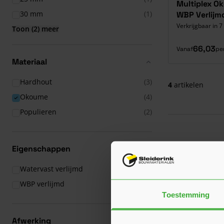
Multiplex O
30 mm
(1)
WBP Verlijmd
Verkrijgbaar in 
Toon (2) meer
66,03
Vanaf
pe
Materiaal
Hardhout
(3)
4
artikelen
Okoume
(4)
Populieren
(2)
Bestel 
Eigenschappen
Wil je Okoume m
producten
Watervast verlijmd
(4)
voorbehandeld z
producten
WBP verlijmd
(4)
voordat je de ui
Toestemming
je ze eerst moet
We adviseren om
Afwerking