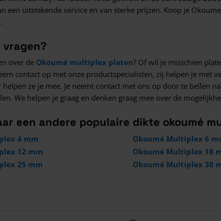
n een uitstekende service en van sterke prijzen. Koop je Okoume
.
g vragen?
en over de
Okoumé multiplex platen
? Of wil je misschien pl
eem contact op met onze productspecialisten, zij helpen je met v
r helpen ze je mee. Je neemt contact met ons op door te bellen n
ullen. We helpen je graag en denken graag mee over de mogelij
aar een andere populaire dikte okoumé mu
plex 4 mm
Okoumé Multiplex 6 
plex 12 mm
Okoumé Multiplex 18
plex 25 mm
Okoumé Multiplex 30