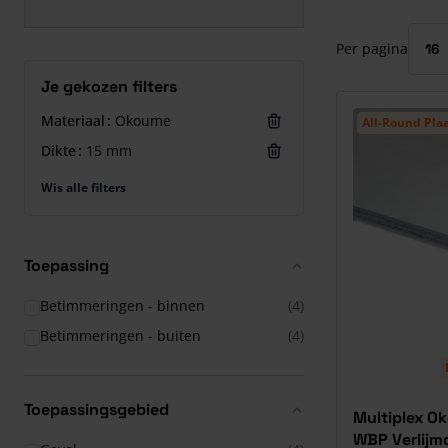
Druk om carrous
Per pagina
Je gekozen filters
Materiaal
Okoume
All-Round Plaa
Dikte
15 mm
Wis alle filters
Toepassing
Betimmeringen - binnen
(4)
Betimmeringen - buiten
(4)
Toepassingsgebied
Multiplex O
WBP Verlijm