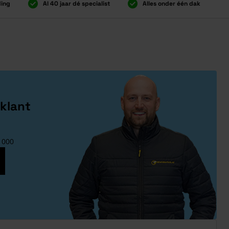
ding
Al 40 jaar dé specialist
Alles onder één dak
ding
Al 40 jaar dé specialist
Alles onder één dak
klant
1000