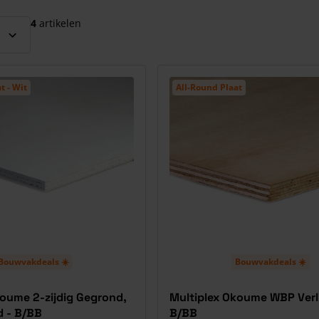
el over te slaan
4
artikelen
t - Wit
All-Round Plaat
Bouwvakdeals ☀️
Bouwvakdeals ☀️
koume 2-zijdig Gegrond,
Multiplex Okoume WBP Verl
d - B/BB
B/BB