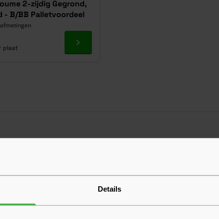
koume 2-zijdig Gegrond,
 - B/BB Palletvoordeel
7 afmetingen
Ga naar product
r plaat
de watervast verlijmde Okoume mu
ultiplex 15mm schilderen om er bijvoorbeeld meubels van te m
ijn met een primerlaag. Dit bespaart je tijd en moeite, omdat he
teindelijke verflaag aanbrengt. In tegenstelling tot de standaard
Details
 schuren en primeren voordat je ze kunt schilderen. Dit kost meer
 voor deze Okoume multiplex 15mm te kiezen wanneer ze niet w