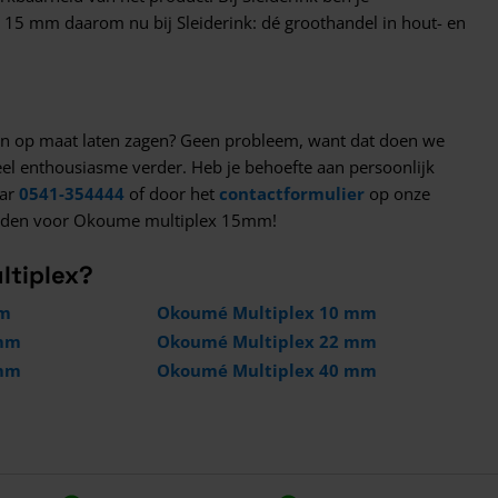
 15 mm daarom nu bij Sleiderink: dé groothandel in hout- en
aten op maat laten zagen? Geen probleem, want dat doen we
eel enthousiasme verder. Heb je behoefte aan persoonlijk
aar
0541-354444
of door het
contactformulier
op onze
kheden voor Okoume multiplex 15mm!
ltiplex?
mm
Okoumé Multiplex 10 mm
 mm
Okoumé Multiplex 22 mm
 mm
Okoumé Multiplex 40 mm