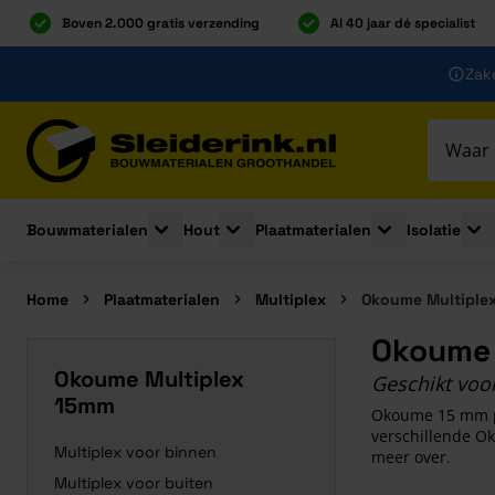
Boven 2.000 gratis verzending
Al 40 jaar dé specialist
Ga naar de inhoud
Zake
Ga naar hoofdinhoud
Bouwmaterialen
Hout
Plaatmaterialen
Isolatie
Toggle submenu for Bouwmaterialen
Toggle submenu for Hout
Toggle submenu 
Togg
Home
Plaatmaterialen
Multiplex
Okoume Multiple
Okoume 
Okoume Multiplex
Geschikt voo
15mm
Okoume 15 mm pl
verschillende Ok
Multiplex voor binnen
meer over.
Multiplex voor buiten