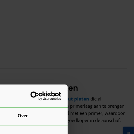
ltiplex 15mm platen
aken? Kies dan voor
Okoume hout platen
die al
t niet meer nodig is om een aparte primerlaag aan te brengen
 platen zijn deze niet voorbehandeld met een primer, waardoor
Over
 tijd en moeite, maar ze zijn wel goedkoper in de aanschaf.
orden gebruikt voor zichtwerk.