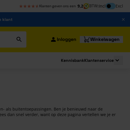
★★★★★
★★★★★
Inclusief bt
9,2
BTW:
Incl
Excl
Klanten geven ons een
m klant
Inloggen
Winkelwagen
Kennisbank
Klantenservice
strating
submenu for Bouwshop
Toggle 
en- als buitentoepassingen. Ben je benieuwd naar de
es dan snel verder, want op deze pagina vertellen we je er