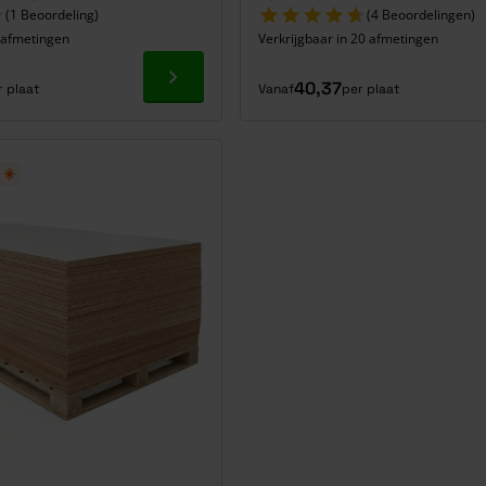
(1 Beoordeling)
(4 Beoordelingen)
7 afmetingen
Verkrijgbaar in 20 afmetingen
Ga naar product
40,37
r plaat
Vanaf
per plaat
 ☀️