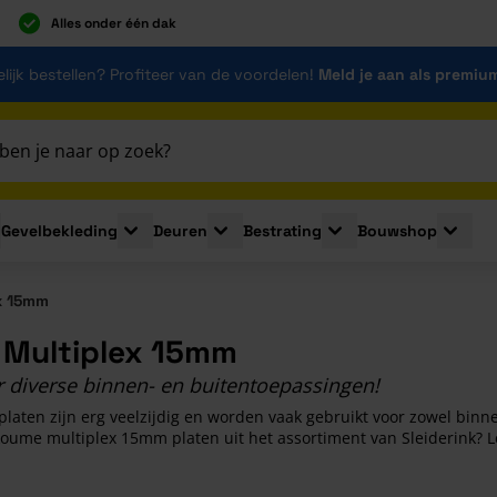
Alles onder één dak
lijk bestellen? Profiteer van de voordelen!
Meld je aan als premiu
Gevelbekleding
Deuren
Bestrating
Bouwshop
for Plaatmaterialen
le submenu for Isolatie
Toggle submenu for Gevelbekleding
Toggle submenu for Deuren
Toggle submenu for Be
Toggle 
x 15mm
Multiplex 15mm
r diverse binnen- en buitentoepassingen!
aten zijn erg veelzijdig en worden vaak gebruikt voor zowel binn
oume multiplex 15mm platen uit het assortiment van Sleiderink? Le