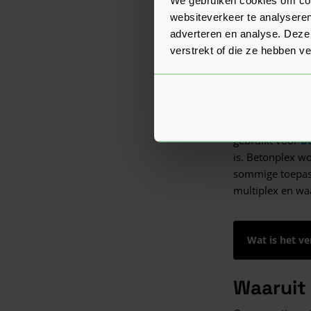
✓
Goede servi
websiteverkeer te analyseren
adverteren en analyse. Deze
Onze betonplex 
verstrekt of die ze hebben v
te liggen. Kies 
Wat zij
Betonplex van 1
gebruikt voor
b
is. Betonplex w
sommige toepass
multiplex en wa
Wat is het ve
Waaruit