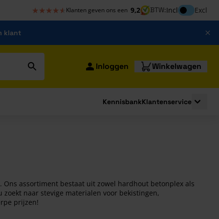
★★★★★
★★★★★
Inclusief bt
9,2
BTW:
Incl
Excl
Klanten geven ons een
m klant
Inloggen
Winkelwagen
Kennisbank
Klantenservice
strating
submenu for Bouwshop
Toggle 
. Ons assortiment bestaat uit zowel hardhout betonplex als
 zoekt naar stevige materialen voor bekistingen,
rpe prijzen!