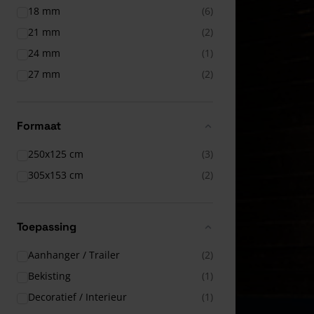
18 mm
(6)
21 mm
(2)
24 mm
(1)
27 mm
(2)
Formaat
250x125 cm
(3)
305x153 cm
(2)
Toepassing
Aanhanger / Trailer
(2)
Bekisting
(1)
Decoratief / Interieur
(1)