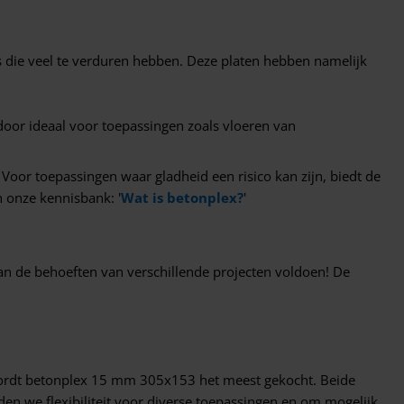
es die veel te verduren hebben. Deze platen hebben namelijk
ardoor ideaal voor toepassingen zoals vloeren van
 Voor toepassingen waar gladheid een risico kan zijn, biedt de
n onze kennisbank: '
Wat is betonplex?
'
an de behoeften van verschillende projecten voldoen! De
ordt betonplex 15 mm 305x153 het meest gekocht. Beide
en we flexibiliteit voor diverse toepassingen en om mogelijk