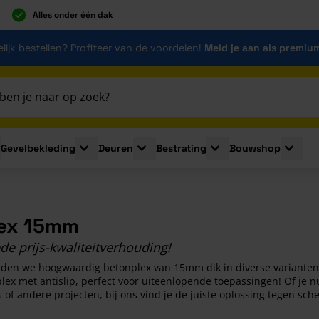
Alles onder één dak
lijk bestellen? Profiteer van de voordelen!
Meld je aan als premiu
Gevelbekleding
Deuren
Bestrating
Bouwshop
for Plaatmaterialen
le submenu for Isolatie
Toggle submenu for Gevelbekleding
Toggle submenu for Deuren
Toggle submenu for Be
Toggle 
ex 15mm
e prijs-kwaliteitverhouding!
ieden we hoogwaardig betonplex van 15mm dik in diverse varianten
ex met antislip, perfect voor uiteenlopende toepassingen! Of je nu
 of andere projecten, bij ons vind je de juiste oplossing tegen sche