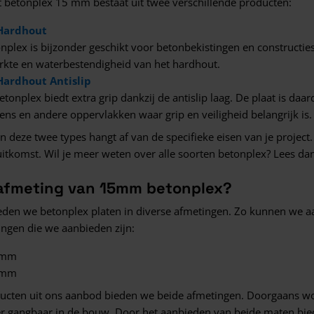
 betonplex 15 mm bestaat uit twee verschillende producten:
Hardhout
onplex is bijzonder geschikt voor betonbekistingen en constructi
rkte en waterbestendigheid van het hardhout.
Hardhout Antislip
etonplex biedt extra grip dankzij de antislip laag. De plaat is da
s en andere oppervlakken waar grip en veiligheid belangrijk is.
n deze twee types hangt af van de specifieke eisen van je project.
 uitkomst. Wil je meer weten over alle soorten betonplex? Lees da
 afmeting van 15mm betonplex?
bieden we betonplex platen in diverse afmetingen. Zo kunnen we a
ngen die we aanbieden zijn:
 mm
 mm
ucten uit ons aanbod bieden we beide afmetingen. Doorgaans w
er gangbaar in de bouw. Door het aanbieden van beide maten bied