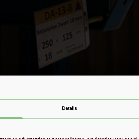
x 15mm koop je bij Sleiderink!
s betonplex van 15mm? Dan profiteer je van:
Details
zen
kwaliteit
ing
ent en advertenties te personaliseren, om functies voor social