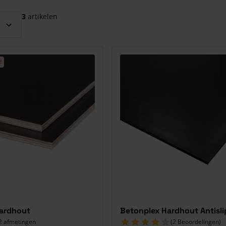
el over te slaan
3
artikelen
!
ardhout
Betonplex Hardhout Antisli
12 afmetingen
(2 Beoordelingen)