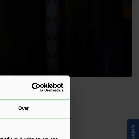
Over
 media te bieden en om ons