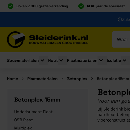
Boven 2.000 gratis verzending
Al 40 jaar dé specialist
Ga naar de inhoud
Zake
Ga naar hoofdinhoud
Bouwmaterialen
Hout
Plaatmaterialen
Isolatie
Toggle submenu for Bouwmaterialen
Toggle submenu for Hout
Toggle submenu 
Togg
Home
Plaatmaterialen
Betonplex
Betonplex 15mm
Betonpl
Betonplex 15mm
Voor een goed
Bij Sleiderink b
Underlayment Plaat
hardhout betonpl
OSB Plaat
vloerconstructies
Multiplex