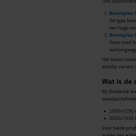
Ons assortiment
Betonplex 
Dit type bet
een hoge ste
Betonplex 
Deze soort b
aanhangwagen
Het kiezen tusse
antislip variant
Wat is de
Bij Sleiderink 
standaardafmeti
2500x1250
3050x1530
Voor beide prod
maten zijn echt