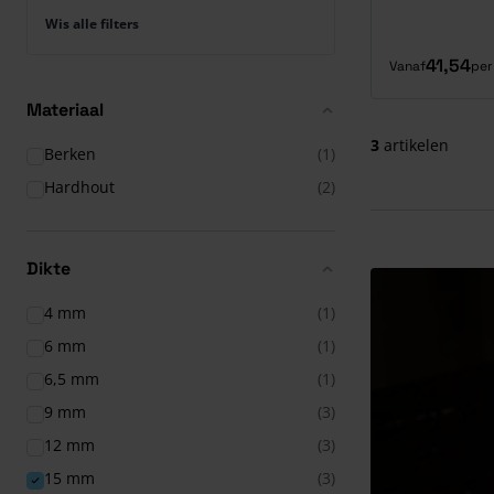
Wis alle filters
41,54
Vanaf
per
Materiaal
3
artikelen
Berken
(1)
Hardhout
(2)
Dikte
4 mm
(1)
6 mm
(1)
6,5 mm
(1)
9 mm
(3)
12 mm
(3)
15 mm
(3)