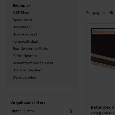
Druk om carrous
Betonplex
Per pagina
MDF Plaat
Spaanplaat
Gipsplaten
Meest gekocht
Gipsvezelplaat
Fermacell plaat
Brandwerende Platen
Plafondplaten
Cementgebonden Plaat
Constructieplaat
Wandpanelen
Je gekozen filters
Betonplex H
Dikte
15 mm
Verkrijgbaar in 