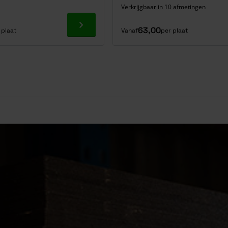
Verkrijgbaar in 10 afmetingen
Ga naar product
63,00
 plaat
Vanaf
per plaat