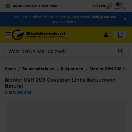
Inclusief b
9,2
uit
10
Boven 2.000 gratis verzending
Incl
BTW
Al 40 jaar dé specialist
Ga naar de inhoud
Zakelijk bestellen? Profiteer van de voordelen!
Meld je aan als
Alles onder één dak
premium klant
Ga naar hoofdinhoud
Home
/
Bouwmaterialen
/
Dakpannen
/
Monier OVH 206 Geve
Monier OVH 206 Gevelpan Links Natuurrood
Naturel
Merk:
Monier