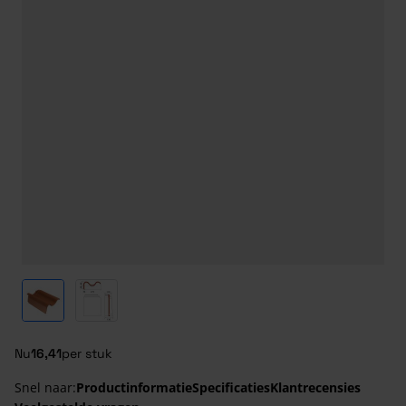
View larger image
View larger image
Nu
16,41
per stuk
Snel naar:
Productinformatie
Specificaties
Klantrecensies