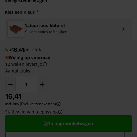
Veelgestelde vragen
Kies een Kleur
Natuurrood Naturel
Klik om opties te bekijken
16,41
Nu
per stuk
Weinig op voorraad
12 weken levertijd
Aantal stuks
16,41
incl. btw (Excl. verzendkosten)
Statiegeld van toepassing
In mijn winkelwagen