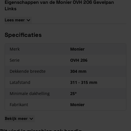
Eigenschappen van de Monier OVH 206 Gevelpan
Links
De Monier OVH 206 Gevelpan Links is in 10 verschillende
Lees meer
kleuren te bestellen
De dakpannen bestaan uit keramiek
Specificaties
De minimale dakhelling is 22°
De latafstand zit tussen de 311 - 315 mm
Merk
Monier
Serie
OVH 206
Dekkende breedte
304 mm
Latafstand
311 - 315 mm
Minimale dakhelling
25°
Fabrikant
Monier
Bekijk meer