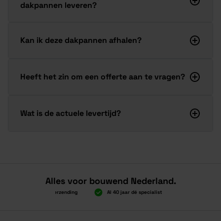
dakpannen leveren?
Kan ik deze dakpannen afhalen?
Heeft het zin om een offerte aan te vragen?
Wat is de actuele levertijd?
Alles voor bouwend Nederland.
Boven 2.000 gratis verzending
Al 40 jaar dé specialist
Alles onder é
Boven 2.000 gratis verzending
Al 40 jaar dé specialist
Alles onder é