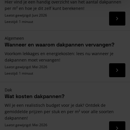
Hier vind je een handig overzicht van het aantal dakpannen
per m² en hoe je dit zelf kunt berekenen!
Laatst gewijzigd: Juni 2026
Lees 
Leestijd: 1 minuut
Algemeen
Wanneer en waarom dakpannen vervangen?
Voorkom lekkages en energiekosten: lees nu wanneer je
dakpannen moet vervangen!
Laatst gewijzigd: Mei 2026
Lees 
Leestijd: 1 minuut
Dak
Wat kosten dakpannen?
Wil je een realistisch budget voor je dak? Ontdek de
gemiddelde prijzen per stuk en per m² voor alle soorten
dakpannen!
Laatst gewijzigd: Mei 2026