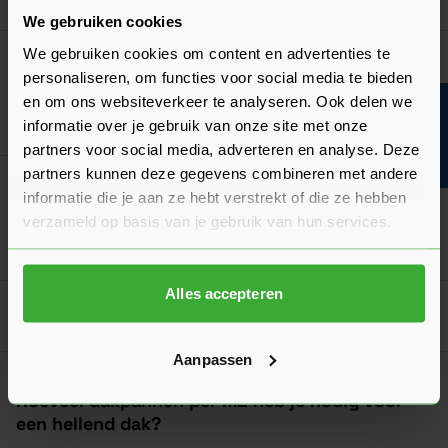
12,61
Vanaf
per stuk
We gebruiken cookies
We gebruiken cookies om content en advertenties te
Monier Halfronde Beginvorst
personaliseren, om functies voor social media te bieden
Verkrijgbaar in 24 kleuren
en om ons websiteverkeer te analyseren. Ook delen we
Bouwvakinfo
Ga naa
41,20
informatie over je gebruik van onze site met onze
Vanaf
per stuk
partners voor social media, adverteren en analyse. Deze
partners kunnen deze gegevens combineren met andere
Monier Halfronde Eindvorst
informatie die je aan ze hebt verstrekt of die ze hebben
Verkrijgbaar in 23 kleuren
verzameld op basis van je gebruik van hun services.
Ga naa
41,20
Vanaf
per stuk
Alles accepteren
Goed voorbereid aan de slag
Aanpassen
Algemeen
Hoeveel dakpannen per m2 heb je nodig voor
een hellend dak?