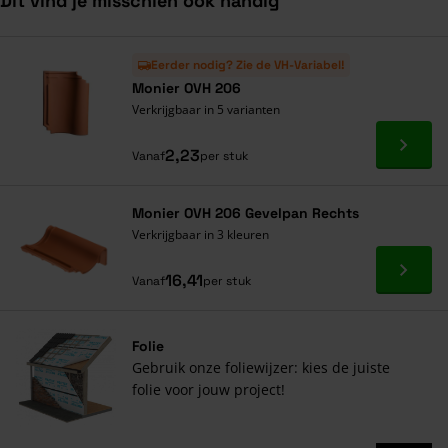
Dit vind je misschien ook handig
Navigeren door de elementen van de carrousel is mogelijk met de ta
Druk om carrousel over te slaan
Druk op om naar carrouselnavigatie te gaan
Eerder nodig? Zie de VH-Variabel!
Monier OVH 206
Verkrijgbaar in 5 varianten
Ga naa
2,23
Vanaf
per stuk
Monier OVH 206 Gevelpan Rechts
Verkrijgbaar in 3 kleuren
Ga naa
16,41
Vanaf
per stuk
Folie
Gebruik onze foliewijzer: kies de juiste
folie voor jouw project!