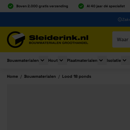
Boven 2.000 gratis verzending
Al 40 jaar dé specialist
Ga naar de inhoud
Zake
Ga naar hoofdinhoud
Bouwmaterialen
Hout
Plaatmaterialen
Isolatie
Toggle submenu for Bouwmaterialen
Toggle submenu for Hout
Toggle submenu 
Togg
Home
/
Bouwmaterialen
/
Lood 18 ponds