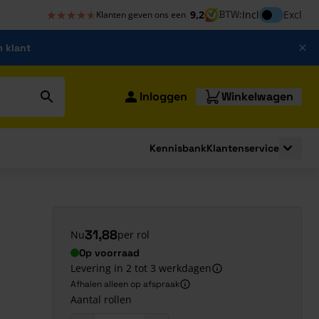
★★★★★
★★★★★
Inclusief bt
9,2
BTW:
Incl
Excl
Klanten geven ons een
m klant
Inloggen
Winkelwagen
Kennisbank
Klantenservice
strating
submenu for Bouwshop
Toggle 
31,88
Nu
per rol
Op voorraad
Levering in 2 tot 3 werkdagen
Afhalen alleen op afspraak
Aantal rollen