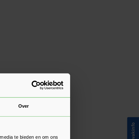
Over
Bouwvakinfo
 media te bieden en om ons