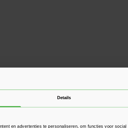
Details
ent en advertenties te personaliseren, om functies voor social