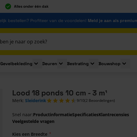
Alles onder één dak
lijk bestellen? Profiteer van de voordelen!
Meld je aan als premiu
Gevelbekleding
Deuren
Bestrating
Bouwshop
for Plaatmaterialen
le submenu for Isolatie
Toggle submenu for Gevelbekleding
Toggle submenu for Deuren
Toggle submenu for Be
Toggle 
Lood 18 ponds 10 cm - 3 m¹
Merk:
Sleiderink
9/10
(2 Beoordelingen)
Snel naar:
Productinformatie
Specificaties
Klantrecensies
Veelgestelde vragen
Kies een Breedte