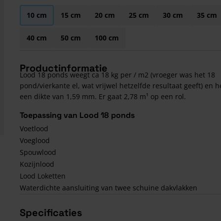
10 cm
15 cm
20 cm
25 cm
30 cm
35 cm
40 cm
50 cm
100 cm
Productinformatie
Lood 18 ponds weegt ca 18 kg per / m2 (vroeger was het 18
pond/vierkante el, wat vrijwel hetzelfde resultaat geeft) en h
een dikte van 1,59 mm. Er gaat 2,78 m¹ op een rol.
Toepassing van Lood 18 ponds
Voetlood
Voeglood
Spouwlood
Kozijnlood
Lood Loketten
Waterdichte aansluiting van twee schuine dakvlakken
Specificaties