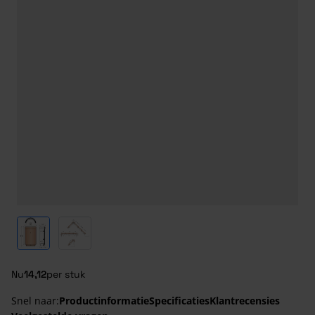
View larger image
View larger image
Nu
14,12
per stuk
Snel naar:
Productinformatie
Specificaties
Klantrecensies