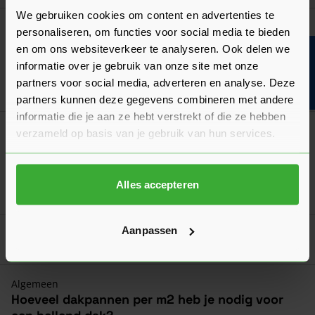
We gebruiken cookies om content en advertenties te
Koramic Begin- En Eindkopplaat Tuile du
personaliseren, om functies voor social media te bieden
Nord Opalys
en om ons websiteverkeer te analyseren. Ook delen we
Bouwvakinfo
Verkrijgbaar in 3 kleuren
informatie over je gebruik van onze site met onze
partners voor social media, adverteren en analyse. Deze
Ga naa
16,03
Vanaf
per stuk
partners kunnen deze gegevens combineren met andere
informatie die je aan ze hebt verstrekt of die ze hebben
Koramic Halfronde Beginkepervorst Tuile
verzameld op basis van je gebruik van hun services.
du Nord Opalys
Verkrijgbaar in 3 kleuren
Alles accepteren
Ga naa
43,37
Vanaf
per stuk
Aanpassen
Goed voorbereid aan de slag
Algemeen
Hoeveel dakpannen per m2 heb je nodig voor