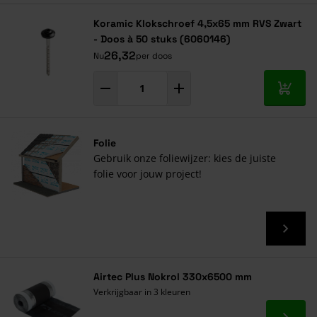
Koramic Klokschroef 4,5x65 mm RVS Zwart
- Doos à 50 stuks (6060146)
26,32
Nu
per doos
In mij
Folie
Gebruik onze foliewijzer: kies de juiste
folie voor jouw project!
Airtec Plus Nokrol 330x6500 mm
Verkrijgbaar in 3 kleuren