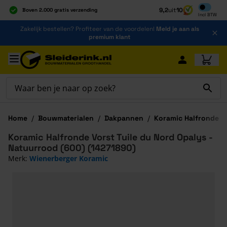
Inclusief b
9,2
uit
10
Boven 2.000 gratis verzending
Incl
BTW
Al 40 jaar dé specialist
Ga naar de inhoud
Zakelijk bestellen? Profiteer van de voordelen!
Meld je aan als
Alles onder één dak
premium klant
Ga naar hoofdinhoud
Home
/
Bouwmaterialen
/
Dakpannen
/
Koramic Halfronde Vo
Koramic Halfronde Vorst Tuile du Nord Opalys -
Natuurrood (600) (14271890)
Merk:
Wienerberger Koramic