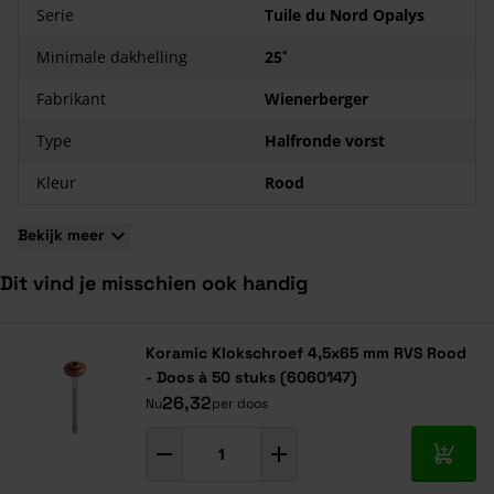
Serie
Tuile du Nord Opalys
Minimale dakhelling
25˚
Fabrikant
Wienerberger
Type
Halfronde vorst
Kleur
Rood
Bekijk meer
Dit vind je misschien ook handig
Navigeren door de elementen van de carrousel is mogelijk met de ta
Druk om carrousel over te slaan
Druk op om naar carrouselnavigatie te gaan
Koramic Klokschroef 4,5x65 mm RVS Rood
- Doos à 50 stuks (6060147)
26,32
Nu
per doos
In mij