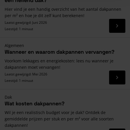
een hellend dak?
Hier vind je een handig overzicht van het aantal dakpannen
per m² en hoe je dit zelf kunt berekenen!
Laatst gewijzigd: Juni 2026
Lees 
Leestijd: 1 minuut
Algemeen
Wanneer en waarom dakpannen vervangen?
Voorkom lekkages en energiekosten: lees nu wanneer je
dakpannen moet vervangen!
Laatst gewijzigd: Mei 2026
Lees 
Leestijd: 1 minuut
Dak
Wat kosten dakpannen?
Wil je een realistisch budget voor je dak? Ontdek de
gemiddelde prijzen per stuk en per m² voor alle soorten
dakpannen!