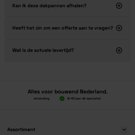
Kan ik deze dakpannen afhalen?
Heeft het zin om een offerte aan te vragen?
Wat is de actuele levertijd?
Alles voor bouwend Nederland.
Boven 2.000 gratis verzending
Al 40 jaar dé specialist
Alles onder 
Boven 2.000 gratis verzending
Al 40 jaar dé specialist
Alles onder 
Assortiment