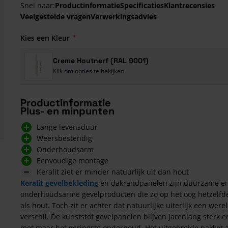
Snel naar:
Productinformatie
Specificaties
Klantrecensies
Veelgestelde vragen
Verwerkingsadvies
Kies een Kleur
Creme Houtnerf (RAL 9001)
Klik om opties te bekijken
Productinformatie
Plus- en minpunten
Lange levensduur
Weersbestendig
Onderhoudsarm
Eenvoudige montage
Keralit ziet er minder natuurlijk uit dan hout
Keralit gevelbekleding
en dakrandpanelen zijn duurzame e
onderhoudsarme gevelproducten die zo op het oog hetzelfde
als hout. Toch zit er achter dat natuurlijke uiterlijk een were
verschil. De kunststof gevelpanelen blijven jarenlang sterk e
met maar het geringste onderhoud. Het uitgebreide pakket 