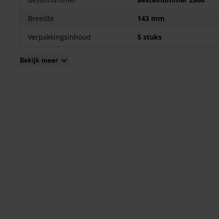
Het kunststof materiaal is kleurvast en weerbestendig
De panelen zijn eventueel op maat gezaagd leverbaar
Breedte
143 mm
Door de lange levensduur en minder gebruik van verf bijzon
milieuvriendelijk
Verpakkingsinhoud
5 stuks
Bekijk meer