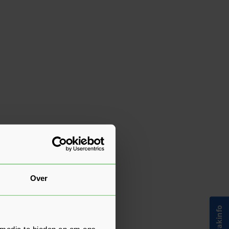
Over
 media te bieden en om ons