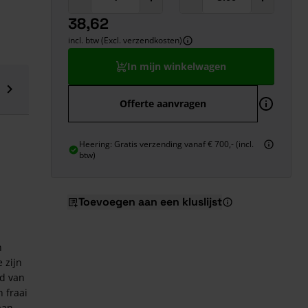
38,62
incl. btw (Excl. verzendkosten)
In mijn winkelwagen
Offerte aanvragen
Heering: Gratis verzending vanaf € 700,- (incl.
btw)
Toevoegen aan een kluslijst
n
 zijn
ld van
n fraai
aan