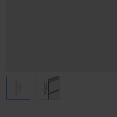
View larger image
View larger image