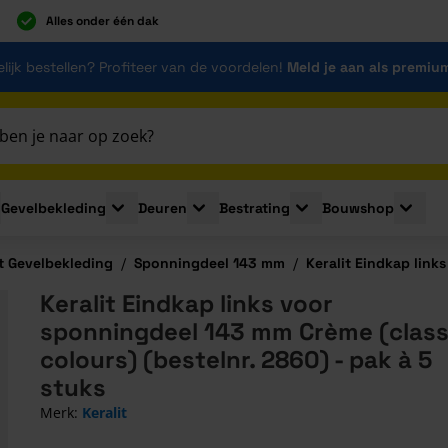
Alles onder één dak
lijk bestellen? Profiteer van de voordelen!
Meld je aan als premiu
Gevelbekleding
Deuren
Bestrating
Bouwshop
for Plaatmaterialen
le submenu for Isolatie
Toggle submenu for Gevelbekleding
Toggle submenu for Deuren
Toggle submenu for Be
Toggle 
it Gevelbekleding
/
Sponningdeel 143 mm
/
Keralit Eindkap link
Keralit Eindkap links voor
sponningdeel 143 mm Crème (class
colours) (bestelnr. 2860) - pak à 5
stuks
Merk:
Keralit