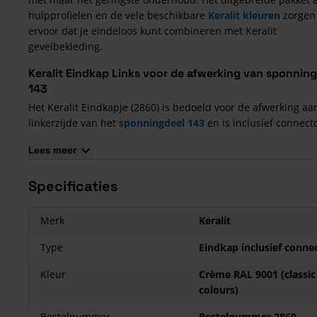
hulpprofielen en de vele beschikbare
Keralit kleuren
zorgen
ervoor dat je eindeloos kunt combineren met Keralit
gevelbekleding.
Keralit Eindkap Links voor de afwerking van sponnin
143
Het Keralit Eindkapje (2860) is bedoeld voor de afwerking aa
linkerzijde van het
sponningdeel 143
en is inclusief connecto
Lees hier
hoe je de Keralit panelen verwerkt.
Lees meer
De voordelen van Keralit:
De toepassing van Keralit gevelpanelen en dakrandpanelen 
Specificaties
een groot aantal belangrijke voordelen:
Het materiaal is onderhoudsarm
Merk
Keralit
Je hoeft nooit meer te schilderen
Type
Eindkap inclusief conne
Een keur aan klassieke en eigentijdse kleuren en dessins zij
beschikbaar
Kleur
Crème RAL 9001 (classic
Keralit heeft een bijzonder lange levensduur
colours)
Het is eenvoudig en solide te monteren
Bestelnummer
Bestelnummer 2860