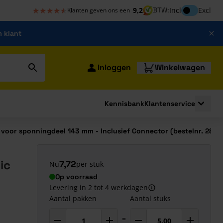
★★★★★
★★★★★
Inclusief bt
9,2
BTW:
Incl
Excl
Klanten geven ons een
m klant
Inloggen
Winkelwagen
Kennisbank
Klantenservice
strating
submenu for Bouwshop
Toggle 
s voor sponningdeel 143 mm - Inclusief Connector (bestelnr. 2860
ic
7,72
Nu
per stuk
Op voorraad
Levering in 2 tot 4 werkdagen
Aantal pakken
Aantal stuks
=