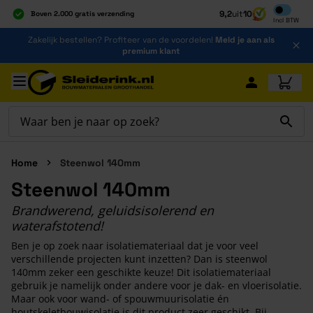
Inclusief b
9,2
uit
10
Boven 2.000 gratis verzending
Incl
BTW
Al 40 jaar dé specialist
Ga naar de inhoud
Zakelijk bestellen? Profiteer van de voordelen!
Meld je aan als
Alles onder één dak
premium klant
Ga naar hoofdinhoud
Home
Steenwol 140mm
Steenwol 140mm
Brandwerend, geluidsisolerend en
waterafstotend!
Ben je op zoek naar isolatiemateriaal dat je voor veel
verschillende projecten kunt inzetten? Dan is steenwol
140mm zeker een geschikte keuze! Dit isolatiemateriaal
gebruik je namelijk onder andere voor je dak- en vloerisolatie.
Maar ook voor wand- of spouwmuurisolatie én
houtskeletbouwisolatie is dit product zeer geschikt. Bij