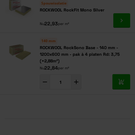
Spouwisolatie
ROCKWOOL RockFit Mono Silver
Ga naa
22,93
Nu
per m²
140 mm
ROCKWOOL RockSono Base - 140 mm -
1200x600 mm - pak à 4 platen Rd: 3,75
(=2,88m²)
22,84
Nu
per m²
In mij