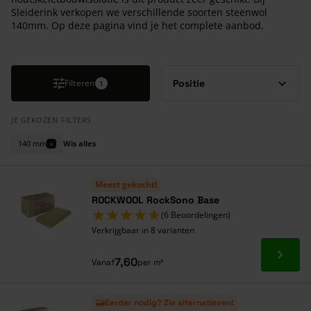
Sleiderink verkopen we verschillende soorten steenwol
140mm. Op deze pagina vind je het complete aanbod.
Druk om carrousel over te slaan
Filteren
1
JE GEKOZEN FILTERS
140 mm
Wis alles
×
Meest gekocht!
ROCKWOOL RockSono Base
(6 Beoordelingen)
Verkrijgbaar in 8 varianten
Ga naa
7,60
Vanaf
per m²
Eerder nodig? Zie alternatieven!