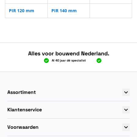
PIR 120 mm
PIR 140 mm
Alles voor bouwend Nederland.
000 gratis verzending
Al 40 jaar dé specialist
Alles onder één dak
000 gratis verzending
Al 40 jaar dé specialist
Alles onder één dak
Assortiment
Klantenservice
Voorwaarden