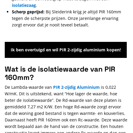
isolatiezaag
.
Scherp geprijsd:
Bij Sleiderink krijg je altijd PIR 160mm
tegen de scherpste prijzen. Onze jarenlange ervaring
zorgt ervoor dat je nooit teveel betaalt.
Ik ben overtuigd en wil PIR 2-zijdig aluminium kopen!
Wat is de isolatiewaarde van PIR
160mm?
De Lambda-waarde van
PIR 2-zijdig Aluminium
is 0,022
W/mK. Dit is uitstekend, want “Hoe lager de waarde, hoe
beter de isolatiewaarde”. De Rd-waarde van deze platen is
gemiddeld 7,27 m2 K/W. Een hoge Rd-waarde zorgt ervoor
dat de woning goed bestand is tegen warmte- en kouverlies.
Daarnaast heeft PIR 160mm ook een Rc-waarde. Deze waarde
wordt bepaald aan de hand van de constructie. Een houten
constructie levert immers een andere Rc-waarde op dan een