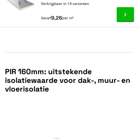
Verkrijgbaar in 14 varianten
Ga naa
9,26
Vanaf
per m²
PIR 160mm: uitstekende
isolatiewaarde voor dak-, muur- en
vloerisolatie