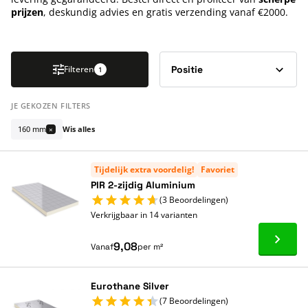
prijzen
, deskundig advies en gratis verzending vanaf €2000.
Druk om carrousel over te slaan
Filteren
1
JE GEKOZEN FILTERS
160 mm
Wis alles
×
Tijdelijk extra voordelig!
Favoriet
PIR 2-zijdig Aluminium
(3 Beoordelingen)
Verkrijgbaar in 14 varianten
Ga naa
9,08
Vanaf
per m²
Eurothane Silver
(7 Beoordelingen)