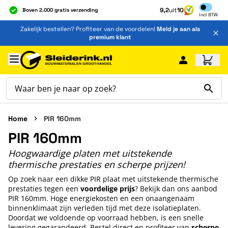
Inclusief b
9,2
uit
10
Boven 2.000 gratis verzending
Incl
BTW
Al 40 jaar dé specialist
Ga naar de inhoud
Zakelijk bestellen? Profiteer van de voordelen!
Meld je aan als
Alles onder één dak
premium klant
Ga naar hoofdinhoud
Home
PIR 160mm
PIR 160mm
Hoogwaardige platen met uitstekende
thermische prestaties en scherpe prijzen!
Op zoek naar een dikke PIR plaat met uitstekende thermische
prestaties tegen een
voordelige
prijs
? Bekijk dan ons aanbod
PIR 160mm. Hoge energiekosten en een onaangenaam
binnenklimaat zijn verleden tijd met deze isolatieplaten.
Doordat we voldoende op voorraad hebben, is een snelle
levering gegarandeerd. Bestel direct en profiteer van
scherpe