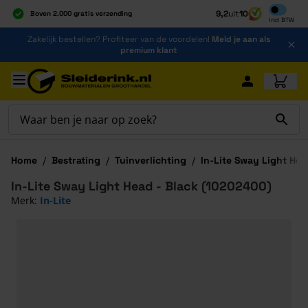
Inclusief b
9,2
uit
10
Boven 2.000 gratis verzending
Incl
BTW
Al 40 jaar dé specialist
Ga naar de inhoud
Zakelijk bestellen? Profiteer van de voordelen!
Meld je aan als
Alles onder één dak
premium klant
Ga naar hoofdinhoud
Home
/
Bestrating
/
Tuinverlichting
/
In-Lite Sway Light Hea
In-Lite Sway Light Head - Black (10202400)
Merk:
In-Lite