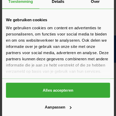
Navigeren door de elementen van de carrousel is mogelijk met de ta
Druk om carrousel over te slaan
Druk op om naar carrouselnavigatie te gaan
Toestemming
Details
Over
Korting? Vraag offerte aan!
In-lite Smart HUB-150 transformator
(10500602)
We gebruiken cookies
388,55
Nu
per stuk
We gebruiken cookies om content en advertenties te
personaliseren, om functies voor social media te bieden
In mij
en om ons websiteverkeer te analyseren. Ook delen we
Bouwvakinfo
informatie over je gebruik van onze site met onze
partners voor social media, adverteren en analyse. Deze
Korting? Vraag offerte aan!
partners kunnen deze gegevens combineren met andere
In-Lite Sway Tube (10202420)
48,45
informatie die je aan ze hebt verstrekt of die ze hebben
Nu
per stuk
verzameld op basis van je gebruik van hun services.
In mij
Alles accepteren
Korting? Vraag offerte aan!
In-Lite Sway Tube Low (10202425)
32,30
Aanpassen
Nu
per stuk