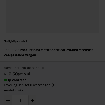
Nu
9,50
per stuk
Snel naar:
Productinformatie
Specificaties
Klantrecensies
Veelgestelde vragen
Adviesprijs
10,00
per stuk
9,50
Nu
per stuk
Op voorraad
Levering in 5 tot 8 werkdagen
Aantal stuks