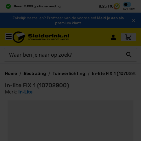
Inclusief b
9,2
uit
10
Boven 2.000 gratis verzending
Incl
BTW
Al 40 jaar dé specialist
Ga naar de inhoud
Zakelijk bestellen? Profiteer van de voordelen!
Meld je aan als
Alles onder één dak
premium klant
Ga naar hoofdinhoud
Home
/
Bestrating
/
Tuinverlichting
/
In-lite FIX 1 (10702900
In-lite FIX 1 (10702900)
Merk:
In-Lite