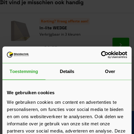
Dit vind je misschien ook handig
Navigeren door de elementen van de carrousel is mogelijk met de ta
Druk om carrousel over te slaan
Druk op om naar carrouselnavigatie te gaan
Korting? Vraag offerte aan!
In-lite WEDGE
Verkrijgbaar in 3 kleuren
Ga naa
94,05
Nu
per stuk
Korting? Vraag offerte aan!
Toestemming
Details
Over
In-lite WEDGE Slim Dark Grey (10301770)
101,65
Nu
per stuk
We gebruiken cookies
In mij
We gebruiken cookies om content en advertenties te
personaliseren, om functies voor social media te bieden
Korting? Vraag offerte aan!
en om ons websiteverkeer te analyseren. Ook delen we
Bouwvakinfo
In-lite Mini WEDGE Dark Grey (10301780)
informatie over je gebruik van onze site met onze
69,35
Nu
per stuk
partners voor social media, adverteren en analyse. Deze