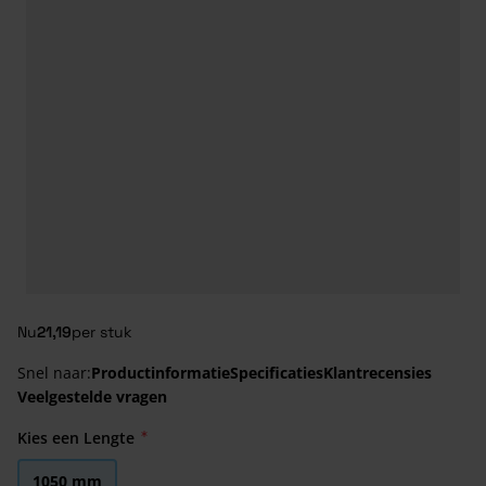
Nu
21,19
per stuk
Snel naar:
Productinformatie
Specificaties
Klantrecensies
Veelgestelde vragen
Kies een Lengte
1050 mm