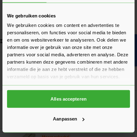
Afmeting
1050x60x20 mm
Lengte
1050 mm
We gebruiken cookies
We gebruiken cookies om content en advertenties te
Bekijk meer
personaliseren, om functies voor social media te bieden
en om ons websiteverkeer te analyseren. Ook delen we
Dit vind je misschien ook handig
Bouwvakinfo
informatie over je gebruik van onze site met onze
partners voor social media, adverteren en analyse. Deze
Navigeren door de elementen van de carrousel is mogelijk met de ta
Druk om carrousel over te slaan
Druk op om naar carrouselnavigatie te gaan
Griffon Kit Polymax High Tack Express Wit
partners kunnen deze gegevens combineren met andere
Verkrijgbaar in 2 varianten
informatie die je aan ze hebt verstrekt of die ze hebben
verzameld op basis van je gebruik van hun services.
Ga naa
11,05
Vanaf
per stuk
Boarddeur Honingraat
Alles accepteren
Verkrijgbaar in 14 varianten
Aanpassen
Ga naa
57,15
Vanaf
per stuk
Meest gekocht!