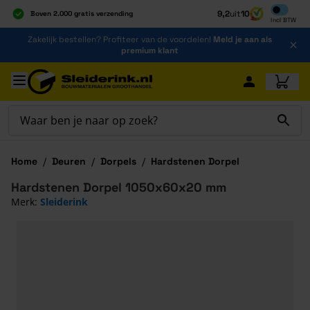
Inclusief b
9,2
uit
10
Boven 2.000 gratis verzending
Incl
BTW
Al 40 jaar dé specialist
Ga naar de inhoud
Zakelijk bestellen? Profiteer van de voordelen!
Meld je aan als
Alles onder één dak
premium klant
Ga naar hoofdinhoud
Home
/
Deuren
/
Dorpels
/
Hardstenen Dorpel
Hardstenen Dorpel 1050x60x20 mm
Merk:
Sleiderink